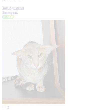
Зоя Адамсон
Заводчик
3