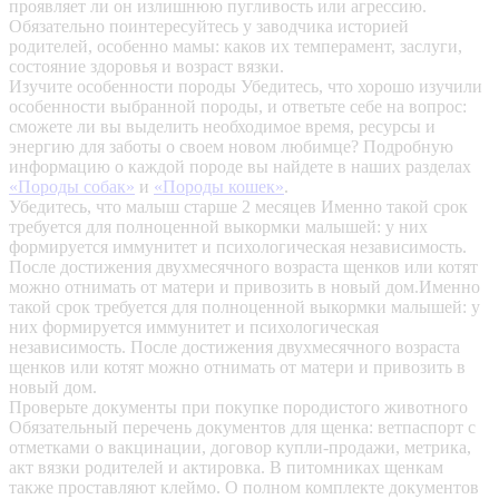
проявляет ли он излишнюю пугливость или агрессию.
Обязательно поинтересуйтесь у заводчика историей
родителей, особенно мамы: каков их темперамент, заслуги,
состояние здоровья и возраст вязки.
Изучите особенности породы
Убедитесь, что хорошо изучили
особенности выбранной породы, и ответьте себе на вопрос:
сможете ли вы выделить необходимое время, ресурсы и
энергию для заботы о своем новом любимце? Подробную
информацию о каждой породе вы найдете в наших разделах
«Породы собак»
и
«Породы кошек»
.
Убедитесь, что малыш старше 2 месяцев
Именно такой срок
требуется для полноценной выкормки малышей: у них
формируется иммунитет и психологическая независимость.
После достижения двухмесячного возраста щенков или котят
можно отнимать от матери и привозить в новый дом.Именно
такой срок требуется для полноценной выкормки малышей: у
них формируется иммунитет и психологическая
независимость. После достижения двухмесячного возраста
щенков или котят можно отнимать от матери и привозить в
новый дом.
Проверьте документы при покупке породистого животного
Обязательный перечень документов для щенка: ветпаспорт с
отметками о вакцинации, договор купли-продажи, метрика,
акт вязки родителей и актировка. В питомниках щенкам
также проставляют клеймо. О полном комплекте документов