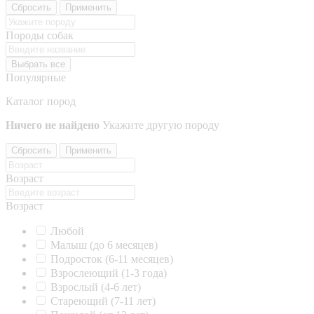
Сбросить
Применить
Породы собак
Выбрать все
Популярные
Каталог пород
Ничего не найдено
Укажите другую породу
Сбросить
Применить
Возраст
Возраст
Любой
Малыш (до 6 месяцев)
Подросток (6-11 месяцев)
Взрослеющий (1-3 года)
Взрослый (4-6 лет)
Стареющий (7-11 лет)