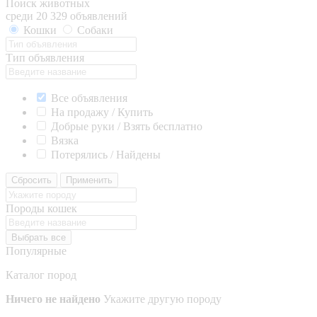
Поиск животных
среди 20 329 объявлений
Кошки
Собаки
Тип объявления
Все объявления
На продажу / Купить
Добрые руки / Взять бесплатно
Вязка
Потерялись / Найдены
Сбросить
Применить
Породы кошек
Выбрать все
Популярные
Каталог пород
Ничего не найдено
Укажите другую породу