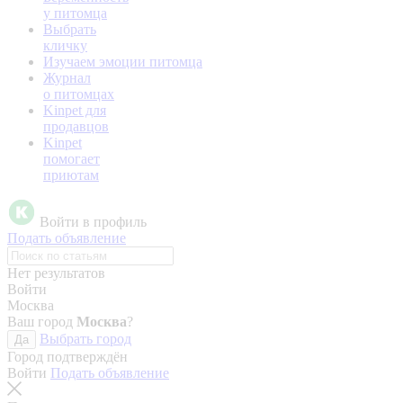
у питомца
Выбрать
кличку
Изучаем эмоции питомца
Журнал
о питомцах
Kinpet для
продавцов
Kinpet
помогает
приютам
Войти в профиль
Подать объявление
Нет результатов
Войти
Москва
Ваш город
Москва
?
Выбрать город
Да
Город подтверждён
Войти
Подать объявление