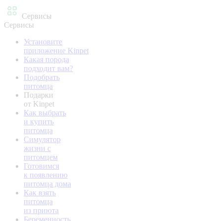
Сервисы
Сервисы
Установите
приложение Kinpet
Какая порода
подходит вам?
Подобрать
питомца
Подарки
от Kinpet
Как выбрать
и купить
питомца
Симулятор
жизни с
питомцем
Готовимся
к появлению
питомца дома
Как взять
питомца
из приюта
Беременность