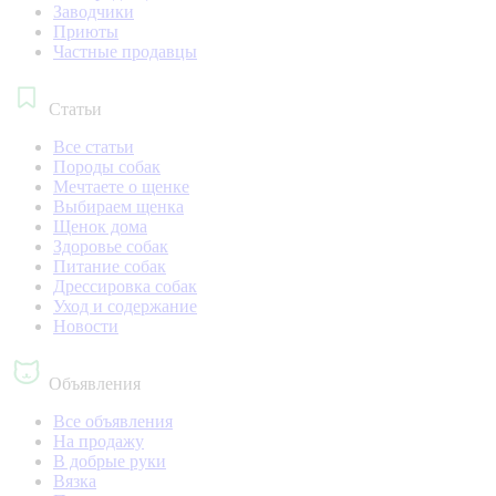
Заводчики
Приюты
Частные продавцы
Статьи
Все статьи
Породы собак
Мечтаете о щенке
Выбираем щенка
Щенок дома
Здоровье собак
Питание собак
Дрессировка собак
Уход и содержание
Новости
Объявления
Все объявления
На продажу
В добрые руки
Вязка