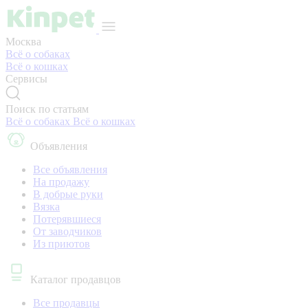
Москва
Всё о собаках
Всё о кошках
Сервисы
Поиск по статьям
Всё о собаках
Всё о кошках
Объявления
Все объявления
На продажу
В добрые руки
Вязка
Потерявшиеся
От заводчиков
Из приютов
Каталог продавцов
Все продавцы