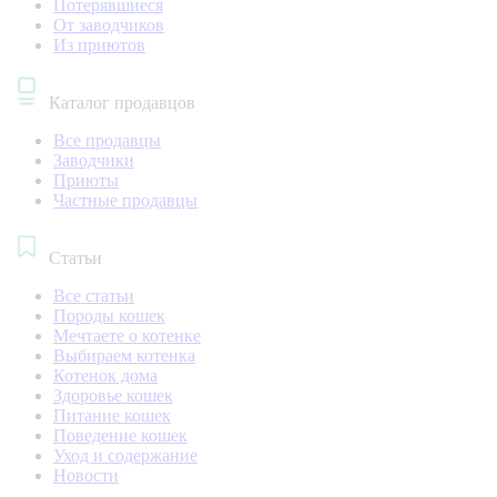
Потерявшиеся
От заводчиков
Из приютов
Каталог продавцов
Все продавцы
Заводчики
Приюты
Частные продавцы
Статьи
Все статьи
Породы кошек
Мечтаете о котенке
Выбираем котенка
Котенок дома
Здоровье кошек
Питание кошек
Поведение кошек
Уход и содержание
Новости