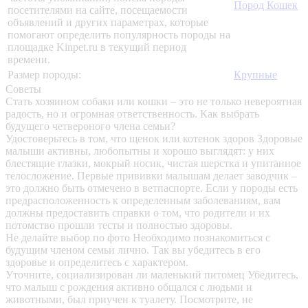
Пород Кошек
посетителями на сайте, посещаемости
объявлений и других параметрах, которые
помогают определить популярность породы на
площадке Kinpet.ru в текущий период
времени.
Размер породы:
Крупные
Советы
Стать хозяином собаки или кошки – это не только невероятная
радость, но и огромная ответственность. Как выбрать
будущего четвероного члена семьи?
Удостоверьтесь в том, что щенок или котенок здоров
Здоровые
малыши активны, любопытны и хорошо выглядят: у них
блестящие глазки, мокрый носик, чистая шерстка и упитанное
телосложение. Первые прививки малышам делает заводчик –
это должно быть отмечено в ветпаспорте. Если у породы есть
предрасположенность к определенным заболеваниям, вам
должны предоставить справки о том, что родители и их
потомство прошли тесты и полностью здоровы.
Не делайте выбор по фото
Необходимо познакомиться с
будущим членом семьи лично. Так вы убедитесь в его
здоровье и определитесь с характером.
Уточните, социализирован ли маленький питомец
Убедитесь,
что малыш с рождения активно общался с людьми и
животными, был приучен к туалету. Посмотрите, не