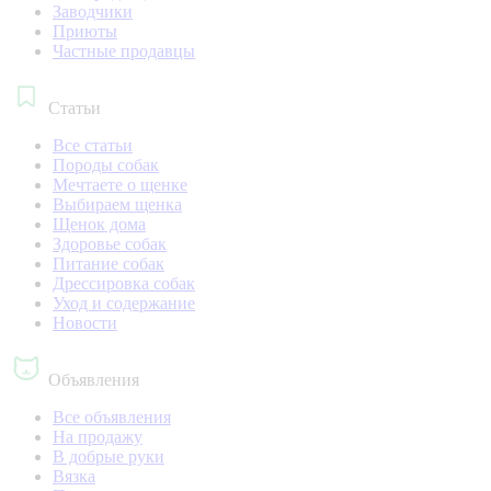
Заводчики
Приюты
Частные продавцы
Статьи
Все статьи
Породы собак
Мечтаете о щенке
Выбираем щенка
Щенок дома
Здоровье собак
Питание собак
Дрессировка собак
Уход и содержание
Новости
Объявления
Все объявления
На продажу
В добрые руки
Вязка