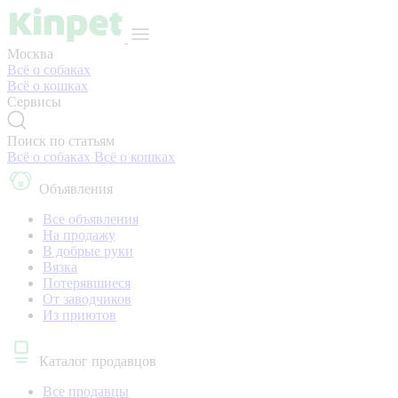
Москва
Всё о собаках
Всё о кошках
Сервисы
Поиск по статьям
Всё о собаках
Всё о кошках
Объявления
Все объявления
На продажу
В добрые руки
Вязка
Потерявшиеся
От заводчиков
Из приютов
Каталог продавцов
Все продавцы