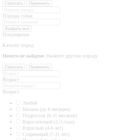
Сбросить
Применить
Породы собак
Выбрать все
Популярные
Каталог пород
Ничего не найдено
Укажите другую породу
Сбросить
Применить
Возраст
Возраст
Любой
Малыш (до 6 месяцев)
Подросток (6-11 месяцев)
Взрослеющий (1-3 года)
Взрослый (4-6 лет)
Стареющий (7-11 лет)