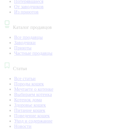
Потерявшиеся
От заводчиков
Из приютов
Каталог продавцов
Все продавцы
Заводчики
Приюты
Частные продавцы
Статьи
Все статьи
Породы кошек
Мечтаете о котенке
Выбираем котенка
Котенок дома
Здоровье кошек
Питание кошек
Поведение кошек
Уход и содержание
Новости