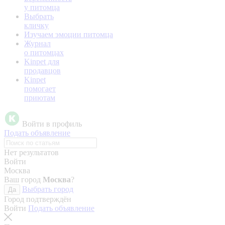
у питомца
Выбрать
кличку
Изучаем эмоции питомца
Журнал
о питомцах
Kinpet для
продавцов
Kinpet
помогает
приютам
Войти в профиль
Подать объявление
Нет результатов
Войти
Москва
Ваш город
Москва
?
Выбрать город
Да
Город подтверждён
Войти
Подать объявление