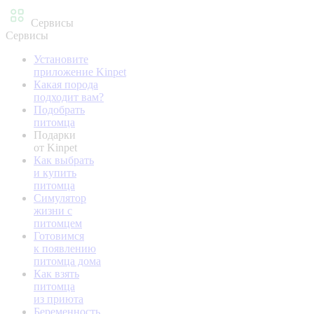
Сервисы
Сервисы
Установите
приложение Kinpet
Какая порода
подходит вам?
Подобрать
питомца
Подарки
от Kinpet
Как выбрать
и купить
питомца
Симулятор
жизни с
питомцем
Готовимся
к появлению
питомца дома
Как взять
питомца
из приюта
Беременность