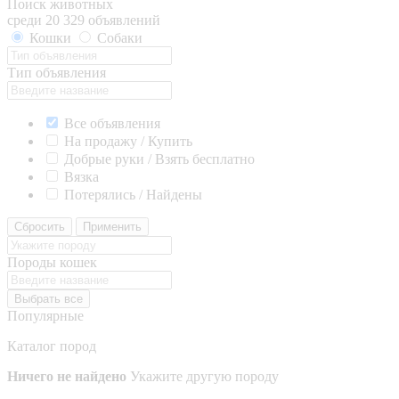
Поиск животных
среди 20 329 объявлений
Кошки
Собаки
Тип объявления
Все объявления
На продажу / Купить
Добрые руки / Взять бесплатно
Вязка
Потерялись / Найдены
Сбросить
Применить
Породы кошек
Выбрать все
Популярные
Каталог пород
Ничего не найдено
Укажите другую породу