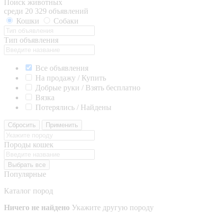
Поиск животных
среди 20 329 объявлений
Кошки
Собаки
Тип объявления
Все объявления
На продажу / Купить
Добрые руки / Взять бесплатно
Вязка
Потерялись / Найдены
Сбросить
Применить
Породы кошек
Выбрать все
Популярные
Каталог пород
Ничего не найдено
Укажите другую породу