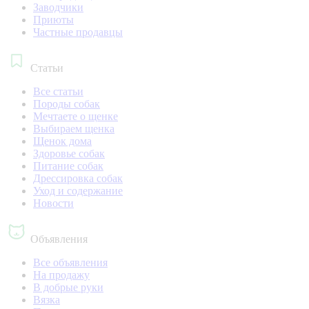
Заводчики
Приюты
Частные продавцы
Статьи
Все статьи
Породы собак
Мечтаете о щенке
Выбираем щенка
Щенок дома
Здоровье собак
Питание собак
Дрессировка собак
Уход и содержание
Новости
Объявления
Все объявления
На продажу
В добрые руки
Вязка