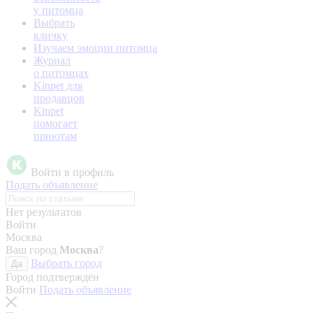
у питомца
Выбрать
кличку
Изучаем эмоции питомца
Журнал
о питомцах
Kinpet для
продавцов
Kinpet
помогает
приютам
Войти в профиль
Подать объявление
Нет результатов
Войти
Москва
Ваш город
Москва
?
Выбрать город
Да
Город подтверждён
Войти
Подать объявление