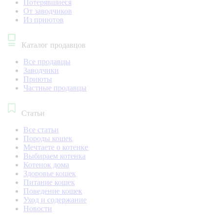
Потерявшиеся
От заводчиков
Из приютов
Каталог продавцов
Все продавцы
Заводчики
Приюты
Частные продавцы
Статьи
Все статьи
Породы кошек
Мечтаете о котенке
Выбираем котенка
Котенок дома
Здоровье кошек
Питание кошек
Поведение кошек
Уход и содержание
Новости