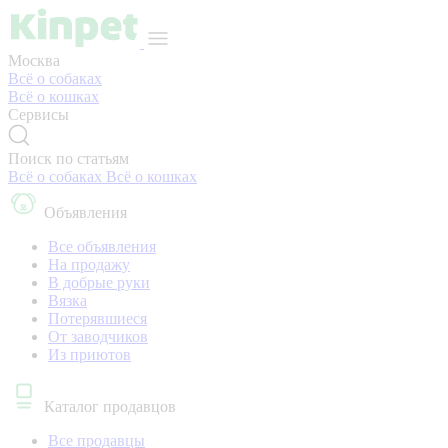
Москва
Всё о собаках
Всё о кошках
Сервисы
Поиск по статьям
Всё о собаках
Всё о кошках
Объявления
Все объявления
На продажу
В добрые руки
Вязка
Потерявшиеся
От заводчиков
Из приютов
Каталог продавцов
Все продавцы