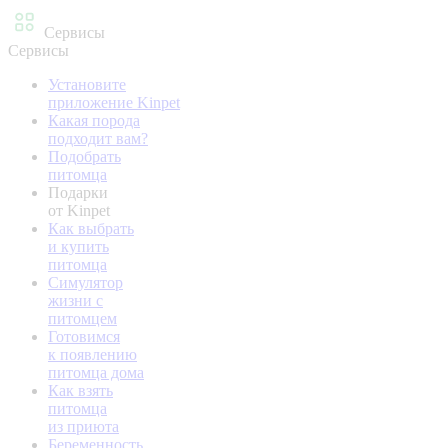
Сервисы
Сервисы
Установите
приложение Kinpet
Какая порода
подходит вам?
Подобрать
питомца
Подарки
от Kinpet
Как выбрать
и купить
питомца
Симулятор
жизни с
питомцем
Готовимся
к появлению
питомца дома
Как взять
питомца
из приюта
Беременность