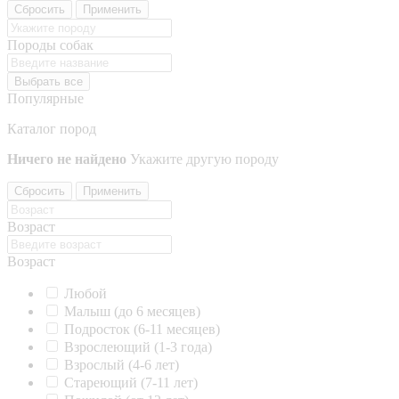
Сбросить
Применить
Породы собак
Выбрать все
Популярные
Каталог пород
Ничего не найдено
Укажите другую породу
Сбросить
Применить
Возраст
Возраст
Любой
Малыш (до 6 месяцев)
Подросток (6-11 месяцев)
Взрослеющий (1-3 года)
Взрослый (4-6 лет)
Стареющий (7-11 лет)