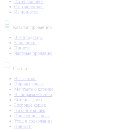
Потерявшиеся
От заводчиков
Из приютов
Каталог продавцов
Все продавцы
Заводчики
Приюты
Частные продавцы
Статьи
Все статьи
Породы кошек
Мечтаете о котенке
Выбираем котенка
Котенок дома
Здоровье кошек
Питание кошек
Поведение кошек
Уход и содержание
Новости