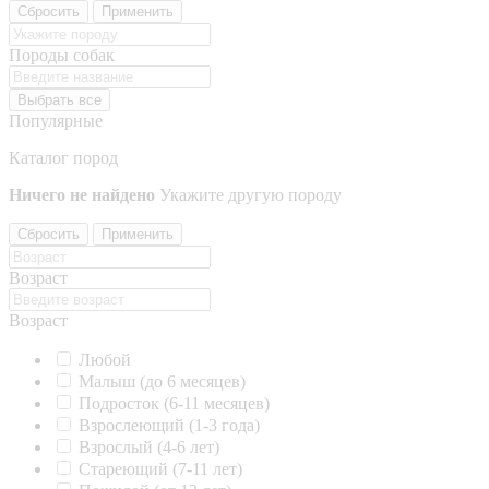
Сбросить
Применить
Породы собак
Выбрать все
Популярные
Каталог пород
Ничего не найдено
Укажите другую породу
Сбросить
Применить
Возраст
Возраст
Любой
Малыш (до 6 месяцев)
Подросток (6-11 месяцев)
Взрослеющий (1-3 года)
Взрослый (4-6 лет)
Стареющий (7-11 лет)