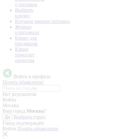
у питомца
Выбрать
кличку
Изучаем эмоции питомца
Журнал
о питомцах
Kinpet для
продавцов
Kinpet
помогает
приютам
Войти в профиль
Подать объявление
Нет результатов
Войти
Москва
Ваш город
Москва
?
Выбрать город
Да
Город подтверждён
Войти
Подать объявление