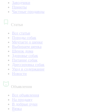
Заводчики
Приюты
Частные продавцы
Статьи
Все статьи
Породы собак
Мечтаете о щенке
Выбираем щенка
Щенок дома
Здоровье собак
Питание собак
Дрессировка собак
Уход и содержание
Новости
Объявления
Все объявления
На продажу
В добрые руки
Вязка