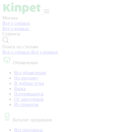
Москва
Всё о собаках
Всё о кошках
Сервисы
Поиск по статьям
Всё о собаках
Всё о кошках
Объявления
Все объявления
На продажу
В добрые руки
Вязка
Потерявшиеся
От заводчиков
Из приютов
Каталог продавцов
Все продавцы