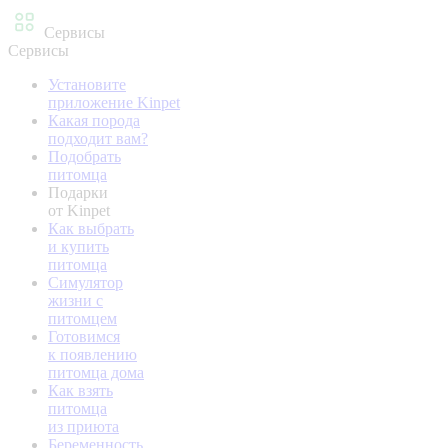
Сервисы
Сервисы
Установите
приложение Kinpet
Какая порода
подходит вам?
Подобрать
питомца
Подарки
от Kinpet
Как выбрать
и купить
питомца
Симулятор
жизни с
питомцем
Готовимся
к появлению
питомца дома
Как взять
питомца
из приюта
Беременность