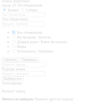
Поиск животных
среди 20 329 объявлений
Кошки
Собаки
Тип объявления
Все объявления
На продажу / Купить
Добрые руки / Взять бесплатно
Вязка
Потерялись / Найдены
Сбросить
Применить
Породы кошек
Выбрать все
Популярные
Каталог пород
Ничего не найдено
Укажите другую породу