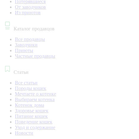
Потерявшиеся
От заводчиков
Из приютов
Каталог продавцов
Все продавцы
Заводчики
Приюты
Частные продавцы
Статьи
Все статьи
Породы кошек
Мечтаете о котенке
Выбираем котенка
Котенок дома
Здоровье кошек
Питание кошек
Поведение кошек
Уход и содержание
Новости