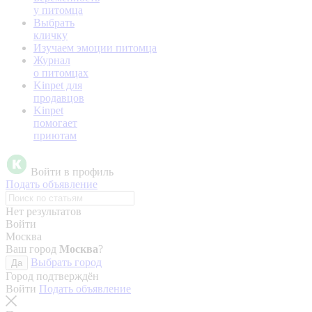
у питомца
Выбрать
кличку
Изучаем эмоции питомца
Журнал
о питомцах
Kinpet для
продавцов
Kinpet
помогает
приютам
Войти в профиль
Подать объявление
Нет результатов
Войти
Москва
Ваш город
Москва
?
Выбрать город
Да
Город подтверждён
Войти
Подать объявление