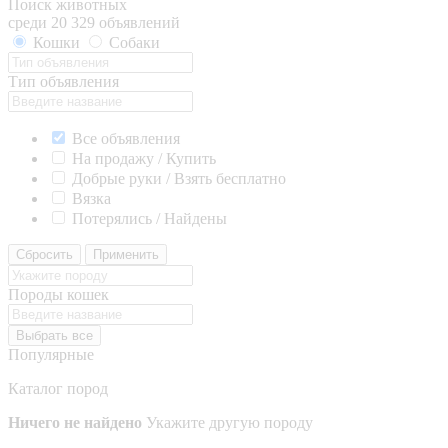
Поиск животных
среди 20 329 объявлений
Кошки
Собаки
Тип объявления
Все объявления
На продажу / Купить
Добрые руки / Взять бесплатно
Вязка
Потерялись / Найдены
Сбросить
Применить
Породы кошек
Выбрать все
Популярные
Каталог пород
Ничего не найдено
Укажите другую породу