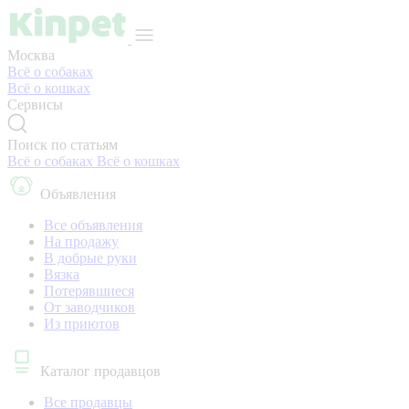
Москва
Всё о собаках
Всё о кошках
Сервисы
Поиск по статьям
Всё о собаках
Всё о кошках
Объявления
Все объявления
На продажу
В добрые руки
Вязка
Потерявшиеся
От заводчиков
Из приютов
Каталог продавцов
Все продавцы