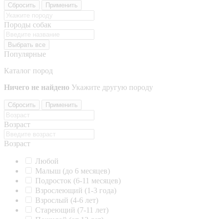
Сбросить
Применить
Породы собак
Выбрать все
Популярные
Каталог пород
Ничего не найдено
Укажите другую породу
Сбросить
Применить
Возраст
Возраст
Любой
Малыш (до 6 месяцев)
Подросток (6-11 месяцев)
Взрослеющий (1-3 года)
Взрослый (4-6 лет)
Стареющий (7-11 лет)