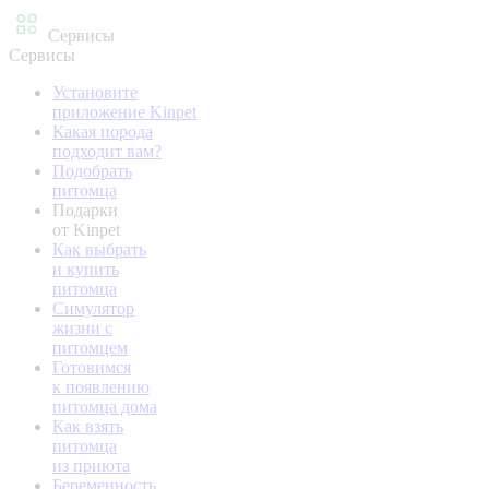
Сервисы
Сервисы
Установите
приложение Kinpet
Какая порода
подходит вам?
Подобрать
питомца
Подарки
от Kinpet
Как выбрать
и купить
питомца
Симулятор
жизни с
питомцем
Готовимся
к появлению
питомца дома
Как взять
питомца
из приюта
Беременность