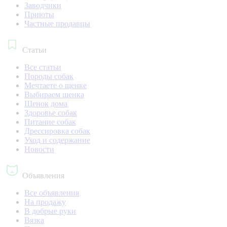
Заводчики
Приюты
Частные продавцы
Статьи
Все статьи
Породы собак
Мечтаете о щенке
Выбираем щенка
Щенок дома
Здоровье собак
Питание собак
Дрессировка собак
Уход и содержание
Новости
Объявления
Все объявления
На продажу
В добрые руки
Вязка