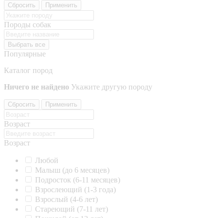
Сбросить
Применить
Породы собак
Выбрать все
Популярные
Каталог пород
Ничего не найдено
Укажите другую породу
Сбросить
Применить
Возраст
Возраст
Любой
Малыш (до 6 месяцев)
Подросток (6-11 месяцев)
Взрослеющий (1-3 года)
Взрослый (4-6 лет)
Стареющий (7-11 лет)