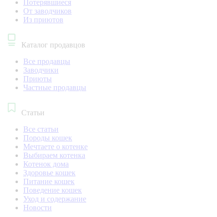
Потерявшиеся
От заводчиков
Из приютов
Каталог продавцов
Все продавцы
Заводчики
Приюты
Частные продавцы
Статьи
Все статьи
Породы кошек
Мечтаете о котенке
Выбираем котенка
Котенок дома
Здоровье кошек
Питание кошек
Поведение кошек
Уход и содержание
Новости