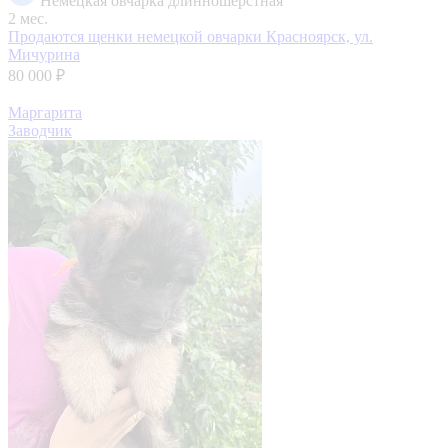
Немецкая овчарка длинношерстная
2 мес.
Продаются щенки немецкой овчарки
Красноярск, ул.
Мичурина
80 000 ₽
Маргарита
Заводчик