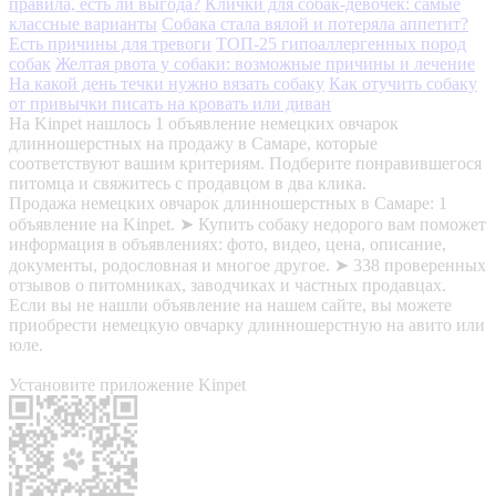
правила, есть ли выгода?
Клички для собак-девочек: самые
классные варианты
Собака стала вялой и потеряла аппетит?
Есть причины для тревоги
ТОП-25 гипоаллергенных пород
собак
Желтая рвота у собаки: возможные причины и лечение
На какой день течки нужно вязать собаку
Как отучить собаку
от привычки писать на кровать или диван
На Kinpet нашлось 1 объявление немецких овчарок
длинношерстных на продажу в Самаре, которые
соответствуют вашим критериям. Подберите понравившегося
питомца и свяжитесь с продавцом в два клика.
Продажа немецких овчарок длинношерстных в Самаре: 1
объявление на Kinpet. ➤ Купить собаку недорого вам поможет
информация в объявлениях: фото, видео, цена, описание,
документы, родословная и многое другое. ➤ 338 проверенных
отзывов о питомниках, заводчиках и частных продавцах.
Если вы не нашли объявление на нашем сайте, вы можете
приобрести немецкую овчарку длинношерстную на авито или
юле.
Установите приложение Kinpet