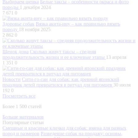
Выбираем щенка
Белые таксы – особенности окраса и фото
породы
1 декабря 2024
7 671
0
Здоровье собак
Вязка акита-ину – как правильно вязать
породу
18 ноября 2025
2 862
0
Щенок дома
Сколько живут таксы – средняя
продолжительность жизни и ее ключевые этапы
13 апреля
1 351
0
Новости
Сити-го-сан для собак: как древний японский
праздник детей превратился в ритуал для питомцев
30 июля
192
0
Посмотреть все
Более 1 500 статей
Больше материалов
Популярные статьи
Смешные и красивые клички для собак: имена для разных
пород и размеров
Разведение собак на продажу: основы,