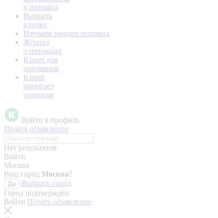
у питомца
Выбрать
кличку
Изучаем эмоции питомца
Журнал
о питомцах
Kinpet для
продавцов
Kinpet
помогает
приютам
Войти в профиль
Подать объявление
Нет результатов
Войти
Москва
Ваш город
Москва
?
Выбрать город
Да
Город подтверждён
Войти
Подать объявление