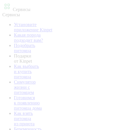
Сервисы
Сервисы
Установите
приложение Kinpet
Какая порода
подходит вам?
Подобрать
питомца
Подарки
от Kinpet
Как выбрать
и купить
питомца
Симулятор
жизни с
питомцем
Готовимся
к появлению
питомца дома
Как взять
питомца
из приюта
Беременность