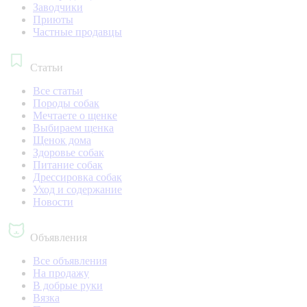
Заводчики
Приюты
Частные продавцы
Статьи
Все статьи
Породы собак
Мечтаете о щенке
Выбираем щенка
Щенок дома
Здоровье собак
Питание собак
Дрессировка собак
Уход и содержание
Новости
Объявления
Все объявления
На продажу
В добрые руки
Вязка