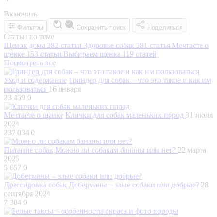
Включить
Фильтры
Сохранить поиск
Поделиться
Статьи по теме
Щенок дома
282 статьи
Здоровье собак
281 статья
Мечтаете о
щенке
153 статьи
Выбираем щенка
119 статей
Посмотреть все
Уход и содержание
Гриндер для собак – что это такое и как им
пользоваться
16 января
23 459
0
Мечтаете о щенке
Клички для собак маленьких пород
31 июля
2024
237 034
0
Питание собак
Можно ли собакам бананы или нет?
22 марта
2025
5 657
0
Дрессировка собак
Доберманы – злые собаки или добрые?
28
сентября 2024
7 304
0