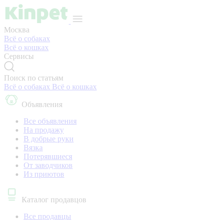
Москва
Всё о собаках
Всё о кошках
Сервисы
Поиск по статьям
Всё о собаках
Всё о кошках
Объявления
Все объявления
На продажу
В добрые руки
Вязка
Потерявшиеся
От заводчиков
Из приютов
Каталог продавцов
Все продавцы