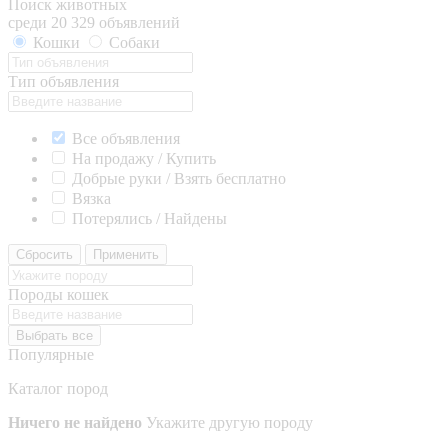
Поиск животных
среди 20 329 объявлений
Кошки
Собаки
Тип объявления
Все объявления
На продажу / Купить
Добрые руки / Взять бесплатно
Вязка
Потерялись / Найдены
Сбросить
Применить
Породы кошек
Выбрать все
Популярные
Каталог пород
Ничего не найдено
Укажите другую породу