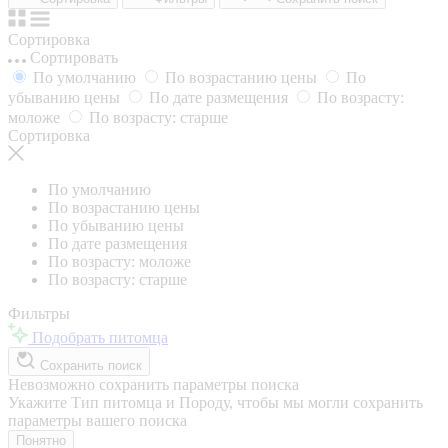
Сортировка
Сортировать
По умолчанию
По возрастанию цены
По
убыванию цены
По дате размещения
По возрасту:
моложе
По возрасту: старше
Сортировка
По умолчанию
По возрастанию цены
По убыванию цены
По дате размещения
По возрасту: моложе
По возрасту: старше
Фильтры
Подобрать питомца
Сохранить поиск
Невозможно сохранить параметры поиска
Укажите Тип питомца и Породу, чтобы мы могли сохранить
параметры вашего поиска
Понятно