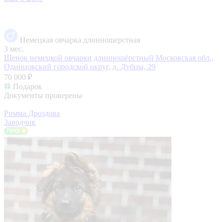
Немецкая овчарка длинношерстная
3 мес.
Щенок немецкой овчарки длинношёрстный
Московская обл.,
Одинцовский городской округ, д. Дубцы, 29
70 000 ₽
Подарок
Документы проверены
Римма Дроздова
Заводчик