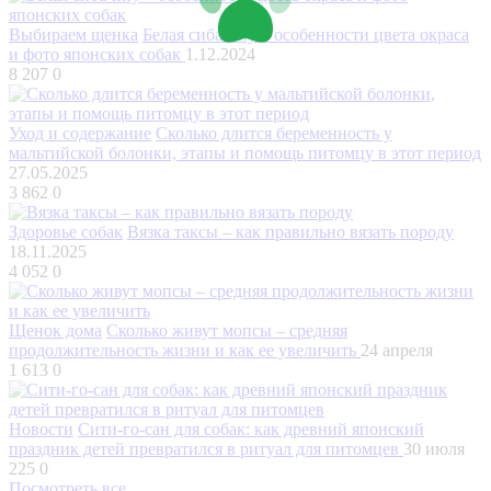
Выбираем щенка
Белая сиба-ину – особенности цвета окраса
и фото японских собак
1.12.2024
8 207
0
Уход и содержание
Сколько длится беременность у
мальтийской болонки, этапы и помощь питомцу в этот период
27.05.2025
3 862
0
Здоровье собак
Вязка таксы – как правильно вязать породу
18.11.2025
4 052
0
Щенок дома
Сколько живут мопсы – средняя
продолжительность жизни и как ее увеличить
24 апреля
1 613
0
Новости
Сити-го-сан для собак: как древний японский
праздник детей превратился в ритуал для питомцев
30 июля
225
0
Посмотреть все