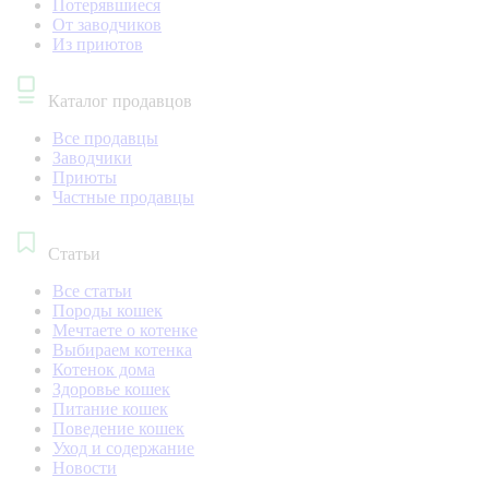
Потерявшиеся
От заводчиков
Из приютов
Каталог продавцов
Все продавцы
Заводчики
Приюты
Частные продавцы
Статьи
Все статьи
Породы кошек
Мечтаете о котенке
Выбираем котенка
Котенок дома
Здоровье кошек
Питание кошек
Поведение кошек
Уход и содержание
Новости