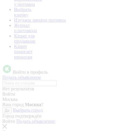
у питомца
Выбрать
кличку
Изучаем эмоции питомца
Журнал
о питомцах
Kinpet для
продавцов
Kinpet
помогает
приютам
Войти в профиль
Подать объявление
Нет результатов
Войти
Москва
Ваш город
Москва
?
Выбрать город
Да
Город подтверждён
Войти
Подать объявление