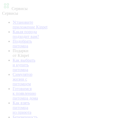
Сервисы
Сервисы
Установите
приложение Kinpet
Какая порода
подходит вам?
Подобрать
питомца
Подарки
от Kinpet
Как выбрать
и купить
питомца
Симулятор
жизни с
питомцем
Готовимся
к появлению
питомца дома
Как взять
питомца
из приюта
Беременность