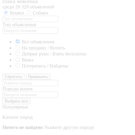
Поиск животных
среди 20 329 объявлений
Кошки
Собаки
Тип объявления
Все объявления
На продажу / Купить
Добрые руки / Взять бесплатно
Вязка
Потерялись / Найдены
Сбросить
Применить
Породы кошек
Выбрать все
Популярные
Каталог пород
Ничего не найдено
Укажите другую породу