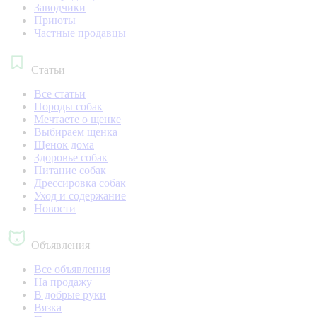
Заводчики
Приюты
Частные продавцы
Статьи
Все статьи
Породы собак
Мечтаете о щенке
Выбираем щенка
Щенок дома
Здоровье собак
Питание собак
Дрессировка собак
Уход и содержание
Новости
Объявления
Все объявления
На продажу
В добрые руки
Вязка