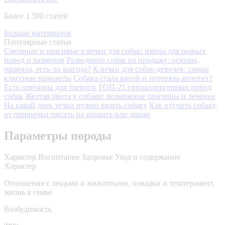
Более 1 500 статей
Больше материалов
Популярные статьи
Смешные и красивые клички для собак: имена для разных
пород и размеров
Разведение собак на продажу: основы,
правила, есть ли выгода?
Клички для собак-девочек: самые
классные варианты
Собака стала вялой и потеряла аппетит?
Есть причины для тревоги
ТОП-25 гипоаллергенных пород
собак
Желтая рвота у собаки: возможные причины и лечение
На какой день течки нужно вязать собаку
Как отучить собаку
от привычки писать на кровать или диван
Параметры породы
Характер
Воспитание
Здоровье
Уход и содержание
Характер
Отношения с людьми и животными, повадки и темперамент,
жизнь в семье
Возбудимость