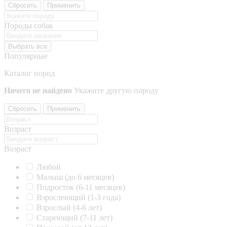
Сбросить
Применить
Породы собак
Выбрать все
Популярные
Каталог пород
Ничего не найдено
Укажите другую породу
Сбросить
Применить
Возраст
Возраст
Любой
Малыш (до 6 месяцев)
Подросток (6-11 месяцев)
Взрослеющий (1-3 года)
Взрослый (4-6 лет)
Стареющий (7-11 лет)