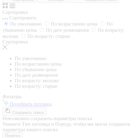
Сортировка
Сортировать
По умолчанию
По возрастанию цены
По
убыванию цены
По дате размещения
По возрасту:
моложе
По возрасту: старше
Сортировка
По умолчанию
По возрастанию цены
По убыванию цены
По дате размещения
По возрасту: моложе
По возрасту: старше
Фильтры
Подобрать питомца
Сохранить поиск
Невозможно сохранить параметры поиска
Укажите Тип питомца и Породу, чтобы мы могли сохранить
параметры вашего поиска
Понятно