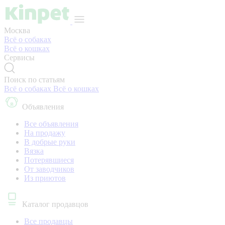
Москва
Всё о собаках
Всё о кошках
Сервисы
Поиск по статьям
Всё о собаках
Всё о кошках
Объявления
Все объявления
На продажу
В добрые руки
Вязка
Потерявшиеся
От заводчиков
Из приютов
Каталог продавцов
Все продавцы