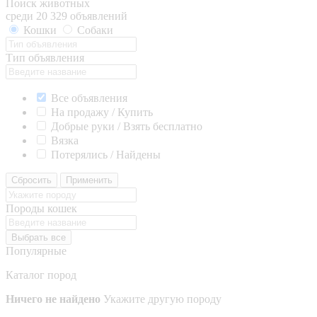
Поиск животных
среди 20 329 объявлений
Кошки
Собаки
Тип объявления
Все объявления
На продажу / Купить
Добрые руки / Взять бесплатно
Вязка
Потерялись / Найдены
Сбросить
Применить
Породы кошек
Выбрать все
Популярные
Каталог пород
Ничего не найдено
Укажите другую породу