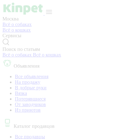
Москва
Всё о собаках
Всё о кошках
Сервисы
Поиск по статьям
Всё о собаках
Всё о кошках
Объявления
Все объявления
На продажу
В добрые руки
Вязка
Потерявшиеся
От заводчиков
Из приютов
Каталог продавцов
Все продавцы