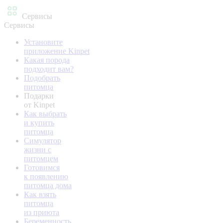
Сервисы
Сервисы
Установите
приложение Kinpet
Какая порода
подходит вам?
Подобрать
питомца
Подарки
от Kinpet
Как выбрать
и купить
питомца
Симулятор
жизни с
питомцем
Готовимся
к появлению
питомца дома
Как взять
питомца
из приюта
Беременность