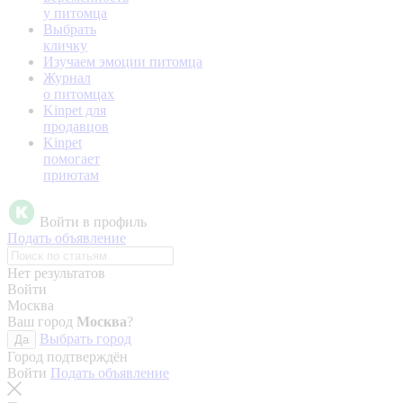
у питомца
Выбрать
кличку
Изучаем эмоции питомца
Журнал
о питомцах
Kinpet для
продавцов
Kinpet
помогает
приютам
Войти в профиль
Подать объявление
Нет результатов
Войти
Москва
Ваш город
Москва
?
Выбрать город
Да
Город подтверждён
Войти
Подать объявление