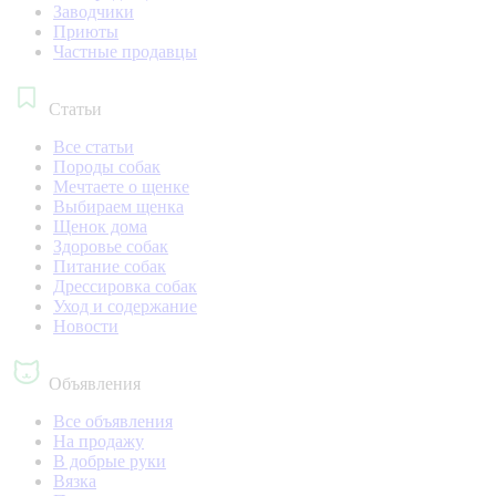
Заводчики
Приюты
Частные продавцы
Статьи
Все статьи
Породы собак
Мечтаете о щенке
Выбираем щенка
Щенок дома
Здоровье собак
Питание собак
Дрессировка собак
Уход и содержание
Новости
Объявления
Все объявления
На продажу
В добрые руки
Вязка