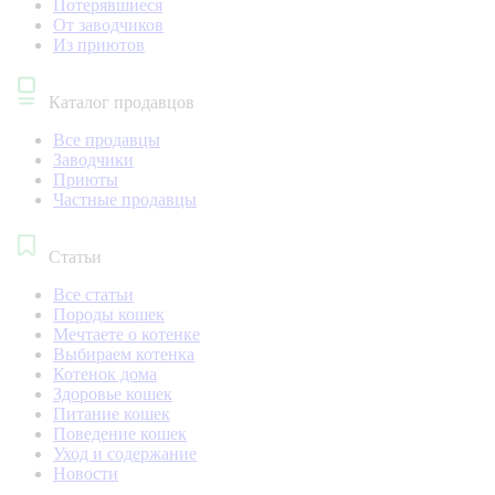
Потерявшиеся
От заводчиков
Из приютов
Каталог продавцов
Все продавцы
Заводчики
Приюты
Частные продавцы
Статьи
Все статьи
Породы кошек
Мечтаете о котенке
Выбираем котенка
Котенок дома
Здоровье кошек
Питание кошек
Поведение кошек
Уход и содержание
Новости