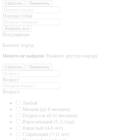
Сбросить
Применить
Породы собак
Выбрать все
Популярные
Каталог пород
Ничего не найдено
Укажите другую породу
Сбросить
Применить
Возраст
Возраст
Любой
Малыш (до 6 месяцев)
Подросток (6-11 месяцев)
Взрослеющий (1-3 года)
Взрослый (4-6 лет)
Стареющий (7-11 лет)