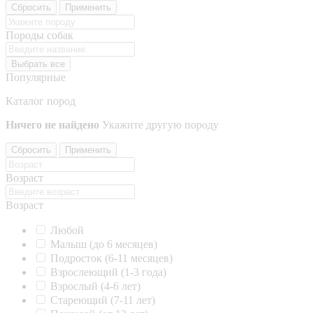
Сбросить
Применить
Породы собак
Выбрать все
Популярные
Каталог пород
Ничего не найдено
Укажите другую породу
Сбросить
Применить
Возраст
Возраст
Любой
Малыш (до 6 месяцев)
Подросток (6-11 месяцев)
Взрослеющий (1-3 года)
Взрослый (4-6 лет)
Стареющий (7-11 лет)