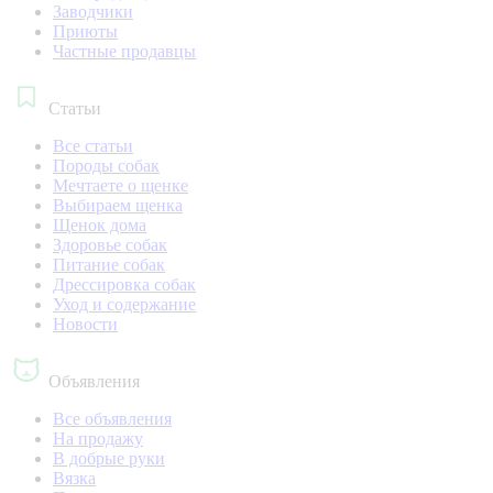
Заводчики
Приюты
Частные продавцы
Статьи
Все статьи
Породы собак
Мечтаете о щенке
Выбираем щенка
Щенок дома
Здоровье собак
Питание собак
Дрессировка собак
Уход и содержание
Новости
Объявления
Все объявления
На продажу
В добрые руки
Вязка