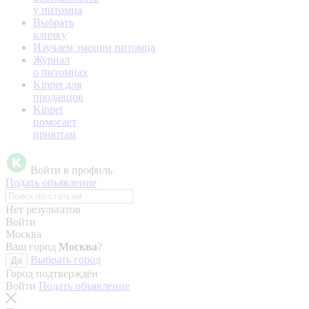
у питомца
Выбрать
кличку
Изучаем эмоции питомца
Журнал
о питомцах
Kinpet для
продавцов
Kinpet
помогает
приютам
Войти в профиль
Подать объявление
Нет результатов
Войти
Москва
Ваш город
Москва
?
Выбрать город
Да
Город подтверждён
Войти
Подать объявление