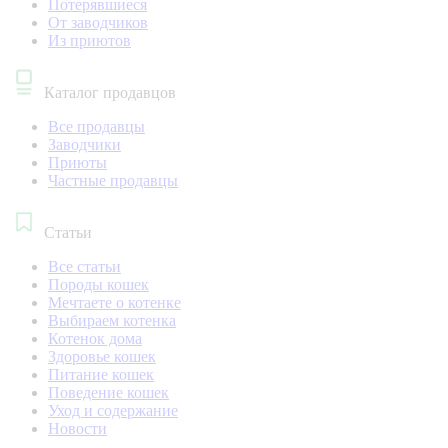
Потерявшиеся
От заводчиков
Из приютов
Каталог продавцов
Все продавцы
Заводчики
Приюты
Частные продавцы
Статьи
Все статьи
Породы кошек
Мечтаете о котенке
Выбираем котенка
Котенок дома
Здоровье кошек
Питание кошек
Поведение кошек
Уход и содержание
Новости