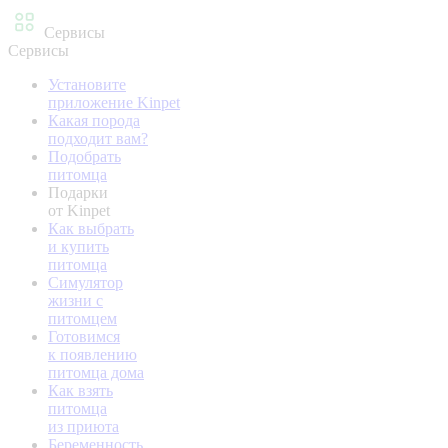
Сервисы
Сервисы
Установите
приложение Kinpet
Какая порода
подходит вам?
Подобрать
питомца
Подарки
от Kinpet
Как выбрать
и купить
питомца
Симулятор
жизни с
питомцем
Готовимся
к появлению
питомца дома
Как взять
питомца
из приюта
Беременность