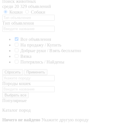
Поиск животных
среди 20 329 объявлений
Кошки
Собаки
Тип объявления
Все объявления
На продажу / Купить
Добрые руки / Взять бесплатно
Вязка
Потерялись / Найдены
Сбросить
Применить
Породы кошек
Выбрать все
Популярные
Каталог пород
Ничего не найдено
Укажите другую породу