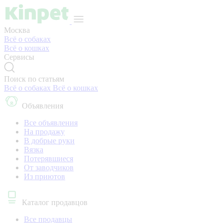
Москва
Всё о собаках
Всё о кошках
Сервисы
Поиск по статьям
Всё о собаках
Всё о кошках
Объявления
Все объявления
На продажу
В добрые руки
Вязка
Потерявшиеся
От заводчиков
Из приютов
Каталог продавцов
Все продавцы