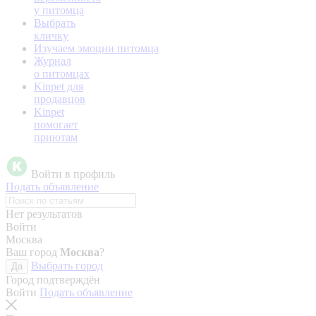
у питомца
Выбрать
кличку
Изучаем эмоции питомца
Журнал
о питомцах
Kinpet для
продавцов
Kinpet
помогает
приютам
Войти в профиль
Подать объявление
Нет результатов
Войти
Москва
Ваш город
Москва
?
Выбрать город
Да
Город подтверждён
Войти
Подать объявление