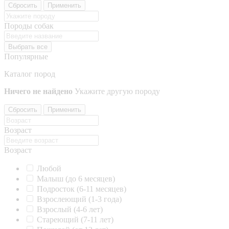
Сбросить
Применить
Породы собак
Выбрать все
Популярные
Каталог пород
Ничего не найдено
Укажите другую породу
Сбросить
Применить
Возраст
Возраст
Любой
Малыш (до 6 месяцев)
Подросток (6-11 месяцев)
Взрослеющий (1-3 года)
Взрослый (4-6 лет)
Стареющий (7-11 лет)