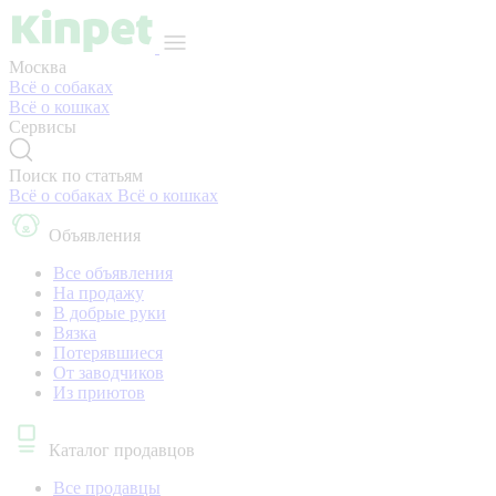
Москва
Всё о собаках
Всё о кошках
Сервисы
Поиск по статьям
Всё о собаках
Всё о кошках
Объявления
Все объявления
На продажу
В добрые руки
Вязка
Потерявшиеся
От заводчиков
Из приютов
Каталог продавцов
Все продавцы