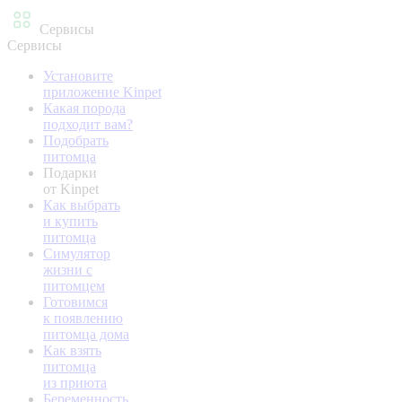
Сервисы
Сервисы
Установите
приложение Kinpet
Какая порода
подходит вам?
Подобрать
питомца
Подарки
от Kinpet
Как выбрать
и купить
питомца
Симулятор
жизни с
питомцем
Готовимся
к появлению
питомца дома
Как взять
питомца
из приюта
Беременность