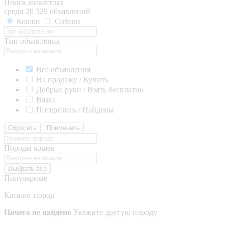
Поиск животных
среди 20 329 объявлений
Кошки
Собаки
Тип объявления
Все объявления
На продажу / Купить
Добрые руки / Взять бесплатно
Вязка
Потерялись / Найдены
Сбросить
Применить
Породы кошек
Выбрать все
Популярные
Каталог пород
Ничего не найдено
Укажите другую породу