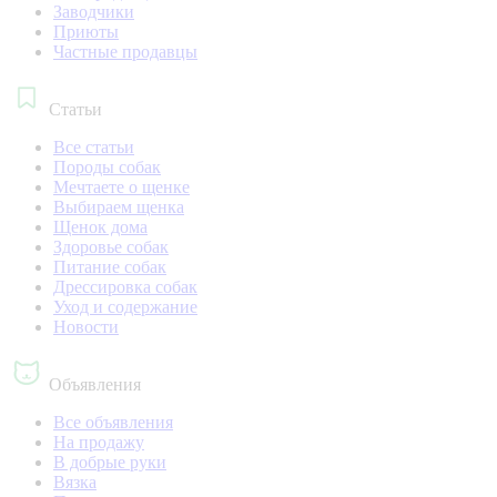
Заводчики
Приюты
Частные продавцы
Статьи
Все статьи
Породы собак
Мечтаете о щенке
Выбираем щенка
Щенок дома
Здоровье собак
Питание собак
Дрессировка собак
Уход и содержание
Новости
Объявления
Все объявления
На продажу
В добрые руки
Вязка