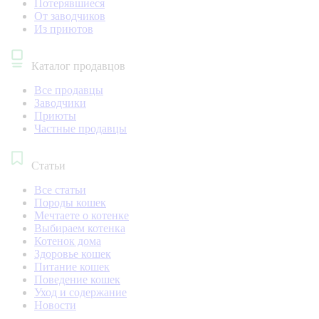
Потерявшиеся
От заводчиков
Из приютов
Каталог продавцов
Все продавцы
Заводчики
Приюты
Частные продавцы
Статьи
Все статьи
Породы кошек
Мечтаете о котенке
Выбираем котенка
Котенок дома
Здоровье кошек
Питание кошек
Поведение кошек
Уход и содержание
Новости