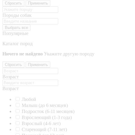
Сбросить
Применить
Породы собак
Выбрать все
Популярные
Каталог пород
Ничего не найдено
Укажите другую породу
Сбросить
Применить
Возраст
Возраст
Любой
Малыш (до 6 месяцев)
Подросток (6-11 месяцев)
Взрослеющий (1-3 года)
Взрослый (4-6 лет)
Стареющий (7-11 лет)