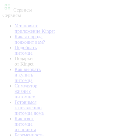
Сервисы
Сервисы
Установите
приложение Kinpet
Какая порода
подходит вам?
Подобрать
питомца
Подарки
от Kinpet
Как выбрать
и купить
питомца
Симулятор
жизни с
питомцем
Готовимся
к появлению
питомца дома
Как взять
питомца
из приюта
Беременность