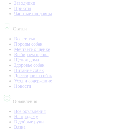
Заводчики
Приюты
Частные продавцы
Статьи
Все статьи
Породы собак
Мечтаете о щенке
Выбираем щенка
Щенок дома
Здоровье собак
Питание собак
Дрессировка собак
Уход и содержание
Новости
Объявления
Все объявления
На продажу
В добрые руки
Вязка