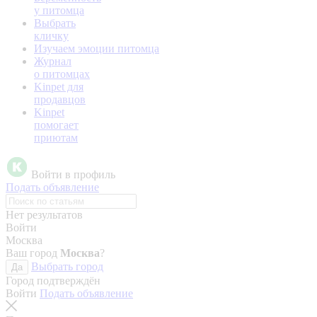
у питомца
Выбрать
кличку
Изучаем эмоции питомца
Журнал
о питомцах
Kinpet для
продавцов
Kinpet
помогает
приютам
Войти в профиль
Подать объявление
Нет результатов
Войти
Москва
Ваш город
Москва
?
Выбрать город
Да
Город подтверждён
Войти
Подать объявление