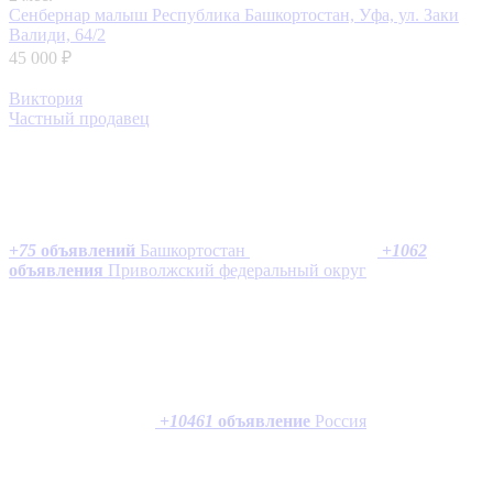
Сенбернар малыш
Республика Башкортостан, Уфа, ул. Заки
Валиди, 64/2
45 000 ₽
Виктория
Частный продавец
+
75
объявлений
Башкортостан
+
1062
объявления
Приволжский федеральный округ
+
10461
объявление
Россия