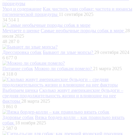
Уход и содержание
Как чистить уши собаке: частота и нюансы
гигиенической процедуры
11 сентября 2025
34 514
1
Мечтаете о щенке
Самые необычные породы собак в мире
28
июля 2025
48 287
0
Дрессировка собак
Бывают ли злые мопсы?
29 сентября 2024
6 677
0
Питание собак
Можно ли собакам помело?
21 марта 2025
4 318
0
Выбираем щенка
Сколько живут американские бульдоги –
средняя продолжительность жизни и влияющие на нее
факторы
28 марта 2025
3 861
0
Здоровье собак
Вязка бордер-колли – как правильно вязать
собак
18 ноября 2025
2 587
0