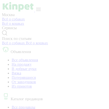
Москва
Всё о собаках
Всё о кошках
Сервисы
Поиск по статьям
Всё о собаках
Всё о кошках
Объявления
Все объявления
На продажу
В добрые руки
Вязка
Потерявшиеся
От заводчиков
Из приютов
Каталог продавцов
Все продавцы