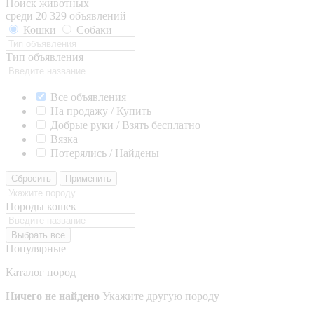
Поиск животных
среди 20 329 объявлений
Кошки
Собаки
Тип объявления
Все объявления
На продажу / Купить
Добрые руки / Взять бесплатно
Вязка
Потерялись / Найдены
Сбросить
Применить
Породы кошек
Выбрать все
Популярные
Каталог пород
Ничего не найдено
Укажите другую породу