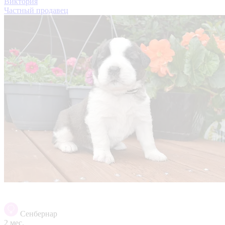
Виктория
Частный продавец
Сенбернар
2 мес.