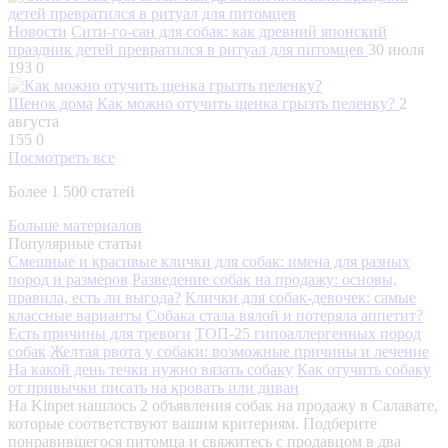
Новости
Сити-го-сан для собак: как древний японский
праздник детей превратился в ритуал для питомцев
30 июля
193
0
Щенок дома
Как можно отучить щенка грызть пеленку?
2
августа
155
0
Посмотреть все
Более 1 500 статей
Больше материалов
Популярные статьи
Смешные и красивые клички для собак: имена для разных
пород и размеров
Разведение собак на продажу: основы,
правила, есть ли выгода?
Клички для собак-девочек: самые
классные варианты
Собака стала вялой и потеряла аппетит?
Есть причины для тревоги
ТОП-25 гипоаллергенных пород
собак
Желтая рвота у собаки: возможные причины и лечение
На какой день течки нужно вязать собаку
Как отучить собаку
от привычки писать на кровать или диван
На Kinpet нашлось 2 объявления собак на продажу в Салавате,
которые соответствуют вашим критериям. Подберите
понравившегося питомца и свяжитесь с продавцом в два