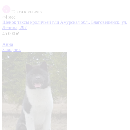
Такса кроличья
~4 мес.
Щенок таксы кроличьей г/ш
Амурская обл., Благовещенск, ул.
Ленина, 297
45 000 ₽
Анна
Заводчик