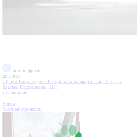
Бишон фризе
до 1 мес.
Щенки Бишон фризе
Республика Башкортостан, Уфа, ул.
Братьев Кадомцевых, 11/1
Договорная
Елена
Частный продавец