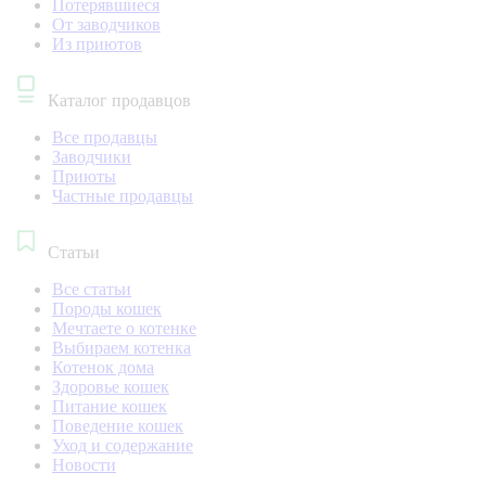
Потерявшиеся
От заводчиков
Из приютов
Каталог продавцов
Все продавцы
Заводчики
Приюты
Частные продавцы
Статьи
Все статьи
Породы кошек
Мечтаете о котенке
Выбираем котенка
Котенок дома
Здоровье кошек
Питание кошек
Поведение кошек
Уход и содержание
Новости