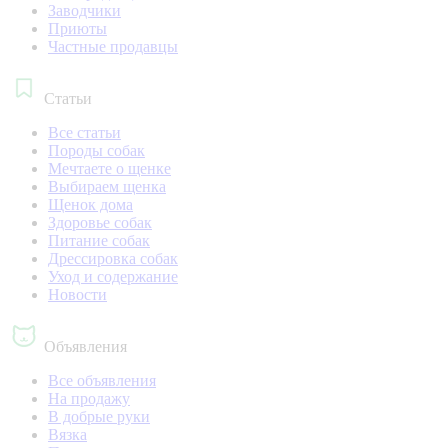
Заводчики
Приюты
Частные продавцы
Статьи
Все статьи
Породы собак
Мечтаете о щенке
Выбираем щенка
Щенок дома
Здоровье собак
Питание собак
Дрессировка собак
Уход и содержание
Новости
Объявления
Все объявления
На продажу
В добрые руки
Вязка