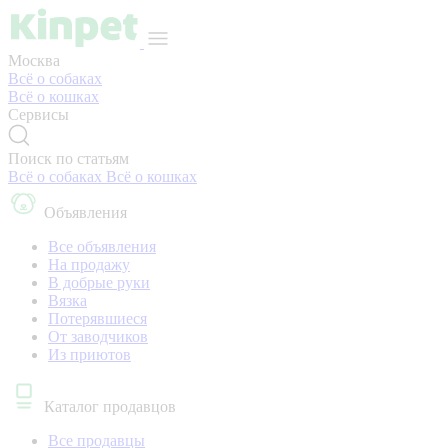
Москва
Всё о собаках
Всё о кошках
Сервисы
Поиск по статьям
Всё о собаках
Всё о кошках
Объявления
Все объявления
На продажу
В добрые руки
Вязка
Потерявшиеся
От заводчиков
Из приютов
Каталог продавцов
Все продавцы