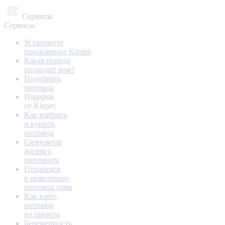
Сервисы
Сервисы
Установите
приложение Kinpet
Какая порода
подходит вам?
Подобрать
питомца
Подарки
от Kinpet
Как выбрать
и купить
питомца
Симулятор
жизни с
питомцем
Готовимся
к появлению
питомца дома
Как взять
питомца
из приюта
Беременность