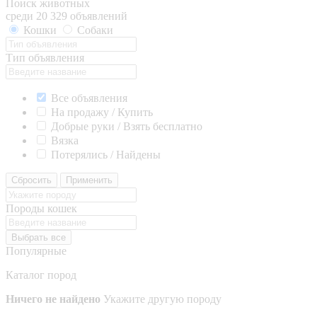
Поиск животных
среди 20 329 объявлений
Кошки
Собаки
Тип объявления
Все объявления
На продажу / Купить
Добрые руки / Взять бесплатно
Вязка
Потерялись / Найдены
Сбросить
Применить
Породы кошек
Выбрать все
Популярные
Каталог пород
Ничего не найдено
Укажите другую породу