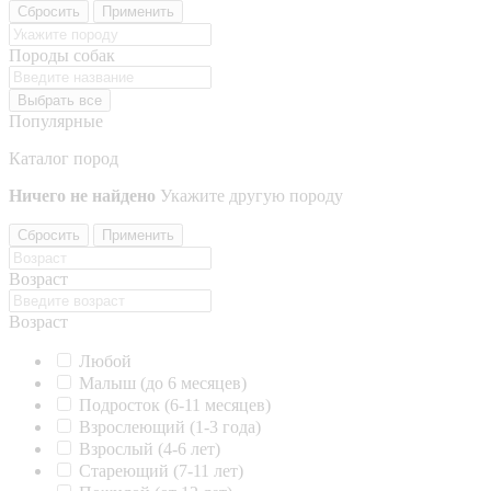
Сбросить
Применить
Породы собак
Выбрать все
Популярные
Каталог пород
Ничего не найдено
Укажите другую породу
Сбросить
Применить
Возраст
Возраст
Любой
Малыш (до 6 месяцев)
Подросток (6-11 месяцев)
Взрослеющий (1-3 года)
Взрослый (4-6 лет)
Стареющий (7-11 лет)