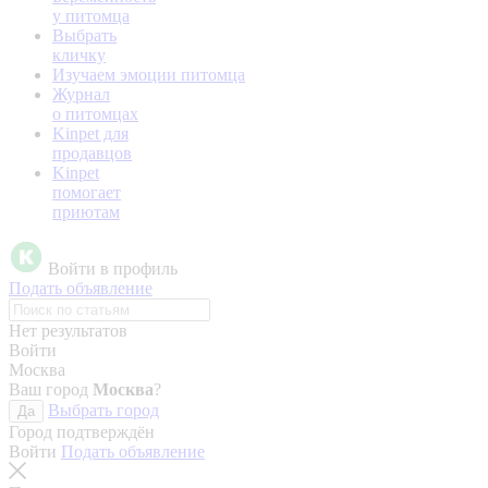
у питомца
Выбрать
кличку
Изучаем эмоции питомца
Журнал
о питомцах
Kinpet для
продавцов
Kinpet
помогает
приютам
Войти в профиль
Подать объявление
Нет результатов
Войти
Москва
Ваш город
Москва
?
Выбрать город
Да
Город подтверждён
Войти
Подать объявление