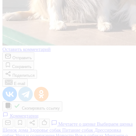
Оставить комментарий
Отправить
Сохранить
Поделиться
E-mail
Скопировать ссылку
Комментарии
Мечтаете о щенке
Выбираем щенка
Щенок дома
Здоровье собак
Питание собак
Дрессировка
собак
Уход и содержание
Новости
Все о собаках
Мечтаете о