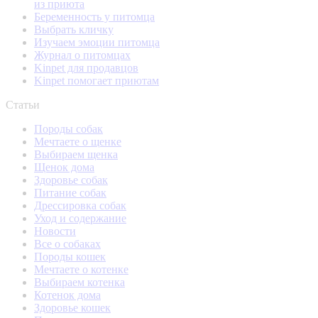
из приюта
Беременность у питомца
Выбрать кличку
Изучаем эмоции питомца
Журнал о питомцах
Kinpet для продавцов
Kinpet помогает приютам
Статьи
Породы собак
Мечтаете о щенке
Выбираем щенка
Щенок дома
Здоровье собак
Питание собак
Дрессировка собак
Уход и содержание
Новости
Все о собаках
Породы кошек
Мечтаете о котенке
Выбираем котенка
Котенок дома
Здоровье кошек