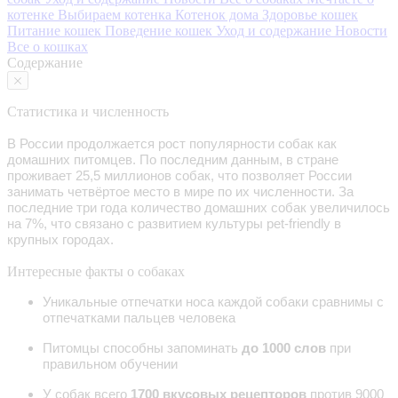
котенке
Выбираем котенка
Котенок дома
Здоровье кошек
Питание кошек
Поведение кошек
Уход и содержание
Новости
Все о кошках
Содержание
Статистика и численность
В России продолжается рост популярности собак как
домашних питомцев. По последним данным, в стране
проживает
25,5 миллионов
собак, что позволяет России
занимать четвёртое место в мире по их численности. За
последние
три года
количество домашних собак увеличилось
на 7%
, что связано с развитием культуры
pet-friendl
y в
крупных городах.
Интересные факты о собаках
Уникальные отпечатки носа каждой собаки сравнимы с
отпечатками пальцев человека
Питомцы способны запоминать
до 1000 слов
при
правильном обучении
У собак всего
1700 вкусовых рецепторов
против 9000