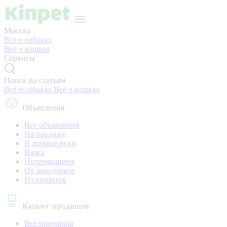
Москва
Всё о собаках
Всё о кошках
Сервисы
Поиск по статьям
Всё о собаках
Всё о кошках
Объявления
Все объявления
На продажу
В добрые руки
Вязка
Потерявшиеся
От заводчиков
Из приютов
Каталог продавцов
Все продавцы