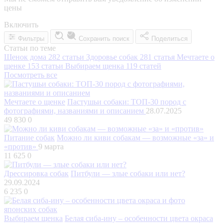
цены
Включить
Фильтры
Сохранить поиск
Поделиться
Статьи по теме
Щенок дома
282 статьи
Здоровье собак
281 статья
Мечтаете о
щенке
153 статьи
Выбираем щенка
119 статей
Посмотреть все
Мечтаете о щенке
Пастушьи собаки: ТОП-30 пород с
фотографиями, названиями и описанием
28.07.2025
49 830
0
Питание собак
Можно ли киви собакам — возможные «за» и
«против»
9 марта
11 625
0
Дрессировка собак
Питбули — злые собаки или нет?
29.09.2024
6 235
0
Выбираем щенка
Белая сиба-ину – особенности цвета окраса