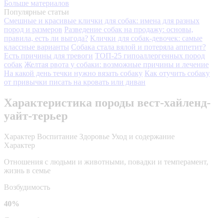
Больше материалов
Популярные статьи
Смешные и красивые клички для собак: имена для разных
пород и размеров
Разведение собак на продажу: основы,
правила, есть ли выгода?
Клички для собак-девочек: самые
классные варианты
Собака стала вялой и потеряла аппетит?
Есть причины для тревоги
ТОП-25 гипоаллергенных пород
собак
Желтая рвота у собаки: возможные причины и лечение
На какой день течки нужно вязать собаку
Как отучить собаку
от привычки писать на кровать или диван
Характеристика породы вест-хайленд-
уайт-терьер
Характер
Воспитание
Здоровье
Уход и содержание
Характер
Отношения с людьми и животными, повадки и темперамент,
жизнь в семье
Возбудимость
40%