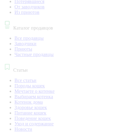
Потерявшиеся
От заводчиков
Из приютов
Каталог продавцов
Все продавцы
Заводчики
Приюты
Частные продавцы
Статьи
Все статьи
Породы кошек
Мечтаете о котенке
Выбираем котенка
Котенок дома
Здоровье кошек
Питание кошек
Поведение кошек
Уход и содержание
Новости