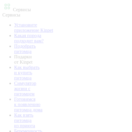
Сервисы
Сервисы
Установите
приложение Kinpet
Какая порода
подходит вам?
Подобрать
питомца
Подарки
от Kinpet
Как выбрать
и купить
питомца
Симулятор
жизни с
питомцем
Готовимся
к появлению
питомца дома
Как взять
питомца
из приюта
Беременность