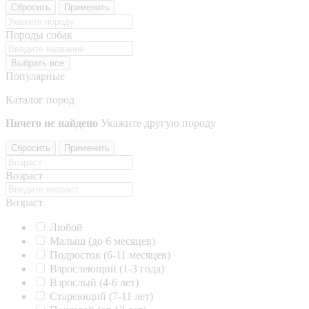
Сбросить
Применить
Породы собак
Выбрать все
Популярные
Каталог пород
Ничего не найдено
Укажите другую породу
Сбросить
Применить
Возраст
Возраст
Любой
Малыш (до 6 месяцев)
Подросток (6-11 месяцев)
Взрослеющий (1-3 года)
Взрослый (4-6 лет)
Стареющий (7-11 лет)