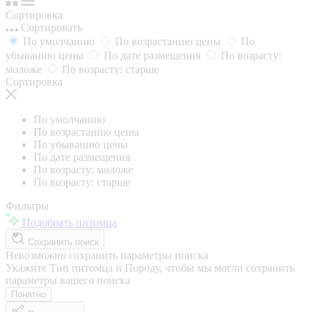
Сортировка
Сортировать
По умолчанию
По возрастанию цены
По
убыванию цены
По дате размещения
По возрасту:
моложе
По возрасту: старше
Сортировка
По умолчанию
По возрастанию цены
По убыванию цены
По дате размещения
По возрасту: моложе
По возрасту: старше
Фильтры
Подобрать питомца
Сохранить поиск
Невозможно сохранить параметры поиска
Укажите Тип питомца и Породу, чтобы мы могли сохранить
параметры вашего поиска
Понятно