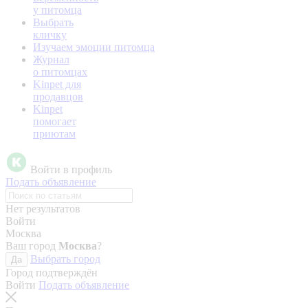
у питомца
Выбрать
кличку
Изучаем эмоции питомца
Журнал
о питомцах
Kinpet для
продавцов
Kinpet
помогает
приютам
Войти в профиль
Подать объявление
Нет результатов
Войти
Москва
Ваш город
Москва
?
Выбрать город
Да
Город подтверждён
Войти
Подать объявление