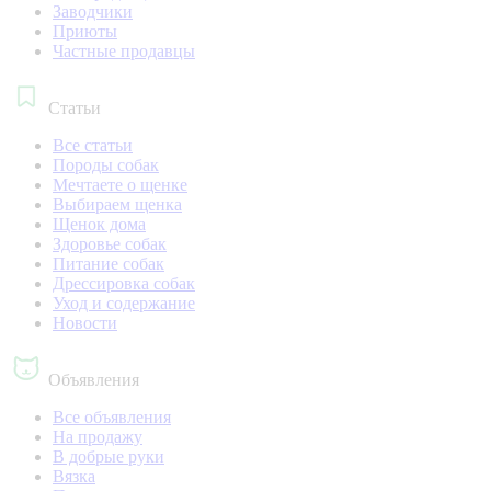
Заводчики
Приюты
Частные продавцы
Статьи
Все статьи
Породы собак
Мечтаете о щенке
Выбираем щенка
Щенок дома
Здоровье собак
Питание собак
Дрессировка собак
Уход и содержание
Новости
Объявления
Все объявления
На продажу
В добрые руки
Вязка