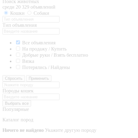
Поиск животных
среди 20 329 объявлений
Кошки
Собаки
Тип объявления
Все объявления
На продажу / Купить
Добрые руки / Взять бесплатно
Вязка
Потерялись / Найдены
Сбросить
Применить
Породы кошек
Выбрать все
Популярные
Каталог пород
Ничего не найдено
Укажите другую породу