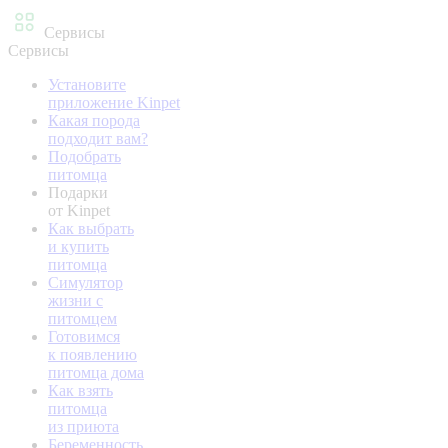
Сервисы
Сервисы
Установите
приложение Kinpet
Какая порода
подходит вам?
Подобрать
питомца
Подарки
от Kinpet
Как выбрать
и купить
питомца
Симулятор
жизни с
питомцем
Готовимся
к появлению
питомца дома
Как взять
питомца
из приюта
Беременность