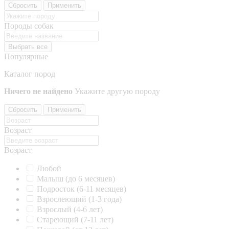
Сбросить
Применить
Породы собак
Выбрать все
Популярные
Каталог пород
Ничего не найдено
Укажите другую породу
Сбросить
Применить
Возраст
Возраст
Любой
Малыш (до 6 месяцев)
Подросток (6-11 месяцев)
Взрослеющий (1-3 года)
Взрослый (4-6 лет)
Стареющий (7-11 лет)