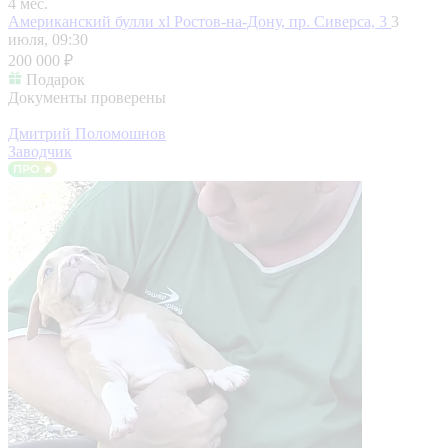
4 мес.
Американский булли xl
Ростов-на-Дону, пр. Сиверса, 3
3
июля, 09:30
200 000 ₽
Подарок
Документы проверены
Дмитрий Поломошнов
Заводчик