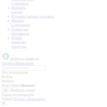
у питомца
Выбрать
кличку
Изучаем эмоции питомца
Журнал
о питомцах
Kinpet для
продавцов
Kinpet
помогает
приютам
Войти в профиль
Подать объявление
Нет результатов
Войти
Москва
Ваш город
Москва
?
Выбрать город
Да
Город подтверждён
Войти
Подать объявление