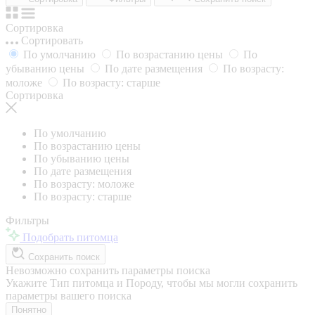
Сортировка
Сортировать
По умолчанию
По возрастанию цены
По
убыванию цены
По дате размещения
По возрасту:
моложе
По возрасту: старше
Сортировка
По умолчанию
По возрастанию цены
По убыванию цены
По дате размещения
По возрасту: моложе
По возрасту: старше
Фильтры
Подобрать питомца
Сохранить поиск
Невозможно сохранить параметры поиска
Укажите Тип питомца и Породу, чтобы мы могли сохранить
параметры вашего поиска
Понятно