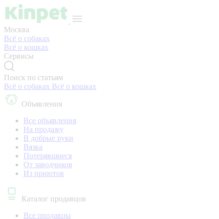
Москва
Всё о собаках
Всё о кошках
Сервисы
Поиск по статьям
Всё о собаках
Всё о кошках
Объявления
Все объявления
На продажу
В добрые руки
Вязка
Потерявшиеся
От заводчиков
Из приютов
Каталог продавцов
Все продавцы