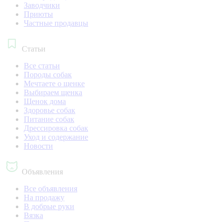
Заводчики
Приюты
Частные продавцы
Статьи
Все статьи
Породы собак
Мечтаете о щенке
Выбираем щенка
Щенок дома
Здоровье собак
Питание собак
Дрессировка собак
Уход и содержание
Новости
Объявления
Все объявления
На продажу
В добрые руки
Вязка