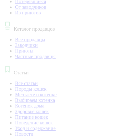
Потерявшиеся
От заводчиков
Из приютов
Каталог продавцов
Все продавцы
Заводчики
Приюты
Частные продавцы
Статьи
Все статьи
Породы кошек
Мечтаете о котенке
Выбираем котенка
Котенок дома
Здоровье кошек
Питание кошек
Поведение кошек
Уход и содержание
Новости