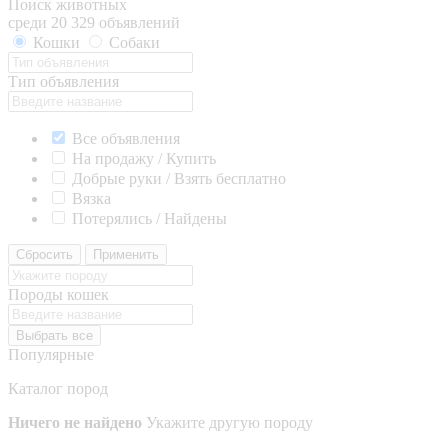
Поиск животных
среди 20 329 объявлений
Кошки
Собаки
Тип объявления
Все объявления
На продажу / Купить
Добрые руки / Взять бесплатно
Вязка
Потерялись / Найдены
Сбросить
Применить
Породы кошек
Выбрать все
Популярные
Каталог пород
Ничего не найдено
Укажите другую породу