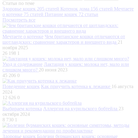
Статьи по теме
Здоровье кошек
205 статей
Котенок дома
156 статей
Мечтаете
о котенке
75 статей
Питание кошек
72 статьи
Посмотреть все
Мечтаете о котенке
Чем британские кошки отличаются от
шотландских: сравнение характеров и внешнего вида
21
ноября 2025
26 198
1
Уход и содержание
Лактация у кошек: молока нет, мало или
слишком много?
20 июня 2023
45 206
0
Поведение кошек
Как приучить котенка к лежанке
16 августа
2024
12 626
0
Выбираем котенка
Аллергия на курильского бобтейла
23
октября 2024
8 730
1
Здоровье кошек
Болезни бурманских кошек: основные