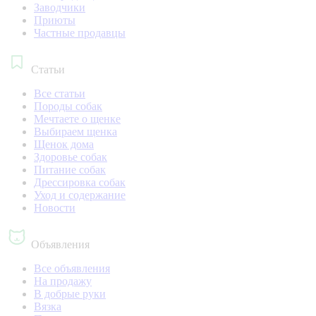
Заводчики
Приюты
Частные продавцы
Статьи
Все статьи
Породы собак
Мечтаете о щенке
Выбираем щенка
Щенок дома
Здоровье собак
Питание собак
Дрессировка собак
Уход и содержание
Новости
Объявления
Все объявления
На продажу
В добрые руки
Вязка