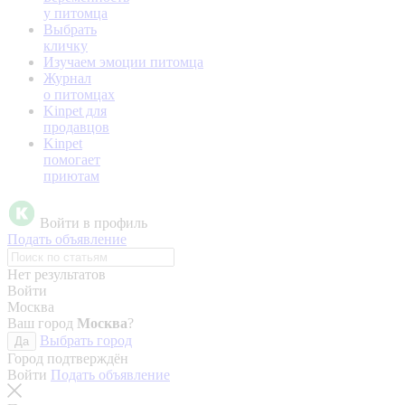
у питомца
Выбрать
кличку
Изучаем эмоции питомца
Журнал
о питомцах
Kinpet для
продавцов
Kinpet
помогает
приютам
Войти в профиль
Подать объявление
Нет результатов
Войти
Москва
Ваш город
Москва
?
Выбрать город
Да
Город подтверждён
Войти
Подать объявление