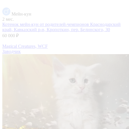
Мейн-кун
2 мес.
Котенок мейн-кун от родителей-чемпионов
Краснодарский
край, Кавказский р-н, Кропоткин, пер. Белинского, 30
60 000 ₽
Magical Creatures, WCF
Заводчик