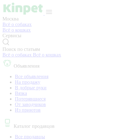
Москва
Всё о собаках
Всё о кошках
Сервисы
Поиск по статьям
Всё о собаках
Всё о кошках
Объявления
Все объявления
На продажу
В добрые руки
Вязка
Потерявшиеся
От заводчиков
Из приютов
Каталог продавцов
Все продавцы