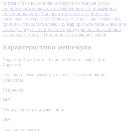
питомцу
Имена и клички для котов-мальчиков
Когда
стерилизовать кошку: оптимальный возраст, показания и
противопоказания
У кошки отнимаются задние лапы:
насколько все серьезно?
Кошку рвет после еды: возможные
причины, что делать владельцу
Как промыть глаза кошке или
котенку: средства и описание процедуры
Болячки, язвочки
или коросты у кота? Причины и возможное лечение
Характеристики мейн-куна
Характер
Воспитание
Здоровье
Уход и содержание
Характер
Повадки и темперамент, жизнь в семье, отношения с
человеком
Игривость
60%
Общительность и дружелюбие
80%
Проявление ласки