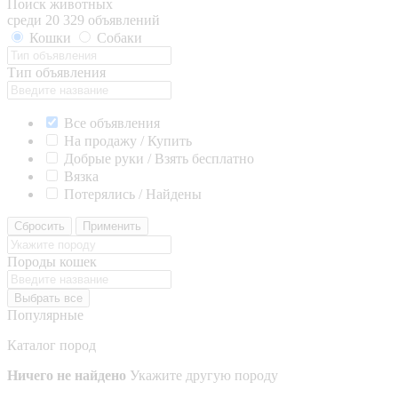
Поиск животных
среди 20 329 объявлений
Кошки
Собаки
Тип объявления
Все объявления
На продажу / Купить
Добрые руки / Взять бесплатно
Вязка
Потерялись / Найдены
Сбросить
Применить
Породы кошек
Выбрать все
Популярные
Каталог пород
Ничего не найдено
Укажите другую породу