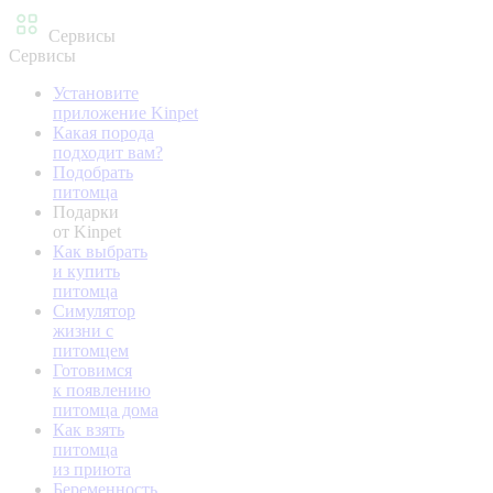
Сервисы
Сервисы
Установите
приложение Kinpet
Какая порода
подходит вам?
Подобрать
питомца
Подарки
от Kinpet
Как выбрать
и купить
питомца
Симулятор
жизни с
питомцем
Готовимся
к появлению
питомца дома
Как взять
питомца
из приюта
Беременность