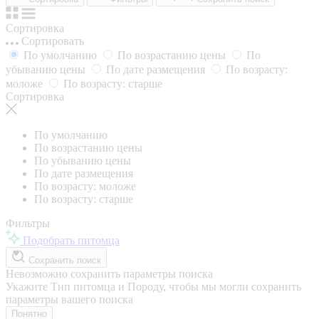
Сортировка
Сортировать
По умолчанию
По возрастанию цены
По
убыванию цены
По дате размещения
По возрасту:
моложе
По возрасту: старше
Сортировка
По умолчанию
По возрастанию цены
По убыванию цены
По дате размещения
По возрасту: моложе
По возрасту: старше
Фильтры
Подобрать питомца
Сохранить поиск
Невозможно сохранить параметры поиска
Укажите Тип питомца и Породу, чтобы мы могли сохранить
параметры вашего поиска
Понятно