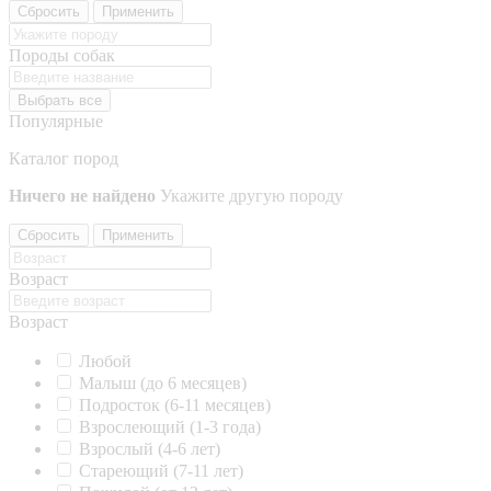
Сбросить
Применить
Породы собак
Выбрать все
Популярные
Каталог пород
Ничего не найдено
Укажите другую породу
Сбросить
Применить
Возраст
Возраст
Любой
Малыш (до 6 месяцев)
Подросток (6-11 месяцев)
Взрослеющий (1-3 года)
Взрослый (4-6 лет)
Стареющий (7-11 лет)