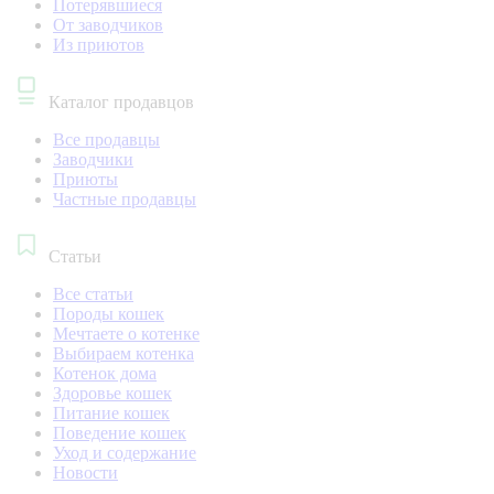
Потерявшиеся
От заводчиков
Из приютов
Каталог продавцов
Все продавцы
Заводчики
Приюты
Частные продавцы
Статьи
Все статьи
Породы кошек
Мечтаете о котенке
Выбираем котенка
Котенок дома
Здоровье кошек
Питание кошек
Поведение кошек
Уход и содержание
Новости