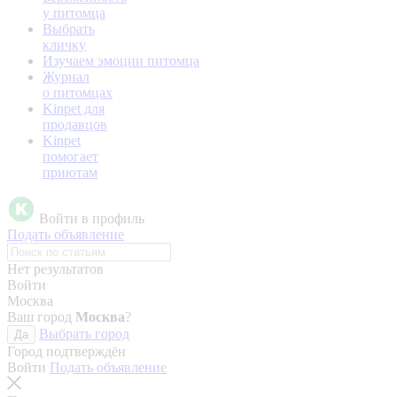
у питомца
Выбрать
кличку
Изучаем эмоции питомца
Журнал
о питомцах
Kinpet для
продавцов
Kinpet
помогает
приютам
Войти в профиль
Подать объявление
Нет результатов
Войти
Москва
Ваш город
Москва
?
Выбрать город
Да
Город подтверждён
Войти
Подать объявление