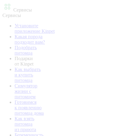
Сервисы
Сервисы
Установите
приложение Kinpet
Какая порода
подходит вам?
Подобрать
питомца
Подарки
от Kinpet
Как выбрать
и купить
питомца
Симулятор
жизни с
питомцем
Готовимся
к появлению
питомца дома
Как взять
питомца
из приюта
Беременность