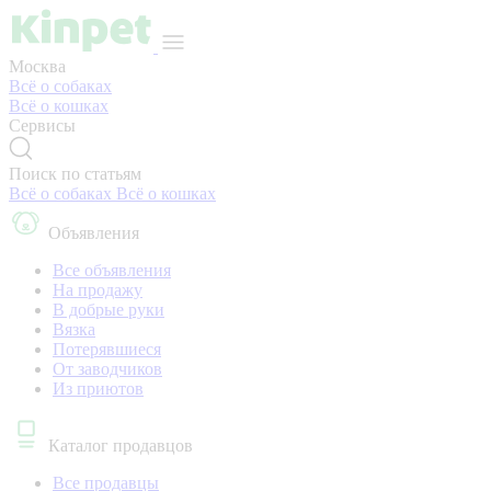
Москва
Всё о собаках
Всё о кошках
Сервисы
Поиск по статьям
Всё о собаках
Всё о кошках
Объявления
Все объявления
На продажу
В добрые руки
Вязка
Потерявшиеся
От заводчиков
Из приютов
Каталог продавцов
Все продавцы