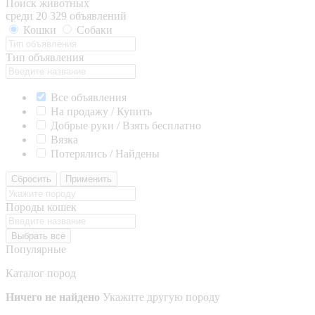
Поиск животных
среди 20 329 объявлений
Кошки
Собаки
Тип объявления
Все объявления
На продажу / Купить
Добрые руки / Взять бесплатно
Вязка
Потерялись / Найдены
Сбросить
Применить
Породы кошек
Выбрать все
Популярные
Каталог пород
Ничего не найдено
Укажите другую породу