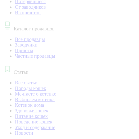
Потерявшиеся
От заводчиков
Из приютов
Каталог продавцов
Все продавцы
Заводчики
Приюты
Частные продавцы
Статьи
Все статьи
Породы кошек
Мечтаете о котенке
Выбираем котенка
Котенок дома
Здоровье кошек
Питание кошек
Поведение кошек
Уход и содержание
Новости