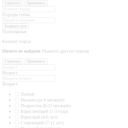
Сбросить
Применить
Породы собак
Выбрать все
Популярные
Каталог пород
Ничего не найдено
Укажите другую породу
Сбросить
Применить
Возраст
Возраст
Любой
Малыш (до 6 месяцев)
Подросток (6-11 месяцев)
Взрослеющий (1-3 года)
Взрослый (4-6 лет)
Стареющий (7-11 лет)