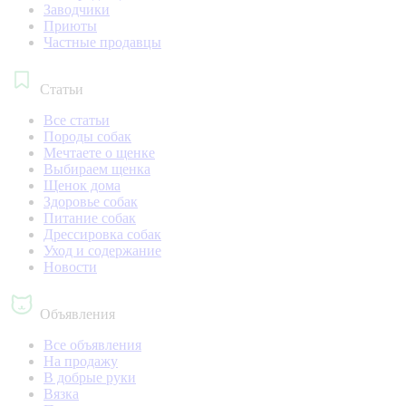
Заводчики
Приюты
Частные продавцы
Статьи
Все статьи
Породы собак
Мечтаете о щенке
Выбираем щенка
Щенок дома
Здоровье собак
Питание собак
Дрессировка собак
Уход и содержание
Новости
Объявления
Все объявления
На продажу
В добрые руки
Вязка