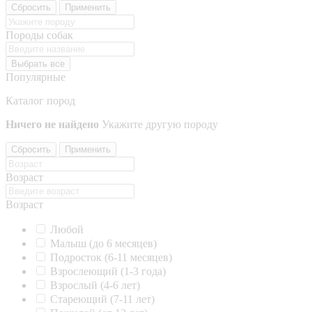
Сбросить
Применить
Породы собак
Выбрать все
Популярные
Каталог пород
Ничего не найдено
Укажите другую породу
Сбросить
Применить
Возраст
Возраст
Любой
Малыш (до 6 месяцев)
Подросток (6-11 месяцев)
Взрослеющий (1-3 года)
Взрослый (4-6 лет)
Стареющий (7-11 лет)