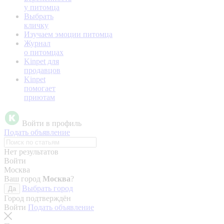
у питомца
Выбрать
кличку
Изучаем эмоции питомца
Журнал
о питомцах
Kinpet для
продавцов
Kinpet
помогает
приютам
Войти в профиль
Подать объявление
Нет результатов
Войти
Москва
Ваш город
Москва
?
Выбрать город
Да
Город подтверждён
Войти
Подать объявление