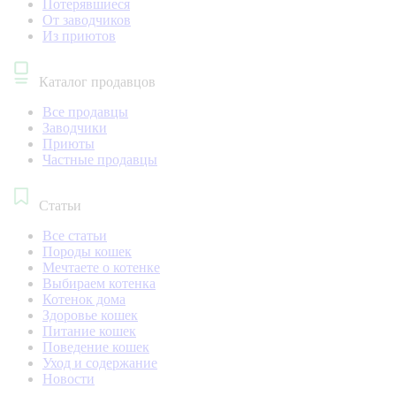
Потерявшиеся
От заводчиков
Из приютов
Каталог продавцов
Все продавцы
Заводчики
Приюты
Частные продавцы
Статьи
Все статьи
Породы кошек
Мечтаете о котенке
Выбираем котенка
Котенок дома
Здоровье кошек
Питание кошек
Поведение кошек
Уход и содержание
Новости