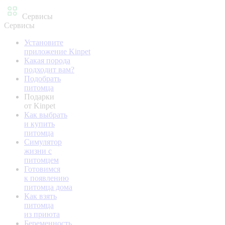
Сервисы
Сервисы
Установите
приложение Kinpet
Какая порода
подходит вам?
Подобрать
питомца
Подарки
от Kinpet
Как выбрать
и купить
питомца
Симулятор
жизни с
питомцем
Готовимся
к появлению
питомца дома
Как взять
питомца
из приюта
Беременность