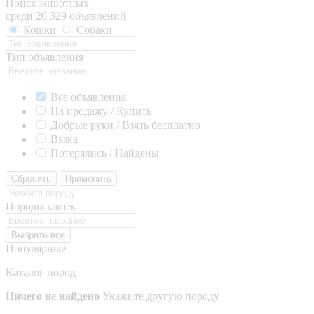
Поиск животных
среди 20 329 объявлений
Кошки
Собаки
Тип объявления
Все объявления
На продажу / Купить
Добрые руки / Взять бесплатно
Вязка
Потерялись / Найдены
Сбросить
Применить
Породы кошек
Выбрать все
Популярные
Каталог пород
Ничего не найдено
Укажите другую породу