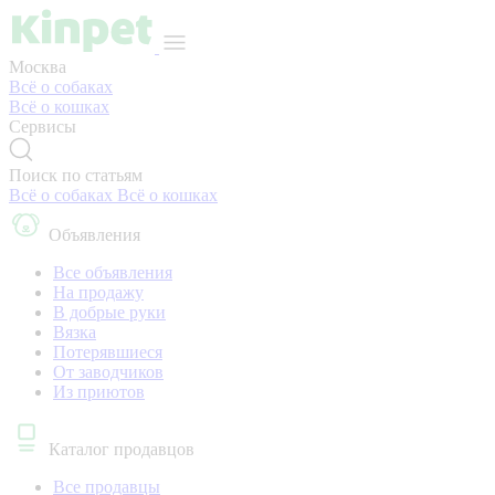
Москва
Всё о собаках
Всё о кошках
Сервисы
Поиск по статьям
Всё о собаках
Всё о кошках
Объявления
Все объявления
На продажу
В добрые руки
Вязка
Потерявшиеся
От заводчиков
Из приютов
Каталог продавцов
Все продавцы