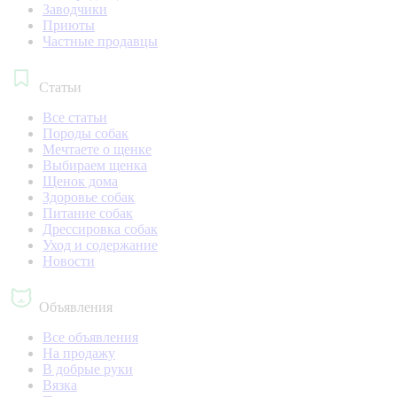
Заводчики
Приюты
Частные продавцы
Статьи
Все статьи
Породы собак
Мечтаете о щенке
Выбираем щенка
Щенок дома
Здоровье собак
Питание собак
Дрессировка собак
Уход и содержание
Новости
Объявления
Все объявления
На продажу
В добрые руки
Вязка