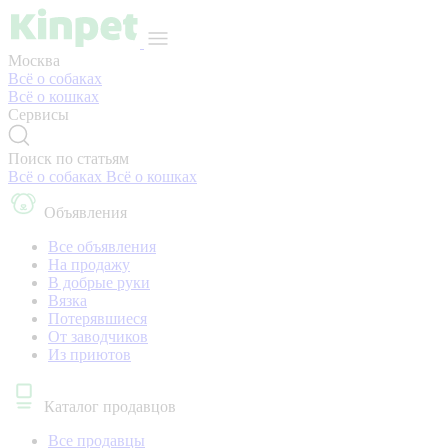
Москва
Всё о собаках
Всё о кошках
Сервисы
Поиск по статьям
Всё о собаках
Всё о кошках
Объявления
Все объявления
На продажу
В добрые руки
Вязка
Потерявшиеся
От заводчиков
Из приютов
Каталог продавцов
Все продавцы