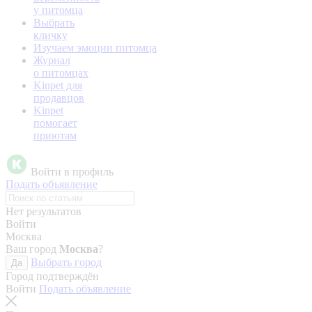
у питомца
Выбрать
кличку
Изучаем эмоции питомца
Журнал
о питомцах
Kinpet для
продавцов
Kinpet
помогает
приютам
Войти в профиль
Подать объявление
Нет результатов
Войти
Москва
Ваш город
Москва
?
Выбрать город
Да
Город подтверждён
Войти
Подать объявление