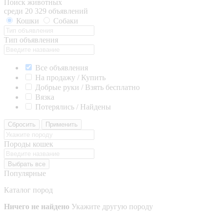
Поиск животных
среди 20 329 объявлений
Кошки
Собаки
Тип объявления
Все объявления
На продажу / Купить
Добрые руки / Взять бесплатно
Вязка
Потерялись / Найдены
Сбросить
Применить
Породы кошек
Выбрать все
Популярные
Каталог пород
Ничего не найдено
Укажите другую породу