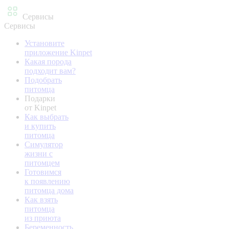
Сервисы
Сервисы
Установите
приложение Kinpet
Какая порода
подходит вам?
Подобрать
питомца
Подарки
от Kinpet
Как выбрать
и купить
питомца
Симулятор
жизни с
питомцем
Готовимся
к появлению
питомца дома
Как взять
питомца
из приюта
Беременность