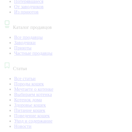
Потерявшиеся
От заводчиков
Из приютов
Каталог продавцов
Все продавцы
Заводчики
Приюты
Частные продавцы
Статьи
Все статьи
Породы кошек
Мечтаете о котенке
Выбираем котенка
Котенок дома
Здоровье кошек
Питание кошек
Поведение кошек
Уход и содержание
Новости