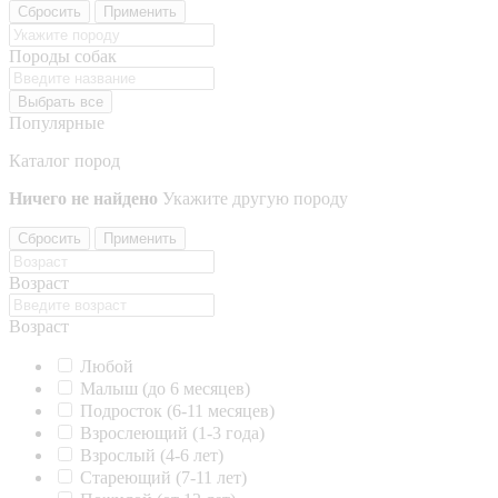
Сбросить
Применить
Породы собак
Выбрать все
Популярные
Каталог пород
Ничего не найдено
Укажите другую породу
Сбросить
Применить
Возраст
Возраст
Любой
Малыш (до 6 месяцев)
Подросток (6-11 месяцев)
Взрослеющий (1-3 года)
Взрослый (4-6 лет)
Стареющий (7-11 лет)