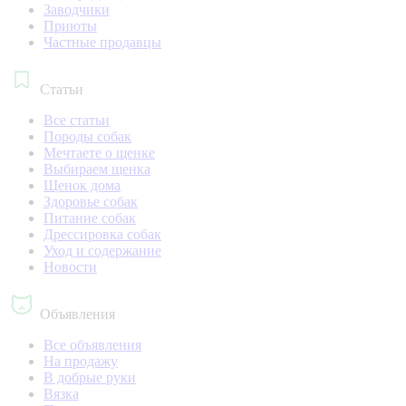
Заводчики
Приюты
Частные продавцы
Статьи
Все статьи
Породы собак
Мечтаете о щенке
Выбираем щенка
Щенок дома
Здоровье собак
Питание собак
Дрессировка собак
Уход и содержание
Новости
Объявления
Все объявления
На продажу
В добрые руки
Вязка