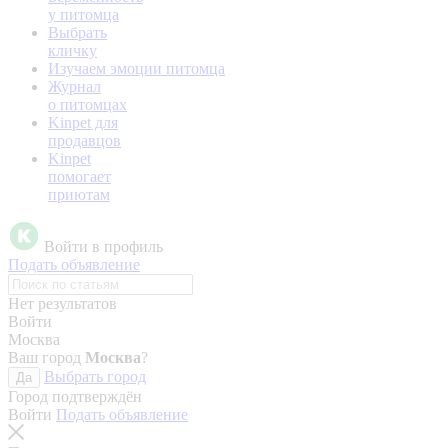
у питомца
Выбрать
кличку
Изучаем эмоции питомца
Журнал
о питомцах
Kinpet для
продавцов
Kinpet
помогает
приютам
Войти в профиль
Подать объявление
Нет результатов
Войти
Москва
Ваш город
Москва
?
Выбрать город
Да
Город подтверждён
Войти
Подать объявление