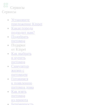
Сервисы
Сервисы
Установите
приложение Kinpet
Какая порода
подходит вам?
Подобрать
питомца
Подарки
от Kinpet
Как выбрать
и купить
питомца
Симулятор
жизни с
питомцем
Готовимся
к появлению
питомца дома
Как взять
питомца
из приюта
Беременность