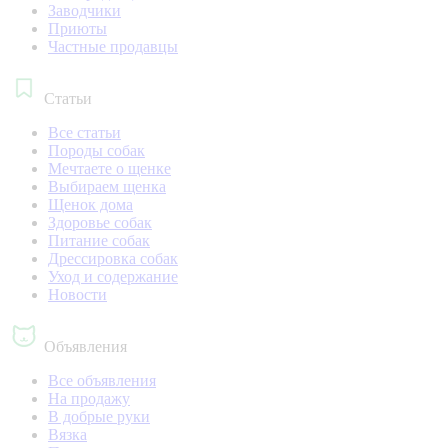
Заводчики
Приюты
Частные продавцы
Статьи
Все статьи
Породы собак
Мечтаете о щенке
Выбираем щенка
Щенок дома
Здоровье собак
Питание собак
Дрессировка собак
Уход и содержание
Новости
Объявления
Все объявления
На продажу
В добрые руки
Вязка