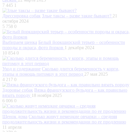
7 445
1
Дрессировка собак
Злые таксы – разве такие бывают?
21
октября 2024
5 758
0
Выбираем щенка
Белый йоркширский терьер – особенности
породы и окраса, фото йорков
1 декабря 2024
10 854
0
Уход и содержание
Сколько длится беременность у корги,
этапы и помощь питомцу в этот период
27 мая 2025
4 217
0
Здоровье собак
Вязка французского бульдога – как правильно
вязать породу
18 ноября 2025
6 006
0
Щенок дома
Сколько живут немецкие овчарки – средняя
продолжительность жизни и рекомендации по ее продлению
11 апреля