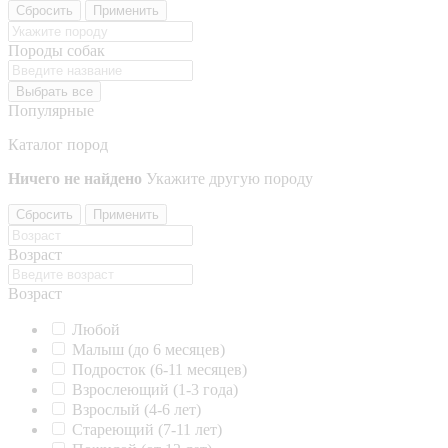
Сбросить
Применить
Породы собак
Выбрать все
Популярные
Каталог пород
Ничего не найдено
Укажите другую породу
Сбросить
Применить
Возраст
Возраст
Любой
Малыш (до 6 месяцев)
Подросток (6-11 месяцев)
Взрослеющий (1-3 года)
Взрослый (4-6 лет)
Стареющий (7-11 лет)