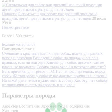
2 270
0
Новости
Сити-го-сан для собак: как древний японский
праздник детей превратился в ритуал для питомцев
30 июля
239
0
Посмотреть все
Более 1 500 статей
Больше материалов
Популярные статьи
Смешные и красивые клички для собак: имена для разных
пород и размеров
Разведение собак на продажу: основы,
правила, есть ли выгода?
Клички для собак-девочек: самые
классные варианты
Собака стала вялой и потеряла аппетит?
Есть причины для тревоги
ТОП-25 гипоаллергенных пород
собак
Желтая рвота у собаки: возможные причины и лечение
На какой день течки нужно вязать собаку
Как отучить собаку
от привычки писать на кровать или диван
Параметры породы
Характер
Воспитание
Здоровье
Уход и содержание
Характер