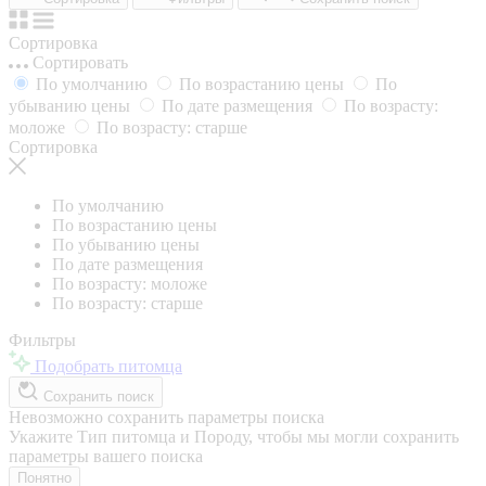
Сортировка
Сортировать
По умолчанию
По возрастанию цены
По
убыванию цены
По дате размещения
По возрасту:
моложе
По возрасту: старше
Сортировка
По умолчанию
По возрастанию цены
По убыванию цены
По дате размещения
По возрасту: моложе
По возрасту: старше
Фильтры
Подобрать питомца
Сохранить поиск
Невозможно сохранить параметры поиска
Укажите Тип питомца и Породу, чтобы мы могли сохранить
параметры вашего поиска
Понятно