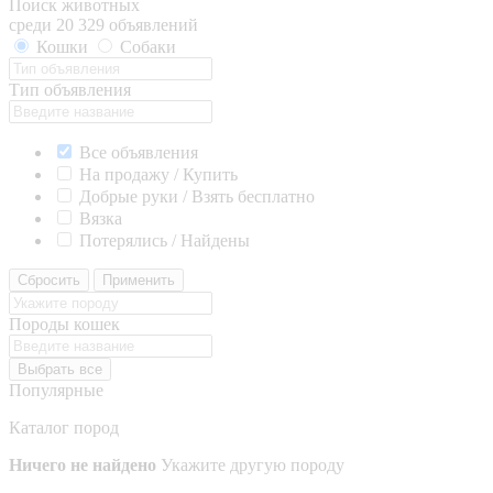
Поиск животных
среди 20 329 объявлений
Кошки
Собаки
Тип объявления
Все объявления
На продажу / Купить
Добрые руки / Взять бесплатно
Вязка
Потерялись / Найдены
Сбросить
Применить
Породы кошек
Выбрать все
Популярные
Каталог пород
Ничего не найдено
Укажите другую породу