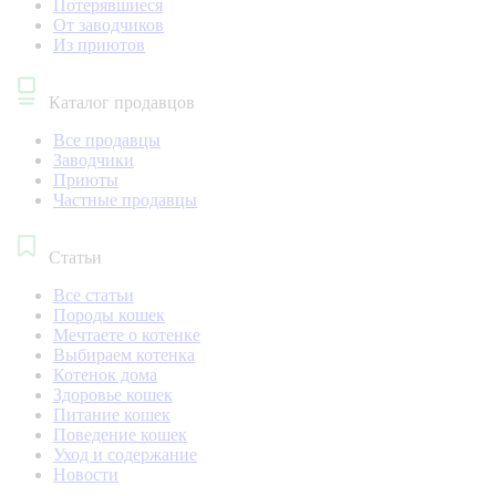
Потерявшиеся
От заводчиков
Из приютов
Каталог продавцов
Все продавцы
Заводчики
Приюты
Частные продавцы
Статьи
Все статьи
Породы кошек
Мечтаете о котенке
Выбираем котенка
Котенок дома
Здоровье кошек
Питание кошек
Поведение кошек
Уход и содержание
Новости