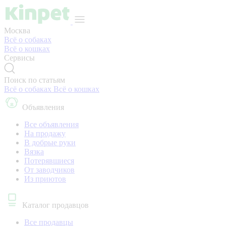
Москва
Всё о собаках
Всё о кошках
Сервисы
Поиск по статьям
Всё о собаках
Всё о кошках
Объявления
Все объявления
На продажу
В добрые руки
Вязка
Потерявшиеся
От заводчиков
Из приютов
Каталог продавцов
Все продавцы