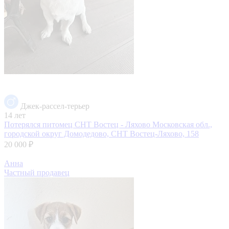
Джек-рассел-терьер
14 лет
Потерялся питомец СНТ Востец - Ляхово
Московская обл.,
городской округ Домодедово, СНТ Востец-Ляхово, 158
20 000 ₽
Анна
Частный продавец