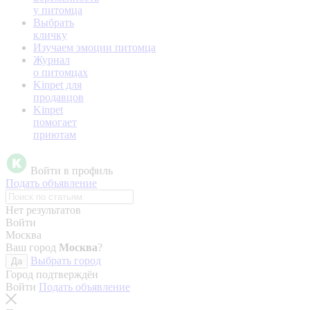
у питомца
Выбрать
кличку
Изучаем эмоции питомца
Журнал
о питомцах
Kinpet для
продавцов
Kinpet
помогает
приютам
Войти в профиль
Подать объявление
Нет результатов
Войти
Москва
Ваш город
Москва
?
Выбрать город
Да
Город подтверждён
Войти
Подать объявление