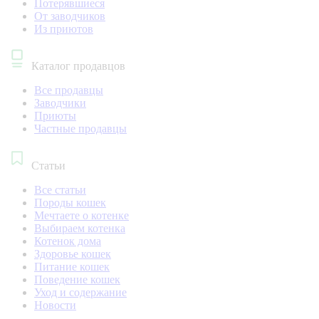
Потерявшиеся
От заводчиков
Из приютов
Каталог продавцов
Все продавцы
Заводчики
Приюты
Частные продавцы
Статьи
Все статьи
Породы кошек
Мечтаете о котенке
Выбираем котенка
Котенок дома
Здоровье кошек
Питание кошек
Поведение кошек
Уход и содержание
Новости