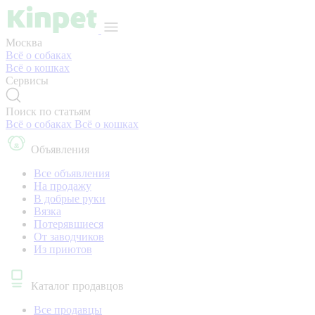
Москва
Всё о собаках
Всё о кошках
Сервисы
Поиск по статьям
Всё о собаках
Всё о кошках
Объявления
Все объявления
На продажу
В добрые руки
Вязка
Потерявшиеся
От заводчиков
Из приютов
Каталог продавцов
Все продавцы