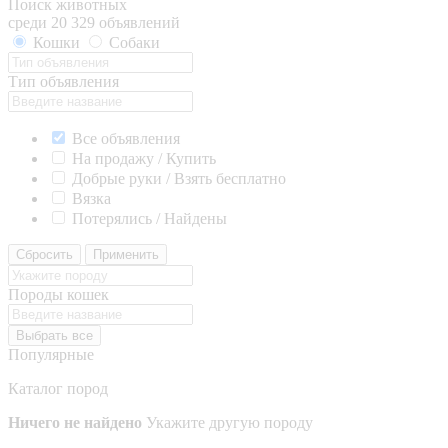
Поиск животных
среди 20 329 объявлений
Кошки
Собаки
Тип объявления
Все объявления
На продажу / Купить
Добрые руки / Взять бесплатно
Вязка
Потерялись / Найдены
Сбросить
Применить
Породы кошек
Выбрать все
Популярные
Каталог пород
Ничего не найдено
Укажите другую породу