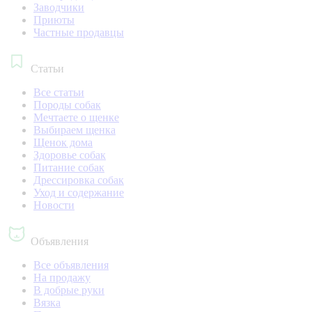
Заводчики
Приюты
Частные продавцы
Статьи
Все статьи
Породы собак
Мечтаете о щенке
Выбираем щенка
Щенок дома
Здоровье собак
Питание собак
Дрессировка собак
Уход и содержание
Новости
Объявления
Все объявления
На продажу
В добрые руки
Вязка