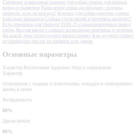
Смешные и красивые клички для собак: имена для разных
пород и размеров
Разведение собак на продажу: основы,
правила, есть ли выгода?
Клички для собак-девочек: самые
классные варианты
Собака стала вялой и потеряла аппетит?
Есть причины для тревоги
ТОП-25 гипоаллергенных пород
собак
Желтая рвота у собаки: возможные причины и лечение
На какой день течки нужно вязать собаку
Как отучить собаку
от привычки писать на кровать или диван
Основные параметры
Характер
Воспитание
Здоровье
Уход и содержание
Характер
Отношения с людьми и животными, повадки и темперамент,
жизнь в семье
Возбудимость
80%
Дружелюбие
80%