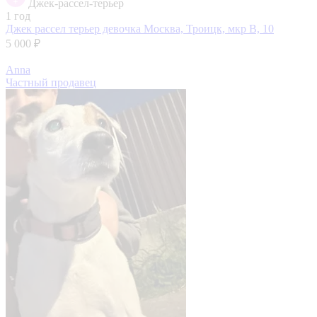
Джек-рассел-терьер
1 год
Джек рассел терьер девочка
Москва, Троицк, мкр В, 10
5 000 ₽
Anna
Частный продавец