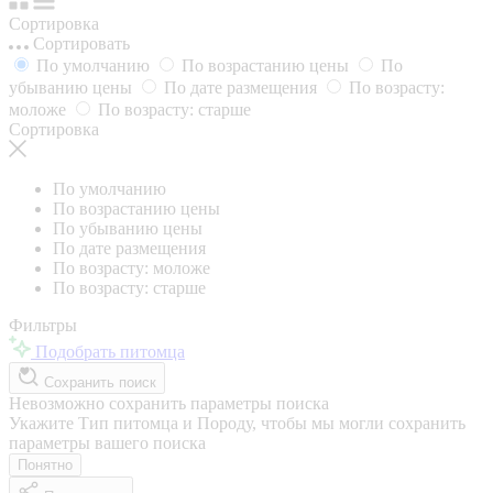
Сортировка
Сортировать
По умолчанию
По возрастанию цены
По
убыванию цены
По дате размещения
По возрасту:
моложе
По возрасту: старше
Сортировка
По умолчанию
По возрастанию цены
По убыванию цены
По дате размещения
По возрасту: моложе
По возрасту: старше
Фильтры
Подобрать питомца
Сохранить поиск
Невозможно сохранить параметры поиска
Укажите Тип питомца и Породу, чтобы мы могли сохранить
параметры вашего поиска
Понятно