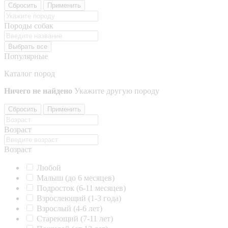
Сбросить
Применить
Породы собак
Выбрать все
Популярные
Каталог пород
Ничего не найдено
Укажите другую породу
Сбросить
Применить
Возраст
Возраст
Любой
Малыш (до 6 месяцев)
Подросток (6-11 месяцев)
Взрослеющий (1-3 года)
Взрослый (4-6 лет)
Стареющий (7-11 лет)