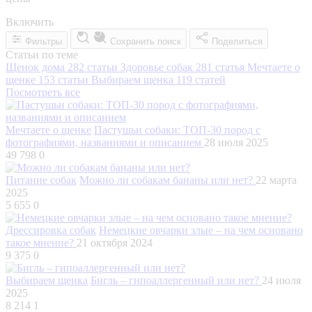
Включить
Фильтры
Сохранить поиск
Поделиться
Статьи по теме
Щенок дома
282 статьи
Здоровье собак
281 статья
Мечтаете о
щенке
153 статьи
Выбираем щенка
119 статей
Посмотреть все
Мечтаете о щенке
Пастушьи собаки: ТОП-30 пород с
фотографиями, названиями и описанием
28 июля 2025
49 798
0
Питание собак
Можно ли собакам бананы или нет?
22 марта
2025
5 655
0
Дрессировка собак
Немецкие овчарки злые – на чем основано
такое мнение?
21 октября 2024
9 375
0
Выбираем щенка
Бигль – гипоаллергенный или нет?
24 июля
2025
8 214
1