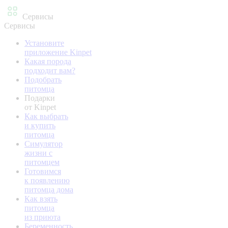
Сервисы
Сервисы
Установите
приложение Kinpet
Какая порода
подходит вам?
Подобрать
питомца
Подарки
от Kinpet
Как выбрать
и купить
питомца
Симулятор
жизни с
питомцем
Готовимся
к появлению
питомца дома
Как взять
питомца
из приюта
Беременность