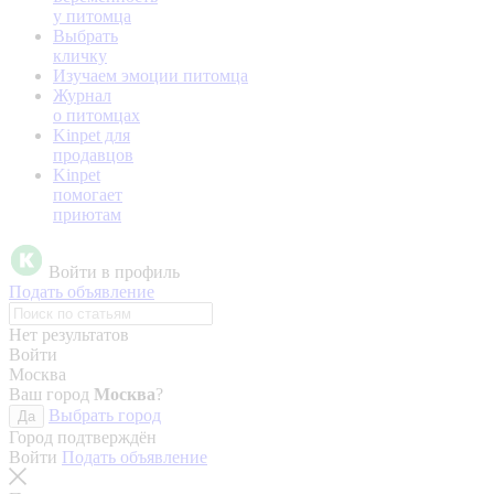
у питомца
Выбрать
кличку
Изучаем эмоции питомца
Журнал
о питомцах
Kinpet для
продавцов
Kinpet
помогает
приютам
Войти в профиль
Подать объявление
Нет результатов
Войти
Москва
Ваш город
Москва
?
Выбрать город
Да
Город подтверждён
Войти
Подать объявление