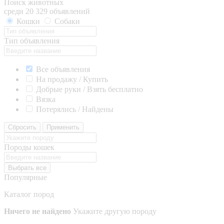
Поиск животных
среди 20 329 объявлений
Кошки
Собаки
Тип объявления
Все объявления
На продажу / Купить
Добрые руки / Взять бесплатно
Вязка
Потерялись / Найдены
Сбросить
Применить
Породы кошек
Выбрать все
Популярные
Каталог пород
Ничего не найдено
Укажите другую породу