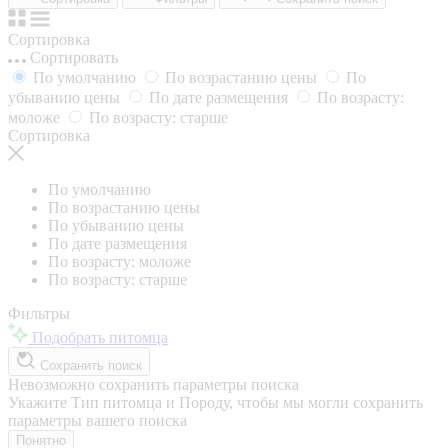
Сортировка
Сортировать
По умолчанию
По возрастанию цены
По
убыванию цены
По дате размещения
По возрасту:
моложе
По возрасту: старше
Сортировка
По умолчанию
По возрастанию цены
По убыванию цены
По дате размещения
По возрасту: моложе
По возрасту: старше
Фильтры
Подобрать питомца
Сохранить поиск
Невозможно сохранить параметры поиска
Укажите Тип питомца и Породу, чтобы мы могли сохранить
параметры вашего поиска
Понятно