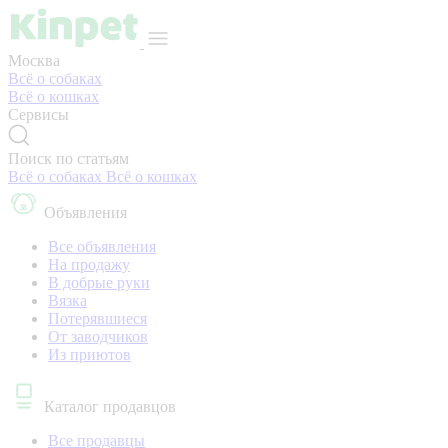
Москва
Всё о собаках
Всё о кошках
Сервисы
Поиск по статьям
Всё о собаках
Всё о кошках
Объявления
Все объявления
На продажу
В добрые руки
Вязка
Потерявшиеся
От заводчиков
Из приютов
Каталог продавцов
Все продавцы