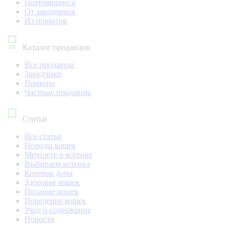
Потерявшиеся
От заводчиков
Из приютов
Каталог продавцов
Все продавцы
Заводчики
Приюты
Частные продавцы
Статьи
Все статьи
Породы кошек
Мечтаете о котенке
Выбираем котенка
Котенок дома
Здоровье кошек
Питание кошек
Поведение кошек
Уход и содержание
Новости