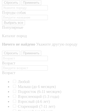
Сбросить
Применить
Породы собак
Выбрать все
Популярные
Каталог пород
Ничего не найдено
Укажите другую породу
Сбросить
Применить
Возраст
Возраст
Любой
Малыш (до 6 месяцев)
Подросток (6-11 месяцев)
Взрослеющий (1-3 года)
Взрослый (4-6 лет)
Стареющий (7-11 лет)