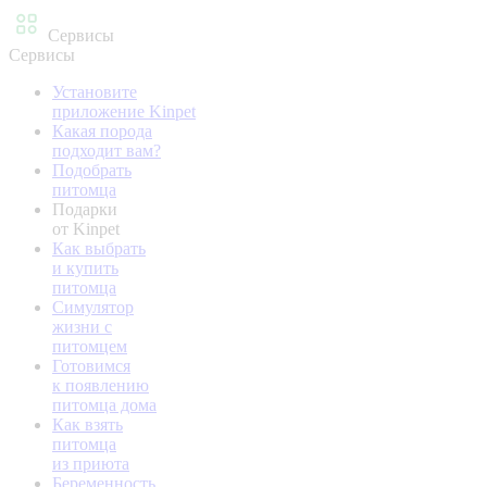
Сервисы
Сервисы
Установите
приложение Kinpet
Какая порода
подходит вам?
Подобрать
питомца
Подарки
от Kinpet
Как выбрать
и купить
питомца
Симулятор
жизни с
питомцем
Готовимся
к появлению
питомца дома
Как взять
питомца
из приюта
Беременность