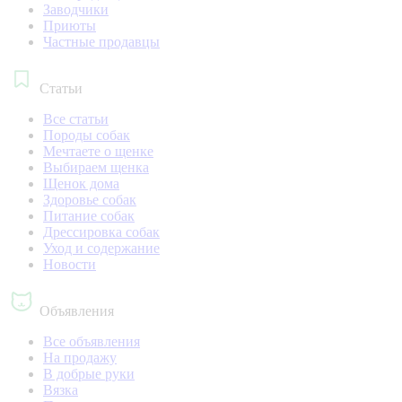
Заводчики
Приюты
Частные продавцы
Статьи
Все статьи
Породы собак
Мечтаете о щенке
Выбираем щенка
Щенок дома
Здоровье собак
Питание собак
Дрессировка собак
Уход и содержание
Новости
Объявления
Все объявления
На продажу
В добрые руки
Вязка