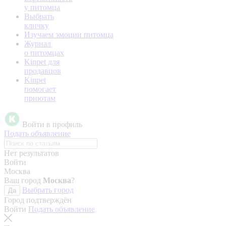
у питомца
Выбрать
кличку
Изучаем эмоции питомца
Журнал
о питомцах
Kinpet для
продавцов
Kinpet
помогает
приютам
Войти в профиль
Подать объявление
Нет результатов
Войти
Москва
Ваш город
Москва
?
Выбрать город
Да
Город подтверждён
Войти
Подать объявление