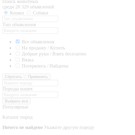
Поиск животных
среди 20 329 объявлений
Кошки
Собаки
Тип объявления
Все объявления
На продажу / Купить
Добрые руки / Взять бесплатно
Вязка
Потерялись / Найдены
Сбросить
Применить
Породы кошек
Выбрать все
Популярные
Каталог пород
Ничего не найдено
Укажите другую породу