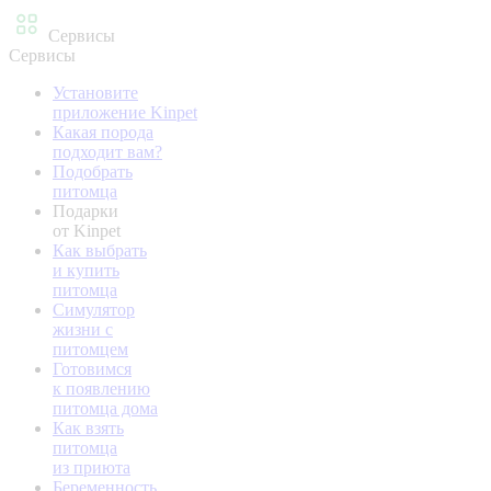
Сервисы
Сервисы
Установите
приложение Kinpet
Какая порода
подходит вам?
Подобрать
питомца
Подарки
от Kinpet
Как выбрать
и купить
питомца
Симулятор
жизни с
питомцем
Готовимся
к появлению
питомца дома
Как взять
питомца
из приюта
Беременность