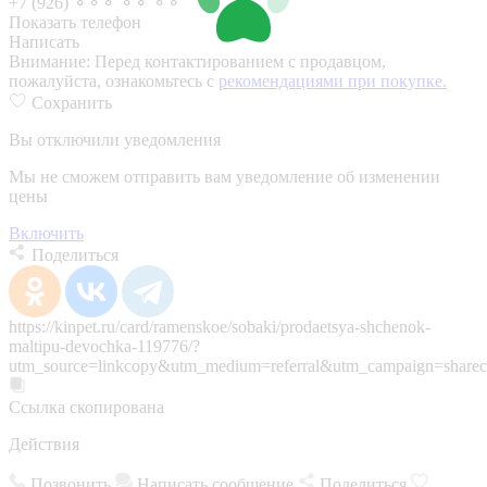
+7 (926) ⚬⚬⚬ ⚬⚬ ⚬⚬
Показать телефон
Написать
Внимание:
Перед контактированием с продавцом,
пожалуйста, ознакомьтесь с
рекомендациями при покупке.
Сохранить
Вы отключили уведомления
Мы не сможем отправить вам уведомление об изменении
цены
Включить
Поделиться
https://kinpet.ru/card/ramenskoe/sobaki/prodaetsya-shchenok-
maltipu-devochka-119776/?
utm_source=linkcopy&utm_medium=referral&utm_campaign=sharec
Ссылка скопирована
Действия
Позвонить
Написать сообщение
Поделиться