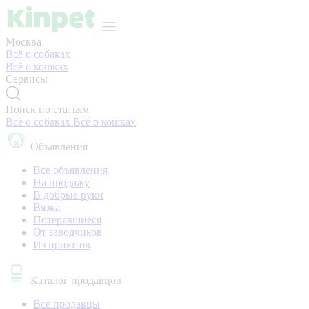
Москва
Всё о собаках
Всё о кошках
Сервисы
Поиск по статьям
Всё о собаках
Всё о кошках
Объявления
Все объявления
На продажу
В добрые руки
Вязка
Потерявшиеся
От заводчиков
Из приютов
Каталог продавцов
Все продавцы