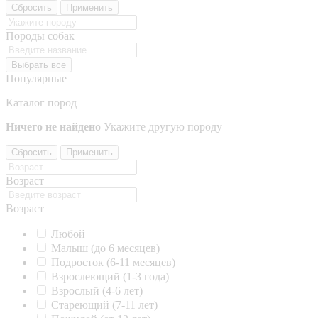
Сбросить
Применить
Породы собак
Выбрать все
Популярные
Каталог пород
Ничего не найдено
Укажите другую породу
Сбросить
Применить
Возраст
Возраст
Любой
Малыш (до 6 месяцев)
Подросток (6-11 месяцев)
Взрослеющий (1-3 года)
Взрослый (4-6 лет)
Стареющий (7-11 лет)