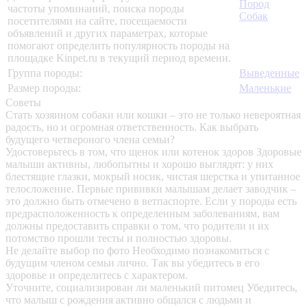
Пород
частоты упоминаний, поиска породы
Собак
посетителями на сайте, посещаемости
объявлений и других параметрах, которые
помогают определить популярность породы на
площадке Kinpet.ru в текущий период времени.
Группа породы:
Выведенные
Размер породы:
Маленькие
Советы
Стать хозяином собаки или кошки – это не только невероятная
радость, но и огромная ответственность. Как выбрать
будущего четвероного члена семьи?
Удостоверьтесь в том, что щенок или котенок здоров
Здоровые
малыши активны, любопытны и хорошо выглядят: у них
блестящие глазки, мокрый носик, чистая шерстка и упитанное
телосложение. Первые прививки малышам делает заводчик –
это должно быть отмечено в ветпаспорте. Если у породы есть
предрасположенность к определенным заболеваниям, вам
должны предоставить справки о том, что родители и их
потомство прошли тесты и полностью здоровы.
Не делайте выбор по фото
Необходимо познакомиться с
будущим членом семьи лично. Так вы убедитесь в его
здоровье и определитесь с характером.
Уточните, социализирован ли маленький питомец
Убедитесь,
что малыш с рождения активно общался с людьми и