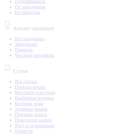
Потерявшиеся
От заводчиков
Из приютов
Каталог продавцов
Все продавцы
Заводчики
Приюты
Частные продавцы
Статьи
Все статьи
Породы кошек
Мечтаете о котенке
Выбираем котенка
Котенок дома
Здоровье кошек
Питание кошек
Поведение кошек
Уход и содержание
Новости