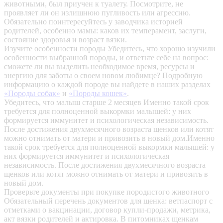
животными, был приучен к туалету. Посмотрите, не
проявляет ли он излишнюю пугливость или агрессию.
Обязательно поинтересуйтесь у заводчика историей
родителей, особенно мамы: каков их темперамент, заслуги,
состояние здоровья и возраст вязки.
Изучите особенности породы
Убедитесь, что хорошо изучили
особенности выбранной породы, и ответьте себе на вопрос:
сможете ли вы выделить необходимое время, ресурсы и
энергию для заботы о своем новом любимце? Подробную
информацию о каждой породе вы найдете в наших разделах
«Породы собак»
и
«Породы кошек»
.
Убедитесь, что малыш старше 2 месяцев
Именно такой срок
требуется для полноценной выкормки малышей: у них
формируется иммунитет и психологическая независимость.
После достижения двухмесячного возраста щенков или котят
можно отнимать от матери и привозить в новый дом.Именно
такой срок требуется для полноценной выкормки малышей: у
них формируется иммунитет и психологическая
независимость. После достижения двухмесячного возраста
щенков или котят можно отнимать от матери и привозить в
новый дом.
Проверьте документы при покупке породистого животного
Обязательный перечень документов для щенка: ветпаспорт с
отметками о вакцинации, договор купли-продажи, метрика,
акт вязки родителей и актировка. В питомниках щенкам