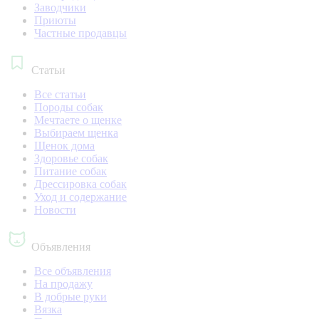
Заводчики
Приюты
Частные продавцы
Статьи
Все статьи
Породы собак
Мечтаете о щенке
Выбираем щенка
Щенок дома
Здоровье собак
Питание собак
Дрессировка собак
Уход и содержание
Новости
Объявления
Все объявления
На продажу
В добрые руки
Вязка