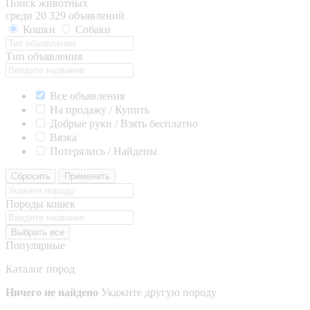
Поиск животных
среди 20 329 объявлений
Кошки
Собаки
Тип объявления
Все объявления
На продажу / Купить
Добрые руки / Взять бесплатно
Вязка
Потерялись / Найдены
Сбросить
Применить
Породы кошек
Выбрать все
Популярные
Каталог пород
Ничего не найдено
Укажите другую породу