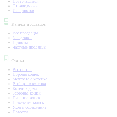
Потерявшиеся
От заводчиков
Из приютов
Каталог продавцов
Все продавцы
Заводчики
Приюты
Частные продавцы
Статьи
Все статьи
Породы кошек
Мечтаете о котенке
Выбираем котенка
Котенок дома
Здоровье кошек
Питание кошек
Поведение кошек
Уход и содержание
Новости