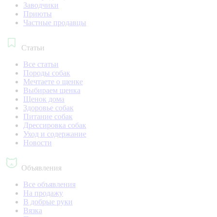
Заводчики
Приюты
Частные продавцы
Статьи
Все статьи
Породы собак
Мечтаете о щенке
Выбираем щенка
Щенок дома
Здоровье собак
Питание собак
Дрессировка собак
Уход и содержание
Новости
Объявления
Все объявления
На продажу
В добрые руки
Вязка