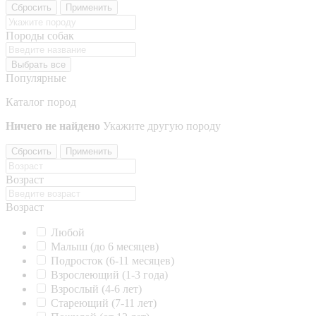
Сбросить
Применить
Породы собак
Выбрать все
Популярные
Каталог пород
Ничего не найдено
Укажите другую породу
Сбросить
Применить
Возраст
Возраст
Любой
Малыш (до 6 месяцев)
Подросток (6-11 месяцев)
Взрослеющий (1-3 года)
Взрослый (4-6 лет)
Стареющий (7-11 лет)