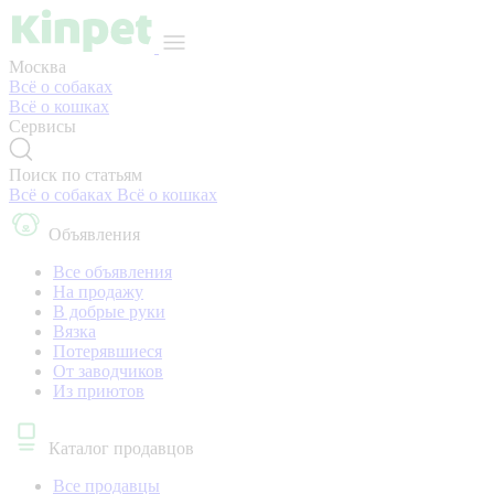
Москва
Всё о собаках
Всё о кошках
Сервисы
Поиск по статьям
Всё о собаках
Всё о кошках
Объявления
Все объявления
На продажу
В добрые руки
Вязка
Потерявшиеся
От заводчиков
Из приютов
Каталог продавцов
Все продавцы