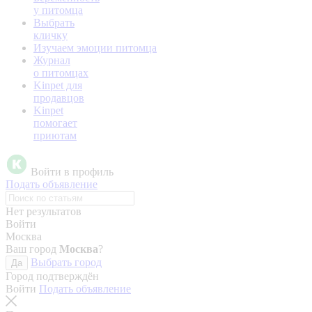
у питомца
Выбрать
кличку
Изучаем эмоции питомца
Журнал
о питомцах
Kinpet для
продавцов
Kinpet
помогает
приютам
Войти в профиль
Подать объявление
Нет результатов
Войти
Москва
Ваш город
Москва
?
Выбрать город
Да
Город подтверждён
Войти
Подать объявление