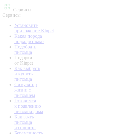
Сервисы
Сервисы
Установите
приложение Kinpet
Какая порода
подходит вам?
Подобрать
питомца
Подарки
от Kinpet
Как выбрать
и купить
питомца
Симулятор
жизни с
питомцем
Готовимся
к появлению
питомца дома
Как взять
питомца
из приюта
Беременность