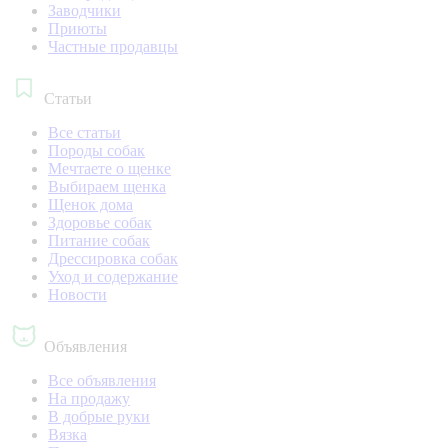
Заводчики
Приюты
Частные продавцы
Статьи
Все статьи
Породы собак
Мечтаете о щенке
Выбираем щенка
Щенок дома
Здоровье собак
Питание собак
Дрессировка собак
Уход и содержание
Новости
Объявления
Все объявления
На продажу
В добрые руки
Вязка