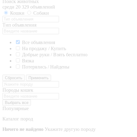
Поиск животных
среди 20 329 объявлений
Кошки
Собаки
Тип объявления
Все объявления
На продажу / Купить
Добрые руки / Взять бесплатно
Вязка
Потерялись / Найдены
Сбросить
Применить
Породы кошек
Выбрать все
Популярные
Каталог пород
Ничего не найдено
Укажите другую породу