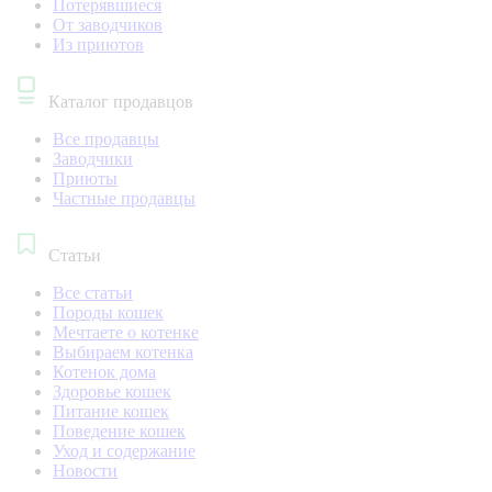
Потерявшиеся
От заводчиков
Из приютов
Каталог продавцов
Все продавцы
Заводчики
Приюты
Частные продавцы
Статьи
Все статьи
Породы кошек
Мечтаете о котенке
Выбираем котенка
Котенок дома
Здоровье кошек
Питание кошек
Поведение кошек
Уход и содержание
Новости