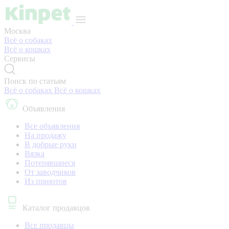
Москва
Всё о собаках
Всё о кошках
Сервисы
Поиск по статьям
Всё о собаках
Всё о кошках
Объявления
Все объявления
На продажу
В добрые руки
Вязка
Потерявшиеся
От заводчиков
Из приютов
Каталог продавцов
Все продавцы