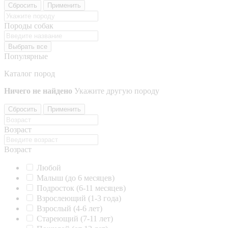
Сбросить
Применить
Породы собак
Выбрать все
Популярные
Каталог пород
Ничего не найдено
Укажите другую породу
Сбросить
Применить
Возраст
Возраст
Любой
Малыш (до 6 месяцев)
Подросток (6-11 месяцев)
Взрослеющий (1-3 года)
Взрослый (4-6 лет)
Стареющий (7-11 лет)