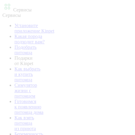
Сервисы
Сервисы
Установите
приложение Kinpet
Какая порода
подходит вам?
Подобрать
питомца
Подарки
от Kinpet
Как выбрать
и купить
питомца
Симулятор
жизни с
питомцем
Готовимся
к появлению
питомца дома
Как взять
питомца
из приюта
Беременность