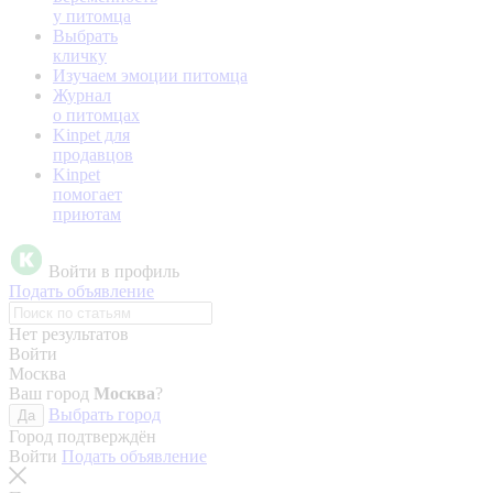
у питомца
Выбрать
кличку
Изучаем эмоции питомца
Журнал
о питомцах
Kinpet для
продавцов
Kinpet
помогает
приютам
Войти в профиль
Подать объявление
Нет результатов
Войти
Москва
Ваш город
Москва
?
Выбрать город
Да
Город подтверждён
Войти
Подать объявление