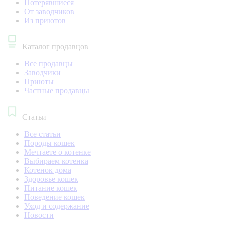
Потерявшиеся
От заводчиков
Из приютов
Каталог продавцов
Все продавцы
Заводчики
Приюты
Частные продавцы
Статьи
Все статьи
Породы кошек
Мечтаете о котенке
Выбираем котенка
Котенок дома
Здоровье кошек
Питание кошек
Поведение кошек
Уход и содержание
Новости