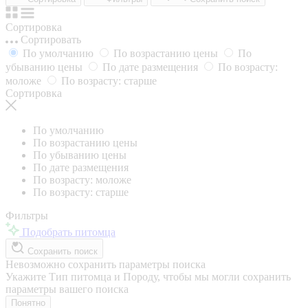
Сортировка
Сортировать
По умолчанию
По возрастанию цены
По
убыванию цены
По дате размещения
По возрасту:
моложе
По возрасту: старше
Сортировка
По умолчанию
По возрастанию цены
По убыванию цены
По дате размещения
По возрасту: моложе
По возрасту: старше
Фильтры
Подобрать питомца
Сохранить поиск
Невозможно сохранить параметры поиска
Укажите Тип питомца и Породу, чтобы мы могли сохранить
параметры вашего поиска
Понятно