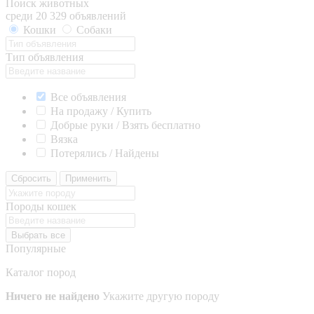
Поиск животных
среди 20 329 объявлений
Кошки
Собаки
Тип объявления
Все объявления
На продажу / Купить
Добрые руки / Взять бесплатно
Вязка
Потерялись / Найдены
Сбросить
Применить
Породы кошек
Выбрать все
Популярные
Каталог пород
Ничего не найдено
Укажите другую породу