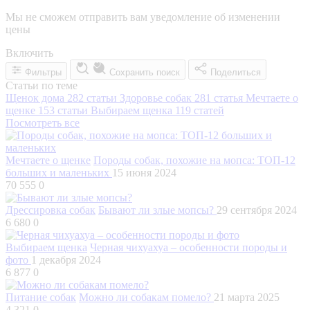
Мы не сможем отправить вам уведомление об изменении
цены
Включить
Фильтры
Сохранить поиск
Поделиться
Статьи по теме
Щенок дома
282 статьи
Здоровье собак
281 статья
Мечтаете о
щенке
153 статьи
Выбираем щенка
119 статей
Посмотреть все
Мечтаете о щенке
Породы собак, похожие на мопса: ТОП-12
больших и маленьких
15 июня 2024
70 555
0
Дрессировка собак
Бывают ли злые мопсы?
29 сентября 2024
6 680
0
Выбираем щенка
Черная чихуахуа – особенности породы и
фото
1 декабря 2024
6 877
0
Питание собак
Можно ли собакам помело?
21 марта 2025
4 321
0