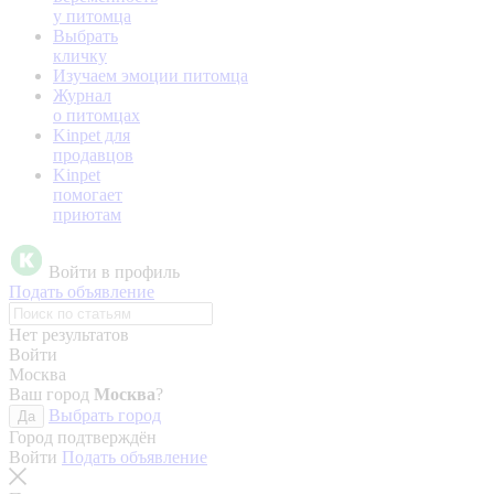
у питомца
Выбрать
кличку
Изучаем эмоции питомца
Журнал
о питомцах
Kinpet для
продавцов
Kinpet
помогает
приютам
Войти в профиль
Подать объявление
Нет результатов
Войти
Москва
Ваш город
Москва
?
Выбрать город
Да
Город подтверждён
Войти
Подать объявление