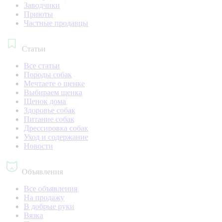
Заводчики
Приюты
Частные продавцы
Статьи
Все статьи
Породы собак
Мечтаете о щенке
Выбираем щенка
Щенок дома
Здоровье собак
Питание собак
Дрессировка собак
Уход и содержание
Новости
Объявления
Все объявления
На продажу
В добрые руки
Вязка