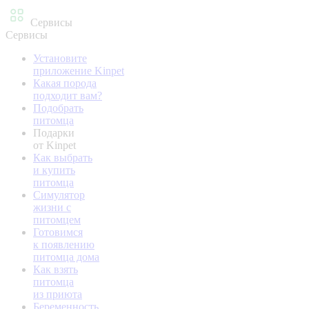
Сервисы
Сервисы
Установите
приложение Kinpet
Какая порода
подходит вам?
Подобрать
питомца
Подарки
от Kinpet
Как выбрать
и купить
питомца
Симулятор
жизни с
питомцем
Готовимся
к появлению
питомца дома
Как взять
питомца
из приюта
Беременность