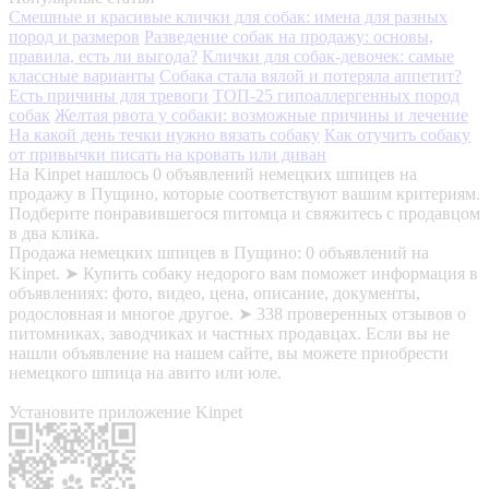
Смешные и красивые клички для собак: имена для разных
пород и размеров
Разведение собак на продажу: основы,
правила, есть ли выгода?
Клички для собак-девочек: самые
классные варианты
Собака стала вялой и потеряла аппетит?
Есть причины для тревоги
ТОП-25 гипоаллергенных пород
собак
Желтая рвота у собаки: возможные причины и лечение
На какой день течки нужно вязать собаку
Как отучить собаку
от привычки писать на кровать или диван
На Kinpet нашлось 0 объявлений немецких шпицев на
продажу в Пущино, которые соответствуют вашим критериям.
Подберите понравившегося питомца и свяжитесь с продавцом
в два клика.
Продажа немецких шпицев в Пущино: 0 объявлений на
Kinpet. ➤ Купить собаку недорого вам поможет информация в
объявлениях: фото, видео, цена, описание, документы,
родословная и многое другое. ➤ 338 проверенных отзывов о
питомниках, заводчиках и частных продавцах. Если вы не
нашли объявление на нашем сайте, вы можете приобрести
немецкого шпица на авито или юле.
Установите приложение Kinpet