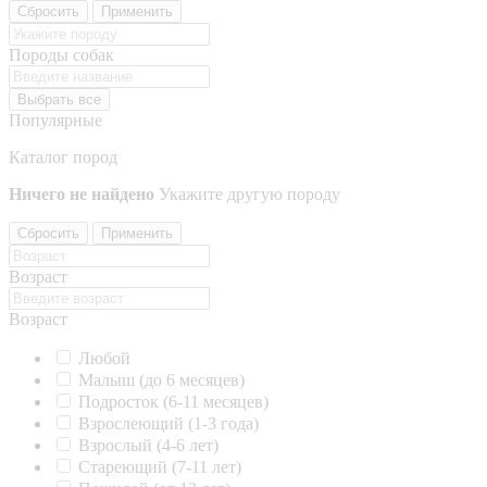
Сбросить
Применить
Породы собак
Выбрать все
Популярные
Каталог пород
Ничего не найдено
Укажите другую породу
Сбросить
Применить
Возраст
Возраст
Любой
Малыш (до 6 месяцев)
Подросток (6-11 месяцев)
Взрослеющий (1-3 года)
Взрослый (4-6 лет)
Стареющий (7-11 лет)