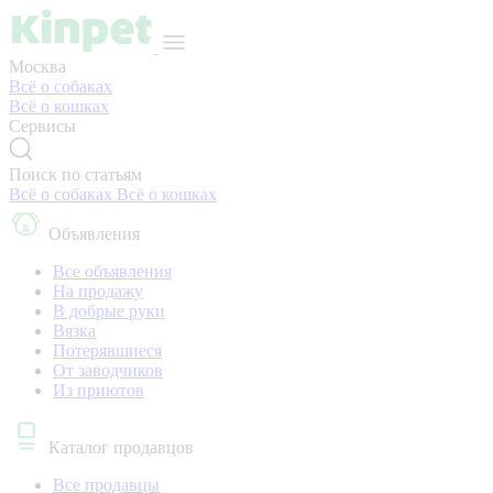
Москва
Всё о собаках
Всё о кошках
Сервисы
Поиск по статьям
Всё о собаках
Всё о кошках
Объявления
Все объявления
На продажу
В добрые руки
Вязка
Потерявшиеся
От заводчиков
Из приютов
Каталог продавцов
Все продавцы