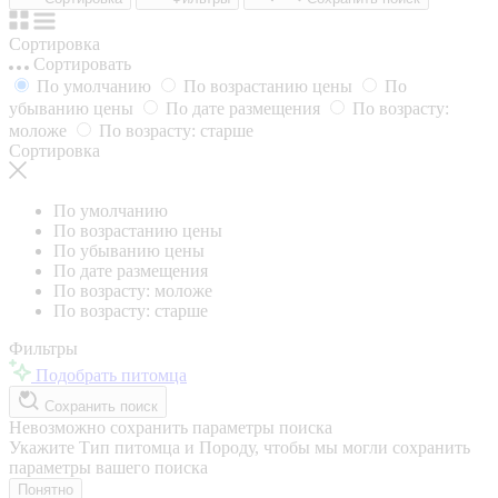
Сортировка
Сортировать
По умолчанию
По возрастанию цены
По
убыванию цены
По дате размещения
По возрасту:
моложе
По возрасту: старше
Сортировка
По умолчанию
По возрастанию цены
По убыванию цены
По дате размещения
По возрасту: моложе
По возрасту: старше
Фильтры
Подобрать питомца
Сохранить поиск
Невозможно сохранить параметры поиска
Укажите Тип питомца и Породу, чтобы мы могли сохранить
параметры вашего поиска
Понятно