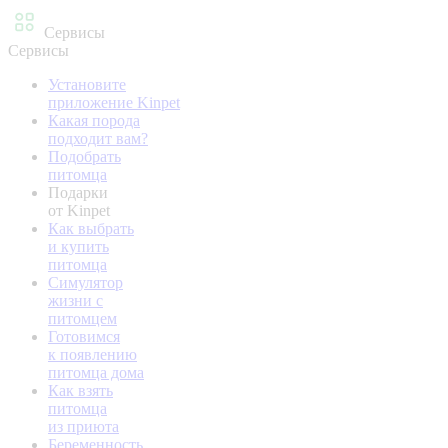
Сервисы
Сервисы
Установите
приложение Kinpet
Какая порода
подходит вам?
Подобрать
питомца
Подарки
от Kinpet
Как выбрать
и купить
питомца
Симулятор
жизни с
питомцем
Готовимся
к появлению
питомца дома
Как взять
питомца
из приюта
Беременность