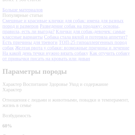
Больше материалов
Популярные статьи
Смешные и красивые клички для собак: имена для разных
пород и размеров
Разведение собак на продажу: основы,
правила, есть ли выгода?
Клички для собак-девочек: самые
классные варианты
Собака стала вялой и потеряла аппетит?
Есть причины для тревоги
ТОП-25 гипоаллергенных пород
собак
Желтая рвота у собаки: возможные причины и лечение
На какой день течки нужно вязать собаку
Как отучить собаку
от привычки писать на кровать или диван
Параметры породы
Характер
Воспитание
Здоровье
Уход и содержание
Характер
Отношения с людьми и животными, повадки и темперамент,
жизнь в семье
Возбудимость
60%