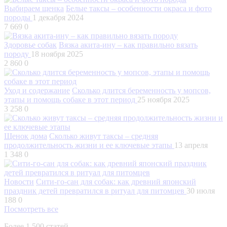
Выбираем щенка
Белые таксы – особенности окраса и фото
породы
1 декабря 2024
7 669
0
Здоровье собак
Вязка акита-ину – как правильно вязать
породу
18 ноября 2025
2 860
0
Уход и содержание
Сколько длится беременность у мопсов,
этапы и помощь собаке в этот период
25 ноября 2025
3 258
0
Щенок дома
Сколько живут таксы – средняя
продолжительность жизни и ее ключевые этапы
13 апреля
1 348
0
Новости
Сити-го-сан для собак: как древний японский
праздник детей превратился в ритуал для питомцев
30 июля
188
0
Посмотреть все
Более 1 500 статей