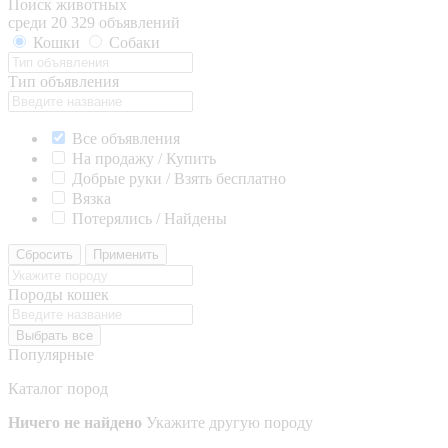
Поиск животных
среди 20 329 объявлений
Кошки
Собаки
Тип объявления
Все объявления
На продажу / Купить
Добрые руки / Взять бесплатно
Вязка
Потерялись / Найдены
Сбросить
Применить
Породы кошек
Выбрать все
Популярные
Каталог пород
Ничего не найдено
Укажите другую породу