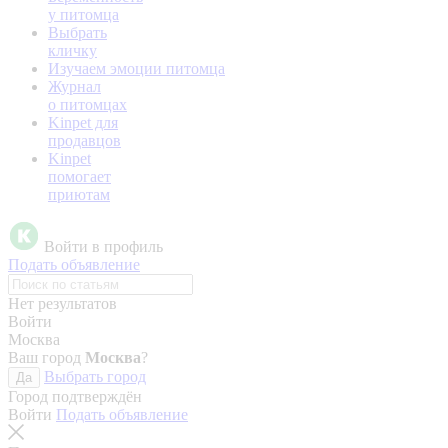
у питомца
Выбрать
кличку
Изучаем эмоции питомца
Журнал
о питомцах
Kinpet для
продавцов
Kinpet
помогает
приютам
Войти в профиль
Подать объявление
Нет результатов
Войти
Москва
Ваш город
Москва
?
Выбрать город
Да
Город подтверждён
Войти
Подать объявление