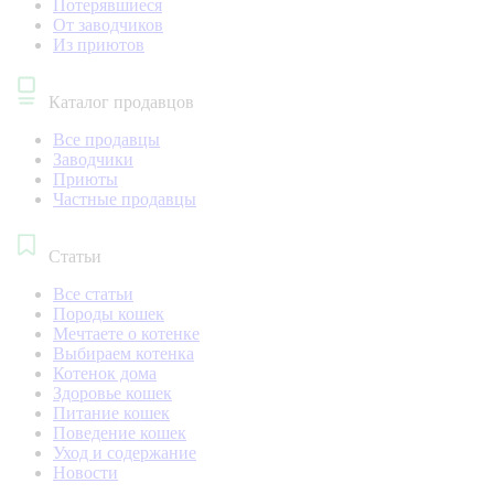
Потерявшиеся
От заводчиков
Из приютов
Каталог продавцов
Все продавцы
Заводчики
Приюты
Частные продавцы
Статьи
Все статьи
Породы кошек
Мечтаете о котенке
Выбираем котенка
Котенок дома
Здоровье кошек
Питание кошек
Поведение кошек
Уход и содержание
Новости