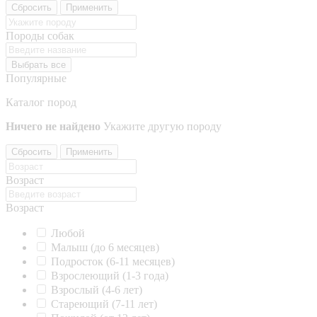
Сбросить
Применить
Породы собак
Выбрать все
Популярные
Каталог пород
Ничего не найдено
Укажите другую породу
Сбросить
Применить
Возраст
Возраст
Любой
Малыш (до 6 месяцев)
Подросток (6-11 месяцев)
Взрослеющий (1-3 года)
Взрослый (4-6 лет)
Стареющий (7-11 лет)