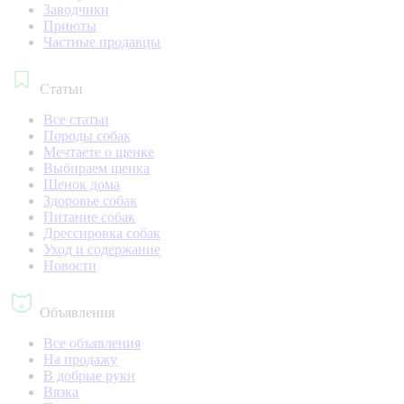
Заводчики
Приюты
Частные продавцы
Статьи
Все статьи
Породы собак
Мечтаете о щенке
Выбираем щенка
Щенок дома
Здоровье собак
Питание собак
Дрессировка собак
Уход и содержание
Новости
Объявления
Все объявления
На продажу
В добрые руки
Вязка