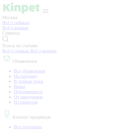
Москва
Всё о собаках
Всё о кошках
Сервисы
Поиск по статьям
Всё о собаках
Всё о кошках
Объявления
Все объявления
На продажу
В добрые руки
Вязка
Потерявшиеся
От заводчиков
Из приютов
Каталог продавцов
Все продавцы