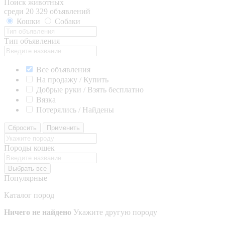
Поиск животных
среди 20 329 объявлений
Кошки
Собаки
Тип объявления
Все объявления
На продажу / Купить
Добрые руки / Взять бесплатно
Вязка
Потерялись / Найдены
Сбросить
Применить
Породы кошек
Выбрать все
Популярные
Каталог пород
Ничего не найдено
Укажите другую породу