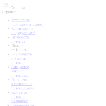
Сервисы
Сервисы
Установите
приложение Kinpet
Какая порода
подходит вам?
Подобрать
питомца
Подарки
от Kinpet
Как выбрать
и купить
питомца
Симулятор
жизни с
питомцем
Готовимся
к появлению
питомца дома
Как взять
питомца
из приюта
Беременность