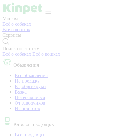
Москва
Всё о собаках
Всё о кошках
Сервисы
Поиск по статьям
Всё о собаках
Всё о кошках
Объявления
Все объявления
На продажу
В добрые руки
Вязка
Потерявшиеся
От заводчиков
Из приютов
Каталог продавцов
Все продавцы