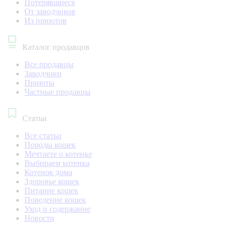
Потерявшиеся
От заводчиков
Из приютов
Каталог продавцов
Все продавцы
Заводчики
Приюты
Частные продавцы
Статьи
Все статьи
Породы кошек
Мечтаете о котенке
Выбираем котенка
Котенок дома
Здоровье кошек
Питание кошек
Поведение кошек
Уход и содержание
Новости