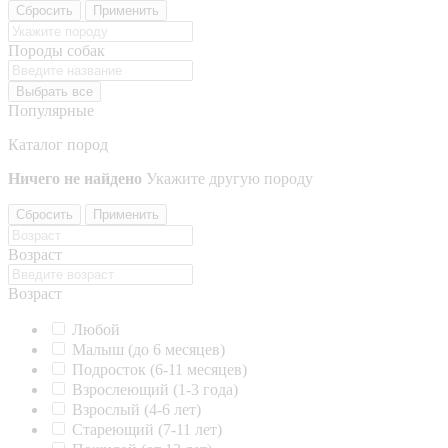
Сбросить
Применить
Породы собак
Выбрать все
Популярные
Каталог пород
Ничего не найдено
Укажите другую породу
Сбросить
Применить
Возраст
Возраст
Любой
Малыш (до 6 месяцев)
Подросток (6-11 месяцев)
Взрослеющий (1-3 года)
Взрослый (4-6 лет)
Стареющий (7-11 лет)