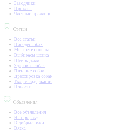
Заводчики
Приюты
Частные продавцы
Статьи
Все статьи
Породы собак
Мечтаете о щенке
Выбираем щенка
Щенок дома
Здоровье собак
Питание собак
Дрессировка собак
Уход и содержание
Новости
Объявления
Все объявления
На продажу
В добрые руки
Вязка