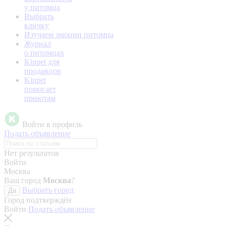
у питомца
Выбрать
кличку
Изучаем эмоции питомца
Журнал
о питомцах
Kinpet для
продавцов
Kinpet
помогает
приютам
Войти в профиль
Подать объявление
Нет результатов
Войти
Москва
Ваш город
Москва
?
Выбрать город
Да
Город подтверждён
Войти
Подать объявление