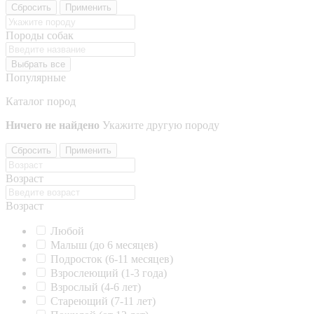
Сбросить
Применить
Породы собак
Выбрать все
Популярные
Каталог пород
Ничего не найдено
Укажите другую породу
Сбросить
Применить
Возраст
Возраст
Любой
Малыш (до 6 месяцев)
Подросток (6-11 месяцев)
Взрослеющий (1-3 года)
Взрослый (4-6 лет)
Стареющий (7-11 лет)