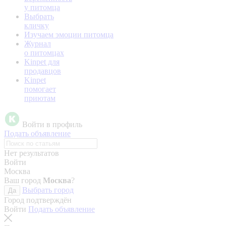
у питомца
Выбрать
кличку
Изучаем эмоции питомца
Журнал
о питомцах
Kinpet для
продавцов
Kinpet
помогает
приютам
Войти в профиль
Подать объявление
Нет результатов
Войти
Москва
Ваш город
Москва
?
Выбрать город
Да
Город подтверждён
Войти
Подать объявление