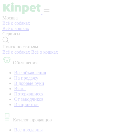
Москва
Всё о собаках
Всё о кошках
Сервисы
Поиск по статьям
Всё о собаках
Всё о кошках
Объявления
Все объявления
На продажу
В добрые руки
Вязка
Потерявшиеся
От заводчиков
Из приютов
Каталог продавцов
Все продавцы