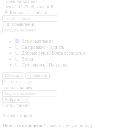
Поиск животных
среди 20 329 объявлений
Кошки
Собаки
Тип объявления
Все объявления
На продажу / Купить
Добрые руки / Взять бесплатно
Вязка
Потерялись / Найдены
Сбросить
Применить
Породы кошек
Выбрать все
Популярные
Каталог пород
Ничего не найдено
Укажите другую породу