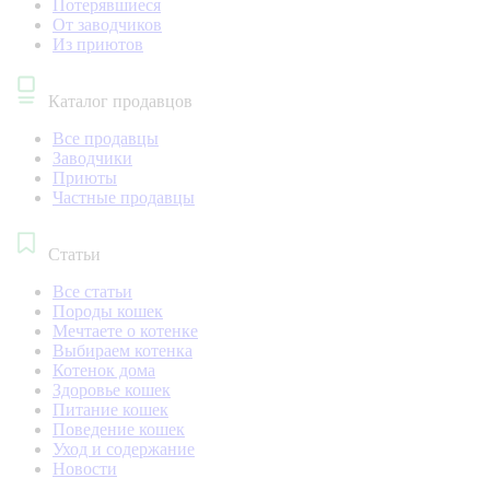
Потерявшиеся
От заводчиков
Из приютов
Каталог продавцов
Все продавцы
Заводчики
Приюты
Частные продавцы
Статьи
Все статьи
Породы кошек
Мечтаете о котенке
Выбираем котенка
Котенок дома
Здоровье кошек
Питание кошек
Поведение кошек
Уход и содержание
Новости