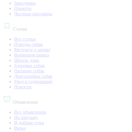
Заводчики
Приюты
Частные продавцы
Статьи
Все статьи
Породы собак
Мечтаете о щенке
Выбираем щенка
Щенок дома
Здоровье собак
Питание собак
Дрессировка собак
Уход и содержание
Новости
Объявления
Все объявления
На продажу
В добрые руки
Вязка