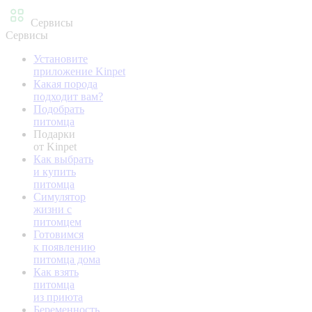
Сервисы
Сервисы
Установите
приложение Kinpet
Какая порода
подходит вам?
Подобрать
питомца
Подарки
от Kinpet
Как выбрать
и купить
питомца
Симулятор
жизни с
питомцем
Готовимся
к появлению
питомца дома
Как взять
питомца
из приюта
Беременность