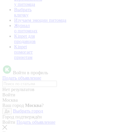
у питомца
Выбрать
кличку
Изучаем эмоции питомца
Журнал
о питомцах
Kinpet для
продавцов
Kinpet
помогает
приютам
Войти в профиль
Подать объявление
Нет результатов
Войти
Москва
Ваш город
Москва
?
Выбрать город
Да
Город подтверждён
Войти
Подать объявление