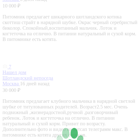
10 000 ₽
Питомник предлагает шикарного шотландского котика
скоттиш страйт в нарядной шубке. Окрас черный серебристый
биколор. Спокойный,воспитанный мальчик. Лоток и
когтеточка на отлично. В питании натуральный и сухой корм.
В питомнике есть котята.
7
Нашел дом
Шотландский непоседа
Москва
16 дней назад
30 000 ₽
Питомник предлагает клубного мальчика в нарядной светлой
шубке от титулованных родителей. Возраст2.5 мес. Очень
подвижный ,жизнерадостной,ручной ,разговорчивый
ребенок. Лоток и когтеточка на отлично. В питании
натуральный и сухой корм. Привит по возрасту.
Дополнительно фото и видео на ватсап телеграмм макс. В
питомнике есть котята других окрасов.