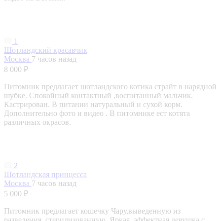
1
Шотландский красавчик
Москва
7 часов назад
8 000 ₽
Питомник предлагает шотландского котика страйт в нарядной
шубке. Спокойный контактный ,воспитанный мальчик.
Кастрирован. В питании натуральный и сухой корм.
Дополнительно фото и видео . В питомнике ест котята
различных окрасов.
2
Шотландская принцесса
Москва
7 часов назад
5 000 ₽
Питомник предлагает кошечку Чару,выведенную из
разведения ,стерилизованную. Яркая ,эффектная девушка с