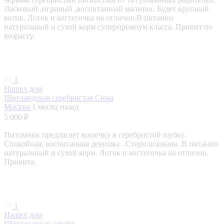
Ласковый ,игривый ,воспитанный мальчик. Будет крупный
котик. Лоток и когтеточка на отлично.В питании
натуральный и сухой корм суперпремиум класса. Привит по
возрасту.
1
Нашел дом
Шотландская серебристая Сима
Москва
1 месяц назад
5 000 ₽
Питомник предлагает кошечку в серебристой шубке.
Спокойная, воспитанная девушка . Стерилизована. В питании
натуральный и сухой корм. Лоток и когтеточка на отлично.
Привита.
1
Нашел дом
Шотландская страйт