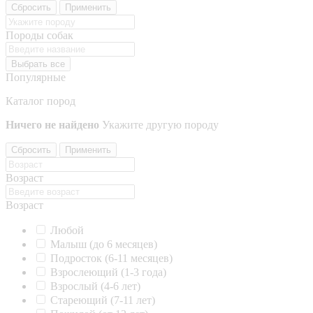
Сбросить
Применить
Породы собак
Выбрать все
Популярные
Каталог пород
Ничего не найдено
Укажите другую породу
Сбросить
Применить
Возраст
Возраст
Любой
Малыш (до 6 месяцев)
Подросток (6-11 месяцев)
Взрослеющий (1-3 года)
Взрослый (4-6 лет)
Стареющий (7-11 лет)