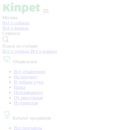
Москва
Всё о собаках
Всё о кошках
Сервисы
Поиск по статьям
Всё о собаках
Всё о кошках
Объявления
Все объявления
На продажу
В добрые руки
Вязка
Потерявшиеся
От заводчиков
Из приютов
Каталог продавцов
Все продавцы