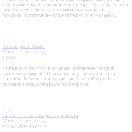
отличными породными данными. По характеру спокойная,но
потребуются терпение и понимание чтобы она вам
поверила...В питомнике есть котята различных окрасов.
3
Шотландский Семён
Москва
7 часов назад
1 000 ₽
Питомник предлагает шикарного шотландского парня(
огромных размеров!!!) Очень зрелищный! Кастрирован.
Спокойный. В питании натуральный и сухой корм. В
питомнике есть котята различных окрасов.
3
Голубоглазая шотландская принцесса
Москва
7 часов назад
5 000 ₽
-50%
10 000 ₽