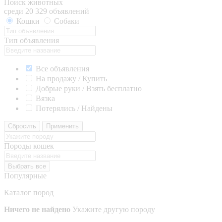
Поиск животных
среди 20 329 объявлений
Кошки
Собаки
Тип объявления
Все объявления
На продажу / Купить
Добрые руки / Взять бесплатно
Вязка
Потерялись / Найдены
Сбросить
Применить
Породы кошек
Выбрать все
Популярные
Каталог пород
Ничего не найдено
Укажите другую породу