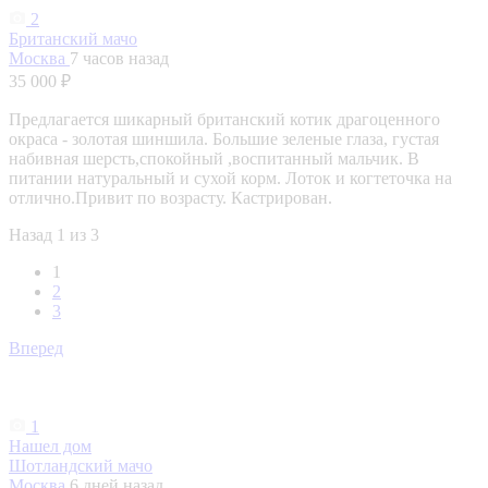
2
Британский мачо
Москва
7 часов назад
35 000 ₽
Предлагается шикарный британский котик драгоценного
окраса - золотая шиншила. Большие зеленые глаза, густая
набивная шерсть,спокойный ,воспитанный мальчик. В
питании натуральный и сухой корм. Лоток и когтеточка на
отлично.Привит по возрасту. Кастрирован.
Назад
1 из 3
1
2
3
Вперед
1
Нашел дом
Шотландский мачо
Москва
6 дней назад