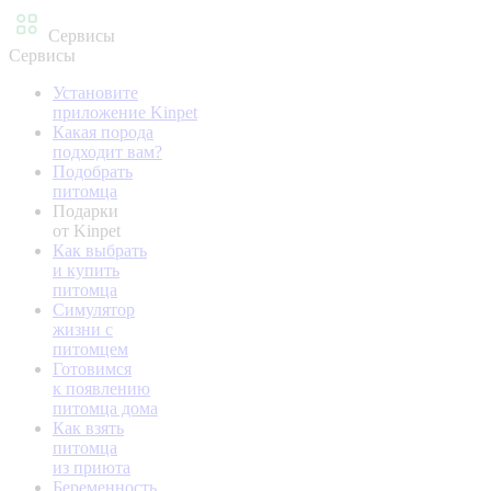
Сервисы
Сервисы
Установите
приложение Kinpet
Какая порода
подходит вам?
Подобрать
питомца
Подарки
от Kinpet
Как выбрать
и купить
питомца
Симулятор
жизни с
питомцем
Готовимся
к появлению
питомца дома
Как взять
питомца
из приюта
Беременность