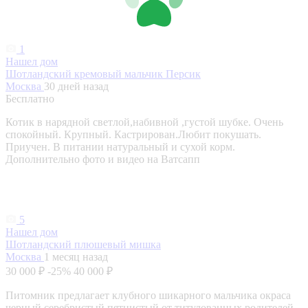
1
Нашел дом
Шотландский кремовый мальчик Персик
Москва
30 дней назад
Бесплатно
Котик в нарядной светлой,набивной ,густой шубке. Очень
спокойный. Крупный. Кастрирован.Любит покушать.
Приучен. В питании натуральный и сухой корм.
Дополнительно фото и видео на Ватсапп
5
Нашел дом
Шотландский плюшевый мишка
Москва
1 месяц назад
30 000 ₽
-25%
40 000 ₽
Питомник предлагает клубного шикарного мальчика окраса
черный серебристый пятнистый от титулованных родителей.