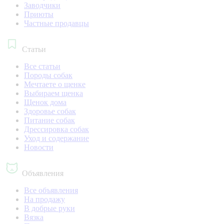
Заводчики
Приюты
Частные продавцы
Статьи
Все статьи
Породы собак
Мечтаете о щенке
Выбираем щенка
Щенок дома
Здоровье собак
Питание собак
Дрессировка собак
Уход и содержание
Новости
Объявления
Все объявления
На продажу
В добрые руки
Вязка