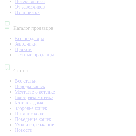
Потерявшиеся
От заводчиков
Из приютов
Каталог продавцов
Все продавцы
Заводчики
Приюты
Частные продавцы
Статьи
Все статьи
Породы кошек
Мечтаете о котенке
Выбираем котенка
Котенок дома
Здоровье кошек
Питание кошек
Поведение кошек
Уход и содержание
Новости