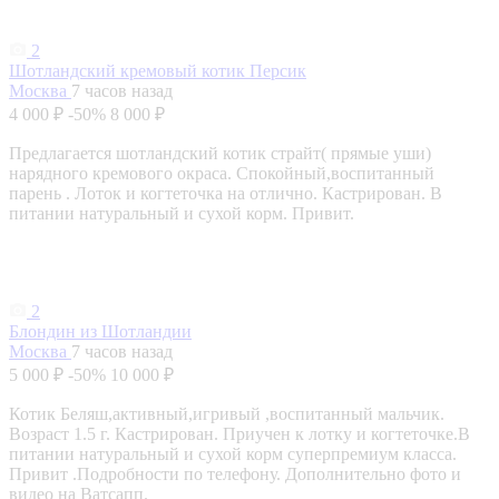
2
Шотландский кремовый котик Персик
Москва
7 часов назад
4 000 ₽
-50%
8 000 ₽
Предлагается шотландский котик страйт( прямые уши)
нарядного кремового окраса. Спокойный,воспитанный
парень . Лоток и когтеточка на отлично. Кастрирован. В
питании натуральный и сухой корм. Привит.
2
Блондин из Шотландии
Москва
7 часов назад
5 000 ₽
-50%
10 000 ₽
Котик Беляш,активный,игривый ,воспитанный мальчик.
Возраст 1.5 г. Кастрирован. Приучен к лотку и когтеточке.В
питании натуральный и сухой корм суперпремиум класса.
Привит .Подробности по телефону. Дополнительно фото и
видео на Ватсапп.