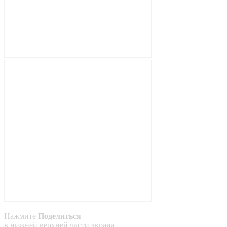
Нажмите
Поделиться
в
нижней
верхней
части экрана