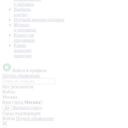
у питомца
Выбрать
кличку
Изучаем эмоции питомца
Журнал
о питомцах
Kinpet для
продавцов
Kinpet
помогает
приютам
Войти в профиль
Подать объявление
Нет результатов
Войти
Москва
Ваш город
Москва
?
Выбрать город
Да
Город подтверждён
Войти
Подать объявление