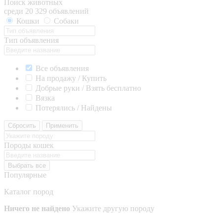
Поиск животных
среди 20 329 объявлений
Кошки
Собаки
Тип объявления
Все объявления
На продажу / Купить
Добрые руки / Взять бесплатно
Вязка
Потерялись / Найдены
Сбросить
Применить
Породы кошек
Выбрать все
Популярные
Каталог пород
Ничего не найдено
Укажите другую породу