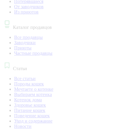
Потерявшиеся
От заводчиков
Из приютов
Каталог продавцов
Все продавцы
Заводчики
Приюты
Частные продавцы
Статьи
Все статьи
Породы кошек
Мечтаете о котенке
Выбираем котенка
Котенок дома
Здоровье кошек
Питание кошек
Поведение кошек
Уход и содержание
Новости