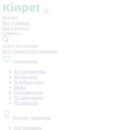
Москва
Всё о собаках
Всё о кошках
Сервисы
Поиск по статьям
Всё о собаках
Всё о кошках
Объявления
Все объявления
На продажу
В добрые руки
Вязка
Потерявшиеся
От заводчиков
Из приютов
Каталог продавцов
Все продавцы