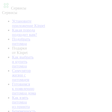
Сервисы
Сервисы
Установите
приложение Kinpet
Какая порода
подходит вам?
Подобрать
питомца
Подарки
от Kinpet
Как выбрать
и купить
питомца
Симулятор
жизни с
питомцем
Готовимся
к появлению
питомца дома
Как взять
питомца
из приюта
Беременность