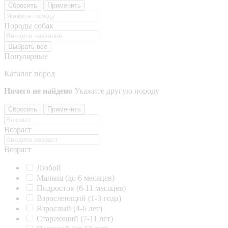
Сбросить
Применить
Породы собак
Выбрать все
Популярные
Каталог пород
Ничего не найдено
Укажите другую породу
Сбросить
Применить
Возраст
Возраст
Любой
Малыш (до 6 месяцев)
Подросток (6-11 месяцев)
Взрослеющий (1-3 года)
Взрослый (4-6 лет)
Стареющий (7-11 лет)