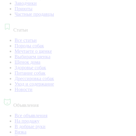
Заводчики
Приюты
Частные продавцы
Статьи
Все статьи
Породы собак
Мечтаете о щенке
Выбираем щенка
Щенок дома
Здоровье собак
Питание собак
Дрессировка собак
Уход и содержание
Новости
Объявления
Все объявления
На продажу
В добрые руки
Вязка