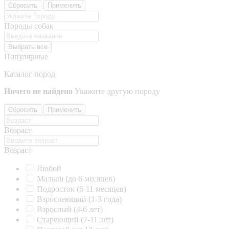
Сбросить
Применить
Породы собак
Выбрать все
Популярные
Каталог пород
Ничего не найдено
Укажите другую породу
Сбросить
Применить
Возраст
Возраст
Любой
Малыш (до 6 месяцев)
Подросток (6-11 месяцев)
Взрослеющий (1-3 года)
Взрослый (4-6 лет)
Стареющий (7-11 лет)