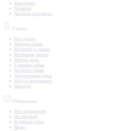
Заводчики
Приюты
Частные продавцы
Статьи
Все статьи
Породы собак
Мечтаете о щенке
Выбираем щенка
Щенок дома
Здоровье собак
Питание собак
Дрессировка собак
Уход и содержание
Новости
Объявления
Все объявления
На продажу
В добрые руки
Вязка