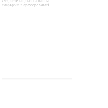
Откройте
kinpet.ru
на вашем
смартфоне в
браузере Safari