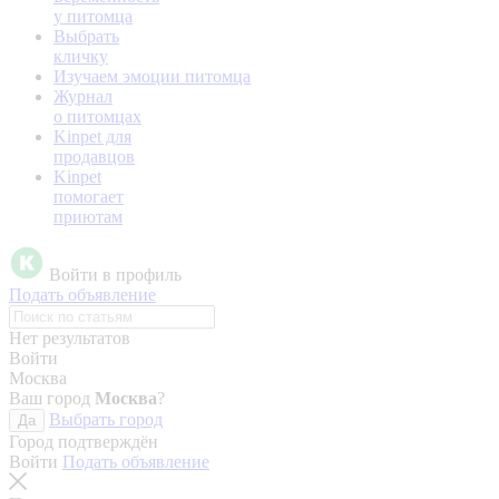
у питомца
Выбрать
кличку
Изучаем эмоции питомца
Журнал
о питомцах
Kinpet для
продавцов
Kinpet
помогает
приютам
Войти в профиль
Подать объявление
Нет результатов
Войти
Москва
Ваш город
Москва
?
Выбрать город
Да
Город подтверждён
Войти
Подать объявление