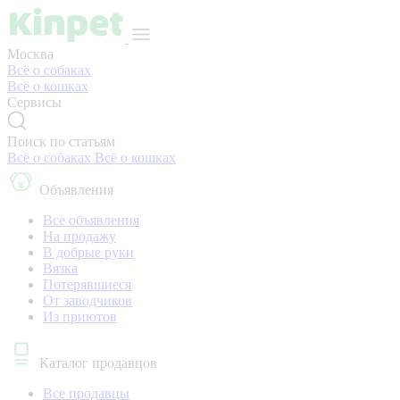
Москва
Всё о собаках
Всё о кошках
Сервисы
Поиск по статьям
Всё о собаках
Всё о кошках
Объявления
Все объявления
На продажу
В добрые руки
Вязка
Потерявшиеся
От заводчиков
Из приютов
Каталог продавцов
Все продавцы