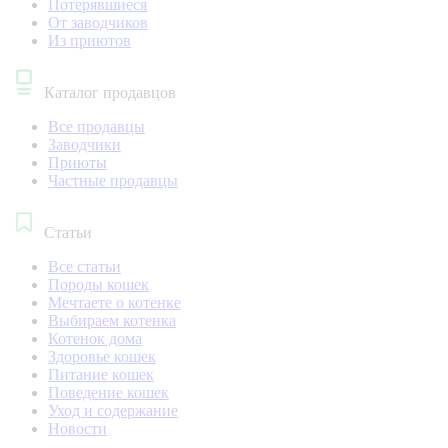
Потерявшиеся
От заводчиков
Из приютов
Каталог продавцов
Все продавцы
Заводчики
Приюты
Частные продавцы
Статьи
Все статьи
Породы кошек
Мечтаете о котенке
Выбираем котенка
Котенок дома
Здоровье кошек
Питание кошек
Поведение кошек
Уход и содержание
Новости