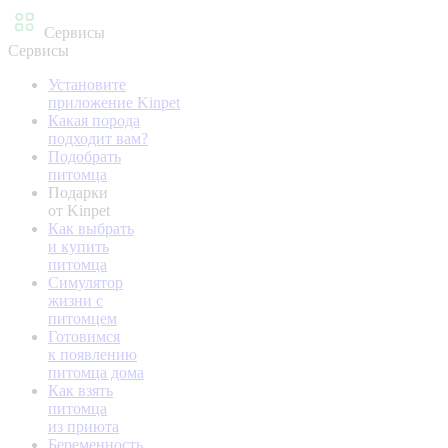
Сервисы
Сервисы
Установите
приложение Kinpet
Какая порода
подходит вам?
Подобрать
питомца
Подарки
от Kinpet
Как выбрать
и купить
питомца
Симулятор
жизни с
питомцем
Готовимся
к появлению
питомца дома
Как взять
питомца
из приюта
Беременность