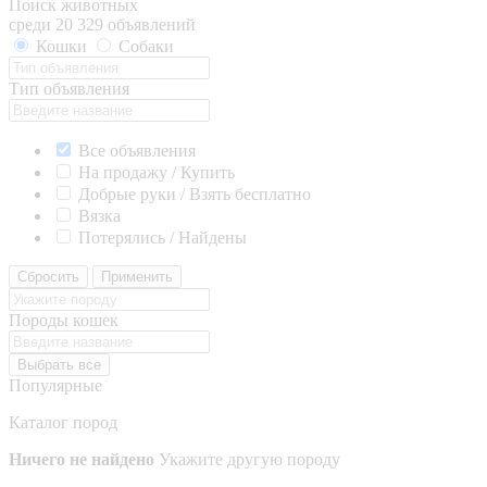
Поиск животных
среди 20 329 объявлений
Кошки
Собаки
Тип объявления
Все объявления
На продажу / Купить
Добрые руки / Взять бесплатно
Вязка
Потерялись / Найдены
Сбросить
Применить
Породы кошек
Выбрать все
Популярные
Каталог пород
Ничего не найдено
Укажите другую породу