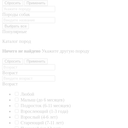
Сбросить
Применить
Породы собак
Выбрать все
Популярные
Каталог пород
Ничего не найдено
Укажите другую породу
Сбросить
Применить
Возраст
Возраст
Любой
Малыш (до 6 месяцев)
Подросток (6-11 месяцев)
Взрослеющий (1-3 года)
Взрослый (4-6 лет)
Стареющий (7-11 лет)