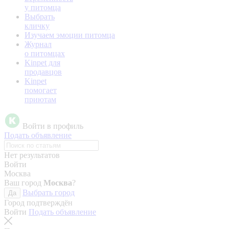
у питомца
Выбрать
кличку
Изучаем эмоции питомца
Журнал
о питомцах
Kinpet для
продавцов
Kinpet
помогает
приютам
Войти в профиль
Подать объявление
Нет результатов
Войти
Москва
Ваш город
Москва
?
Выбрать город
Да
Город подтверждён
Войти
Подать объявление