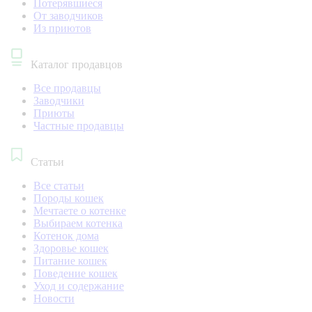
Потерявшиеся
От заводчиков
Из приютов
Каталог продавцов
Все продавцы
Заводчики
Приюты
Частные продавцы
Статьи
Все статьи
Породы кошек
Мечтаете о котенке
Выбираем котенка
Котенок дома
Здоровье кошек
Питание кошек
Поведение кошек
Уход и содержание
Новости