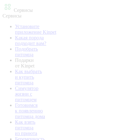
Сервисы
Сервисы
Установите
приложение Kinpet
Какая порода
подходит вам?
Подобрать
питомца
Подарки
от Kinpet
Как выбрать
и купить
питомца
Симулятор
жизни с
питомцем
Готовимся
к появлению
питомца дома
Как взять
питомца
из приюта
Беременность