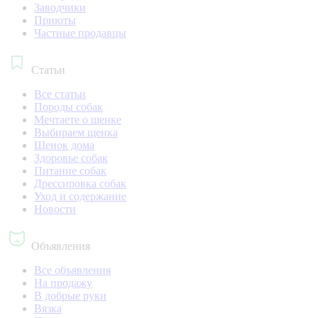
Заводчики
Приюты
Частные продавцы
Статьи
Все статьи
Породы собак
Мечтаете о щенке
Выбираем щенка
Щенок дома
Здоровье собак
Питание собак
Дрессировка собак
Уход и содержание
Новости
Объявления
Все объявления
На продажу
В добрые руки
Вязка