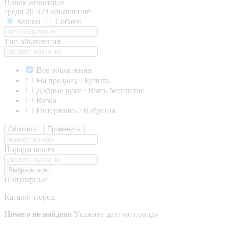
Поиск животных
среди 20 329 объявлений
Кошки
Собаки
Тип объявления
Все объявления
На продажу / Купить
Добрые руки / Взять бесплатно
Вязка
Потерялись / Найдены
Сбросить
Применить
Породы кошек
Выбрать все
Популярные
Каталог пород
Ничего не найдено
Укажите другую породу