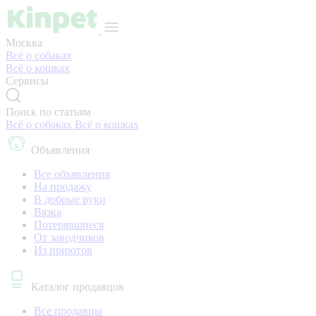
Москва
Всё о собаках
Всё о кошках
Сервисы
Поиск по статьям
Всё о собаках
Всё о кошках
Объявления
Все объявления
На продажу
В добрые руки
Вязка
Потерявшиеся
От заводчиков
Из приютов
Каталог продавцов
Все продавцы