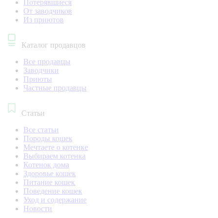
Потерявшиеся
От заводчиков
Из приютов
Каталог продавцов
Все продавцы
Заводчики
Приюты
Частные продавцы
Статьи
Все статьи
Породы кошек
Мечтаете о котенке
Выбираем котенка
Котенок дома
Здоровье кошек
Питание кошек
Поведение кошек
Уход и содержание
Новости