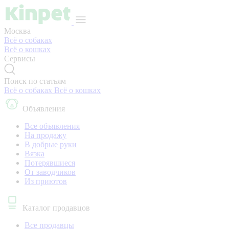
Москва
Всё о собаках
Всё о кошках
Сервисы
Поиск по статьям
Всё о собаках
Всё о кошках
Объявления
Все объявления
На продажу
В добрые руки
Вязка
Потерявшиеся
От заводчиков
Из приютов
Каталог продавцов
Все продавцы