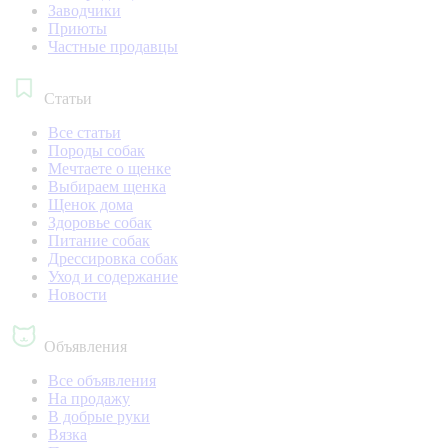
Заводчики
Приюты
Частные продавцы
Статьи
Все статьи
Породы собак
Мечтаете о щенке
Выбираем щенка
Щенок дома
Здоровье собак
Питание собак
Дрессировка собак
Уход и содержание
Новости
Объявления
Все объявления
На продажу
В добрые руки
Вязка