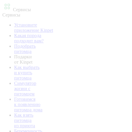
Сервисы
Сервисы
Установите
приложение Kinpet
Какая порода
подходит вам?
Подобрать
питомца
Подарки
от Kinpet
Как выбрать
и купить
питомца
Симулятор
жизни с
питомцем
Готовимся
к появлению
питомца дома
Как взять
питомца
из приюта
Беременность