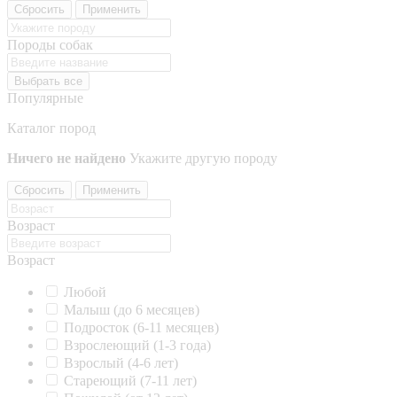
Сбросить
Применить
Породы собак
Выбрать все
Популярные
Каталог пород
Ничего не найдено
Укажите другую породу
Сбросить
Применить
Возраст
Возраст
Любой
Малыш (до 6 месяцев)
Подросток (6-11 месяцев)
Взрослеющий (1-3 года)
Взрослый (4-6 лет)
Стареющий (7-11 лет)