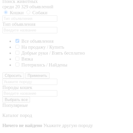
Поиск животных
среди 20 329 объявлений
Кошки
Собаки
Тип объявления
Все объявления
На продажу / Купить
Добрые руки / Взять бесплатно
Вязка
Потерялись / Найдены
Сбросить
Применить
Породы кошек
Выбрать все
Популярные
Каталог пород
Ничего не найдено
Укажите другую породу