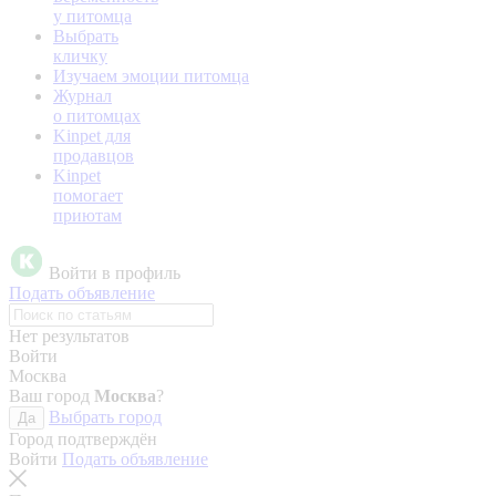
у питомца
Выбрать
кличку
Изучаем эмоции питомца
Журнал
о питомцах
Kinpet для
продавцов
Kinpet
помогает
приютам
Войти в профиль
Подать объявление
Нет результатов
Войти
Москва
Ваш город
Москва
?
Выбрать город
Да
Город подтверждён
Войти
Подать объявление