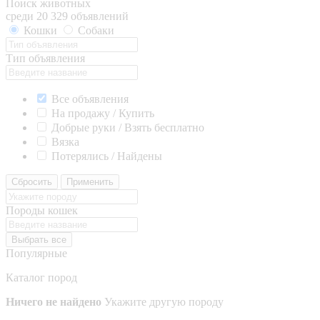
Поиск животных
среди 20 329 объявлений
Кошки
Собаки
Тип объявления
Все объявления
На продажу / Купить
Добрые руки / Взять бесплатно
Вязка
Потерялись / Найдены
Сбросить
Применить
Породы кошек
Выбрать все
Популярные
Каталог пород
Ничего не найдено
Укажите другую породу