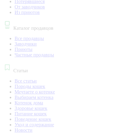
Потерявшиеся
От заводчиков
Из приютов
Каталог продавцов
Все продавцы
Заводчики
Приюты
Частные продавцы
Статьи
Все статьи
Породы кошек
Мечтаете о котенке
Выбираем котенка
Котенок дома
Здоровье кошек
Питание кошек
Поведение кошек
Уход и содержание
Новости