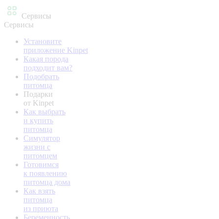
Сервисы
Сервисы
Установите
приложение Kinpet
Какая порода
подходит вам?
Подобрать
питомца
Подарки
от Kinpet
Как выбрать
и купить
питомца
Симулятор
жизни с
питомцем
Готовимся
к появлению
питомца дома
Как взять
питомца
из приюта
Беременность