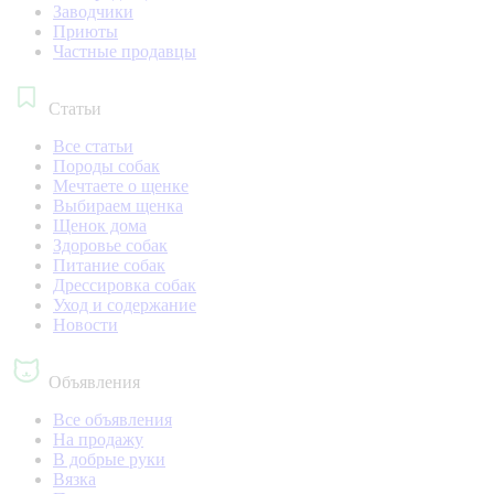
Заводчики
Приюты
Частные продавцы
Статьи
Все статьи
Породы собак
Мечтаете о щенке
Выбираем щенка
Щенок дома
Здоровье собак
Питание собак
Дрессировка собак
Уход и содержание
Новости
Объявления
Все объявления
На продажу
В добрые руки
Вязка