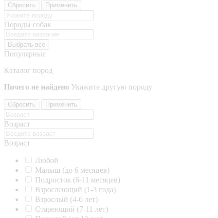
Сбросить
Применить
Породы собак
Выбрать все
Популярные
Каталог пород
Ничего не найдено
Укажите другую породу
Сбросить
Применить
Возраст
Возраст
Любой
Малыш (до 6 месяцев)
Подросток (6-11 месяцев)
Взрослеющий (1-3 года)
Взрослый (4-6 лет)
Стареющий (7-11 лет)