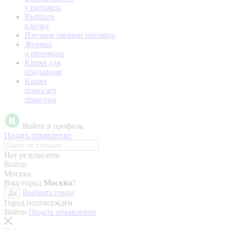
у питомца
Выбрать
кличку
Изучаем эмоции питомца
Журнал
о питомцах
Kinpet для
продавцов
Kinpet
помогает
приютам
Войти в профиль
Подать объявление
Нет результатов
Войти
Москва
Ваш город
Москва
?
Выбрать город
Да
Город подтверждён
Войти
Подать объявление