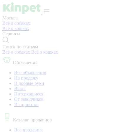
Москва
Всё о собаках
Всё о кошках
Сервисы
Поиск по статьям
Всё о собаках
Всё о кошках
Объявления
Все объявления
На продажу
В добрые руки
Вязка
Потерявшиеся
От заводчиков
Из приютов
Каталог продавцов
Все продавцы