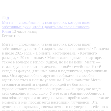
8
Мегги — спокойная и чуткая девочка, которая ищет
заботливые руки, чтобы дарить вам свою нежность
Клин
13 часов назад
Бесплатно
Мегги — спокойная и чуткая девочка, которая ищет
заботливые руки, чтобы дарить вам свою нежность! • Рождена
в июле 2025 года. • Привита, кастрирована. • Крупного
размера, ~ 50 см в холке. • Может жить в доме, в квартире, а
также в вольере с тёплой будкой, но не на цепи. Мегги —
самая крупная и статная девочка в своём семействе. У неё
складная фигура, длинные лапы и подтянутый, гармоничный
вид. Она дружелюбна с другими собаками и способна
адаптироваться к новым условиям. При знакомстве Мегги
стесняется подойти первой, но людей не боится и с
удовольствием гуляет с волонтёрами — на прогулке ведёт
себя спокойно и послушно. У неё есть забавная особенность:
она обожает лужи и никогда не может пройти мимо — в такие
моменты в ней просыпается настоящий лягушонок! Эта
душевная и скромная девочка немного не уверена в себе, но в