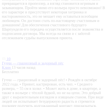
превращается в пропеллер, а взгляд становится игривым и
зазывающим. Пройти мимо его вольера просто невозможно! В
его характере и присутствует некоторая хитринка и
настороженность, это не мешает ему оставаться всеобщим
любимцем. Он достоин стать по-настоящему счастливым и
домашним! Для обеспечения счастливого будущего
Шарпунделя его передача осуществляется после знакомства и
подписания договора. Мы всегда на связи и с заботой
отслеживаем судьбы выпускников приюта.
10
Гуччи — грациозный и задорный пёс
Клин
13 часов назад
Бесплатно
Гуччи — грациозный и задорный пёс! • Рождён в октябре
2022 года. • Привит, кастрирован, есть чип. • Среднего
размера, ~ 55 см в холке. • Может жить в доме, в квартире, а
также в вольере с тёплой будкой, но не на цепи. Это добрый
друг с выразительным взглядом и изящным станом. При виде
людей он испытывает безудержную радость и стремится
поскорее получить долгожданный контакт: приласкаться,