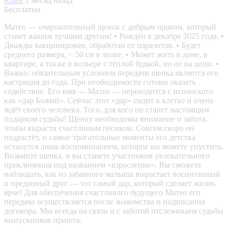
Клин
1 месяц назад
Бесплатно
Матео — очаровательный щенок с добрым нравом, который
станет вашим лучшим другом! • Рождён в декабре 2025 года. •
Дважды вакцинирован, обработан от паразитов. • Будет
среднего размера, ~ 50 см в холке. • Может жить в доме, в
квартире, а также в вольере с тёплой будкой, но не на цепи. •
Важно: обязательным условием передачи щенка является его
кастрация до года. При необходимости готовы оказать
содействие. Его имя — Матео — переводится с испанского
как «дар Божий». Сейчас этот «дар» сидит в клетке и очень
ждёт своего человека. Того, для кого он станет настоящим
подарком судьбы! Щенку необходимы внимание и забота,
чтобы вырасти счастливым пёсиком. Совсем скоро он
подрастёт, и самые трогательные моменты его детства
останутся лишь воспоминанием, которое вы можете упустить.
Возьмите щенка, и вы станете участником увлекательного
приключения под названием «взросление». Вы сможете
наблюдать, как из забавного малыша вырастает воспитанный
и преданный друг — тот самый дар, который сделает жизнь
ярче! Для обеспечения счастливого будущего Матео его
передача осуществляется после знакомства и подписания
договора. Мы всегда на связи и с заботой отслеживаем судьбы
выпускников приюта.