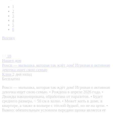
1
2
3
4
5
6
Вперед
10
Нашел дом
Рокси — малышка, которая так ждёт дом! Игривая и активная
девочка ищет свою семью
Клин
2 дня назад
Бесплатно
Рокси — малышка, которая так ждёт дом! Игривая и активная
девочка ищет свою семью. • Рождена в апреле 2026 года. •
Дважды вакцинирована, обработана от паразитов. • Будет
среднего размера, ~ 50 см в холке. • Может жить в доме, в
квартире, а также в вольере с тёплой будкой, но не на цепи. •
Важно: обязательным условием передачи щенка является её