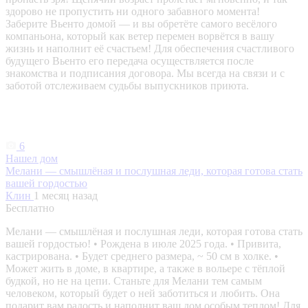
здорово не пропустить ни одного забавного момента!
Заберите Вьенто домой — и вы обретёте самого весёлого
компаньона, который как ветер перемен ворвётся в вашу
жизнь и наполнит её счастьем! Для обеспечения счастливого
будущего Вьенто его передача осуществляется после
знакомства и подписания договора. Мы всегда на связи и с
заботой отслеживаем судьбы выпускников приюта.
6
Нашел дом
Мелани — смышлёная и послушная леди, которая готова стать
вашей гордостью
Клин
1 месяц назад
Бесплатно
Мелани — смышлёная и послушная леди, которая готова стать
вашей гордостью! • Рождена в июле 2025 года. • Привита,
кастрирована. • Будет среднего размера, ~ 50 см в холке. •
Может жить в доме, в квартире, а также в вольере с тёплой
будкой, но не на цепи. Станьте для Мелани тем самым
человеком, который будет о ней заботиться и любить. Она
подарит вам радость и наполнит ваш дом особым теплом! Для