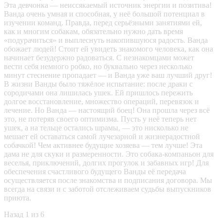
Эта девчонка — неиссякаемый источник энергии и позитива!
Ванда очень умная и способная, у неё большой потенциал в
изучении команд. Правда, перед серьёзными занятиями ей,
как и многим собакам, обязательно нужно дать время
«подурачиться» и выплеснуть накопившуюся радость. Ванда
обожает людей! Стоит ей увидеть знакомого человека, как она
начинает безудержно радоваться. С незнакомцами может
вести себя немного робко, но буквально через несколько
минут стеснение пропадает — и Ванда уже ваш лучший друг!
В жизни Ванды было тяжёлое испытание: после драки с
сородичами она лишилась ушек. Ей пришлось пережить
долгое восстановление, множество операций, перевязок и
лечение. Но Ванда — настоящий боец! Она прошла через всё
это, не потеряв своего оптимизма. Пусть у неё теперь нет
ушек, а на тельце остались шрамы, — это нисколько не
мешает ей оставаться самой лучезарной и жизнерадостной
собачкой! Чем активнее будущие хозяева — тем лучше! Эта
дама не для скуки и размеренности. Это собака-компаньон для
веселья, приключений, долгих прогулок и забавных игр! Для
обеспечения счастливого будущего Ванды её передача
осуществляется после знакомства и подписания договора. Мы
всегда на связи и с заботой отслеживаем судьбы выпускников
приюта.
Назад
1 из 6