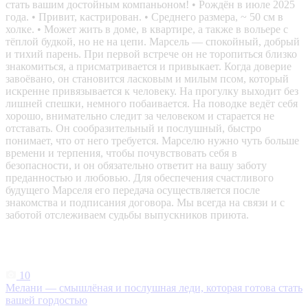
стать вашим достойным компаньоном! • Рождён в июле 2025
года. • Привит, кастрирован. • Среднего размера, ~ 50 см в
холке. • Может жить в доме, в квартире, а также в вольере с
тёплой будкой, но не на цепи. Марсель — спокойный, добрый
и тихий парень. При первой встрече он не торопиться близко
знакомиться, а присматривается и привыкает. Когда доверие
завоёвано, он становится ласковым и милым псом, который
искренне привязывается к человеку. На прогулку выходит без
лишней спешки, немного побаивается. На поводке ведёт себя
хорошо, внимательно следит за человеком и старается не
отставать. Он сообразительный и послушный, быстро
понимает, что от него требуется. Марселю нужно чуть больше
времени и терпения, чтобы почувствовать себя в
безопасности, и он обязательно ответит на вашу заботу
преданностью и любовью. Для обеспечения счастливого
будущего Марселя его передача осуществляется после
знакомства и подписания договора. Мы всегда на связи и с
заботой отслеживаем судьбы выпускников приюта.
10
Мелани — смышлёная и послушная леди, которая готова стать
вашей гордостью