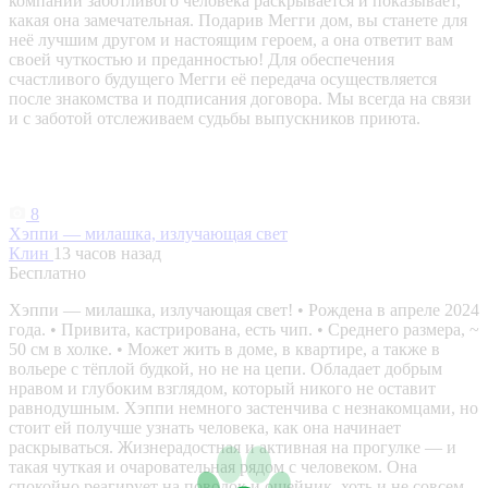
компании заботливого человека раскрывается и показывает,
какая она замечательная. Подарив Мегги дом, вы станете для
неё лучшим другом и настоящим героем, а она ответит вам
своей чуткостью и преданностью! Для обеспечения
счастливого будущего Мегги её передача осуществляется
после знакомства и подписания договора. Мы всегда на связи
и с заботой отслеживаем судьбы выпускников приюта.
8
Хэппи — милашка, излучающая свет
Клин
13 часов назад
Бесплатно
Хэппи — милашка, излучающая свет! • Рождена в апреле 2024
года. • Привита, кастрирована, есть чип. • Среднего размера, ~
50 см в холке. • Может жить в доме, в квартире, а также в
вольере с тёплой будкой, но не на цепи. Обладает добрым
нравом и глубоким взглядом, который никого не оставит
равнодушным. Хэппи немного застенчива с незнакомцами, но
стоит ей получше узнать человека, как она начинает
раскрываться. Жизнерадостная и активная на прогулке — и
такая чуткая и очаровательная рядом с человеком. Она
спокойно реагирует на поводок и ошейник, хоть и не совсем