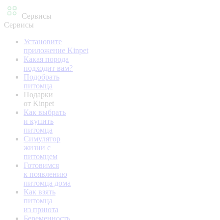
Сервисы
Сервисы
Установите
приложение Kinpet
Какая порода
подходит вам?
Подобрать
питомца
Подарки
от Kinpet
Как выбрать
и купить
питомца
Симулятор
жизни с
питомцем
Готовимся
к появлению
питомца дома
Как взять
питомца
из приюта
Беременность