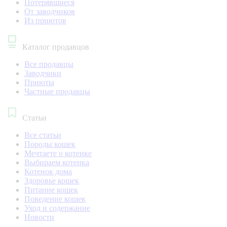
Потерявшиеся
От заводчиков
Из приютов
Каталог продавцов
Все продавцы
Заводчики
Приюты
Частные продавцы
Статьи
Все статьи
Породы кошек
Мечтаете о котенке
Выбираем котенка
Котенок дома
Здоровье кошек
Питание кошек
Поведение кошек
Уход и содержание
Новости