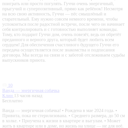
поиграть или просто погулять. Гуччи очень энергичный,
прыгучий и суперпозитивный, прямо как ребёнок! Несмотря
на всю свою активность, Гуччи — пёс смышлёный и
старательный. Ему нужно совсем немного времени, чтобы
успокоиться после радостной встречи, после чего он начинает
себя контролировать и с готовностью выполняет команды.
Тому, кто подарит Гуччи дом, очень повезёт, ведь он обретёт
преданного и верного друга, который будет любить всем
сердцем! Для обеспечения счастливого будущего Гуччи его
передача осуществляется после знакомства и подписания
договора. Мы всегда на связи и с заботой отслеживаем судьбы
выпускников приюта.
10
Ванда — энергичная собачка
Клин
13 часов назад
Бесплатно
Ванда — энергичная собачка! • Рождена в мае 2024 года. •
Привита, пока не стерилизована. • Среднего размера, до 50 см
в холке. • Приучена к жизни в квартире и выгулам. • Может
жить в квартире или в доме, но жизнь на улице — не для неё.