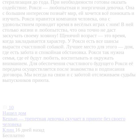
стерилизация до года. При необходимости готовы оказать
содействие. Рокси — любопытная и энергичная девочка. Она
с большим интересом познаёт мир, ей хочется всё понюхать и
изучить. Рокси нравится компания человека, она с
удовольствием проводит время в весёлых играх с ним! В ней
столько жизни и любопытства, что она точно не даст
заскучать своему хозяину! Щенячий возраст — это время,
когда закладывается характер. У Рокси есть все шансы
вырасти счастливой собакой. Лучшее место для этого — дом,
где есть забота и спокойная обстановка. Рокси так нужна
семья, где её будут любить, воспитывать и окружать
вниманием. Для обеспечения счастливого будущего Рокси её
передача осуществляется после знакомства и подписания
договора. Мы всегда на связи и с заботой отслеживаем судьбы
выпускников приюта.
10
Нашел дом
Кешью — трепетная девочка скучает в приюте без своего
человека
Клин
16 дней назад
Бесплатно