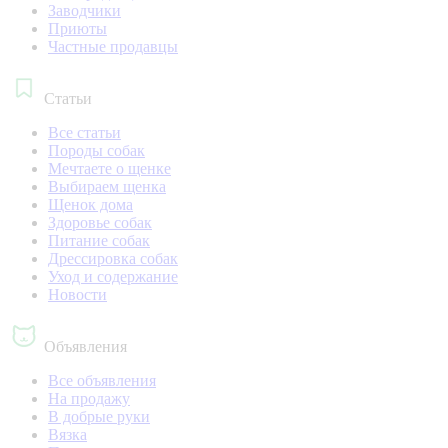
Заводчики
Приюты
Частные продавцы
Статьи
Все статьи
Породы собак
Мечтаете о щенке
Выбираем щенка
Щенок дома
Здоровье собак
Питание собак
Дрессировка собак
Уход и содержание
Новости
Объявления
Все объявления
На продажу
В добрые руки
Вязка