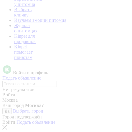
у питомца
Выбрать
кличку
Изучаем эмоции питомца
Журнал
о питомцах
Kinpet для
продавцов
Kinpet
помогает
приютам
Войти в профиль
Подать объявление
Нет результатов
Войти
Москва
Ваш город
Москва
?
Выбрать город
Да
Город подтверждён
Войти
Подать объявление