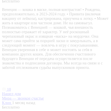
Бесплатно
Венеция — кошка в маске, полная контрастов! • Рождена,
предположительно, в 2023-2024 году. • Привита (включая
вакцину от лейкоза), кастрирована, приучена к лотку. • Может
жить в квартире или частном доме. Не на самовыгул.
Познакомьтесь с Венецией — кошкой, чья внешность
полностью отражает её характер. У неё роскошный
черепаховый окрас и изящная «маска» на мордочке. Она
может сама прийти за порцией ласки и замурлыкать, а в
следующий момент — вовлечь в игру с покусываниями.
Венеция уверенная в себе и может постоять за себя в
компании других кошек. Для обеспечения счастливого
будущего Венеции её передача осуществляется после
знакомства и подписания договора. Мы всегда на связи и с
заботой отслеживаем судьбы выпускников приюта.
10
Нашел дом
Мира — звонкое счастье
Клин
1 месяц назад
Бесплатно