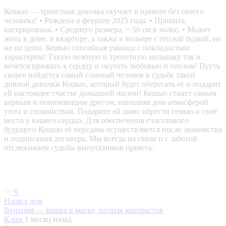
Кешью — трепетная девочка скучает в приюте без своего
человека! • Рождена в феврале 2025 года. • Привита,
кастрирована. • Среднего размера, ~ 50 см в холке. • Может
жить в доме, в квартире, а также в вольере с тёплой будкой, но
не на цепи. Кешью способная умница с покладистым
характером! Такую нежную и трепетную малышку так и
хочется прижать к сердцу и окутать любовью и теплом! Пусть
скорее найдётся самый главный человек в судьбе такой
дивной девочки Кешью, который будет оберегать её и подарит
ей настоящее счастье домашней жизни! Кешью станет самым
верным и понимающим другом, наполняя дом атмосферой
уюта и спокойствия. Подарите ей шанс обрести семью и своё
место у вашего сердца. Для обеспечения счастливого
будущего Кешью её передача осуществляется после знакомства
и подписания договора. Мы всегда на связи и с заботой
отслеживаем судьбы выпускников приюта.
9
Нашел дом
Венеция — кошка в маске, полная контрастов
Клин
1 месяц назад