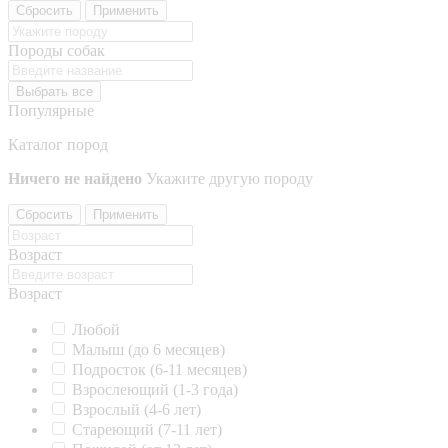
Сбросить
Применить
Породы собак
Выбрать все
Популярные
Каталог пород
Ничего не найдено
Укажите другую породу
Сбросить
Применить
Возраст
Возраст
Любой
Малыш (до 6 месяцев)
Подросток (6-11 месяцев)
Взрослеющий (1-3 года)
Взрослый (4-6 лет)
Стареющий (7-11 лет)