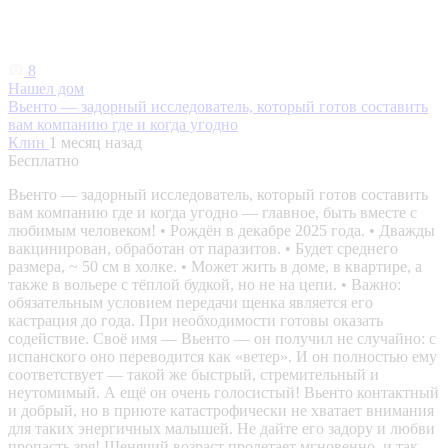
8
Нашел дом
Вьенто — задорный исследователь, который готов составить
вам компанию где и когда угодно
Клин
1 месяц назад
Бесплатно
Вьенто — задорный исследователь, который готов составить
вам компанию где и когда угодно — главное, быть вместе с
любимым человеком! • Рождён в декабре 2025 года. • Дважды
вакцинирован, обработан от паразитов. • Будет среднего
размера, ~ 50 см в холке. • Может жить в доме, в квартире, а
также в вольере с тёплой будкой, но не на цепи. • Важно:
обязательным условием передачи щенка является его
кастрация до года. При необходимости готовы оказать
содействие. Своё имя — Вьенто — он получил не случайно: с
испанского оно переводится как «ветер». И он полностью ему
соответствует — такой же быстрый, стремительный и
неутомимый. А ещё он очень голосистый! Вьенто контактный
и добрый, но в приюте катастрофически не хватает внимания
для таких энергичных малышей. Не дайте его задору и любви
пропасть зря! Щенячий возраст пролетает мгновенно, и так