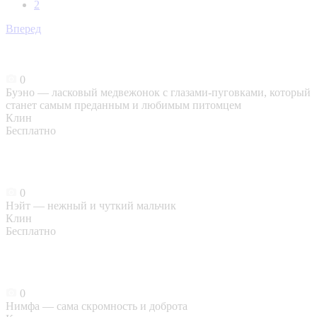
2
Вперед
0
Буэно — ласковый медвежонок с глазами-пуговками, который
станет самым преданным и любимым питомцем
Клин
Бесплатно
0
Нэйт — нежный и чуткий мальчик
Клин
Бесплатно
0
Нимфа — сама скромность и доброта