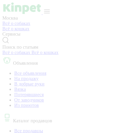
Москва
Всё о собаках
Всё о кошках
Сервисы
Поиск по статьям
Всё о собаках
Всё о кошках
Объявления
Все объявления
На продажу
В добрые руки
Вязка
Потерявшиеся
От заводчиков
Из приютов
Каталог продавцов
Все продавцы