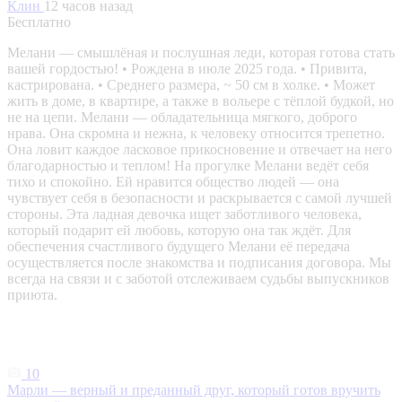
Клин
12 часов назад
Бесплатно
Мелани — смышлёная и послушная леди, которая готова стать
вашей гордостью! • Рождена в июле 2025 года. • Привита,
кастрирована. • Среднего размера, ~ 50 см в холке. • Может
жить в доме, в квартире, а также в вольере с тёплой будкой, но
не на цепи. Мелани — обладательница мягкого, доброго
нрава. Она скромна и нежна, к человеку относится трепетно.
Она ловит каждое ласковое прикосновение и отвечает на него
благодарностью и теплом! На прогулке Мелани ведёт себя
тихо и спокойно. Ей нравится общество людей — она
чувствует себя в безопасности и раскрывается с самой лучшей
стороны. Эта ладная девочка ищет заботливого человека,
который подарит ей любовь, которую она так ждёт. Для
обеспечения счастливого будущего Мелани её передача
осуществляется после знакомства и подписания договора. Мы
всегда на связи и с заботой отслеживаем судьбы выпускников
приюта.
10
Марли — верный и преданный друг, который готов вручить