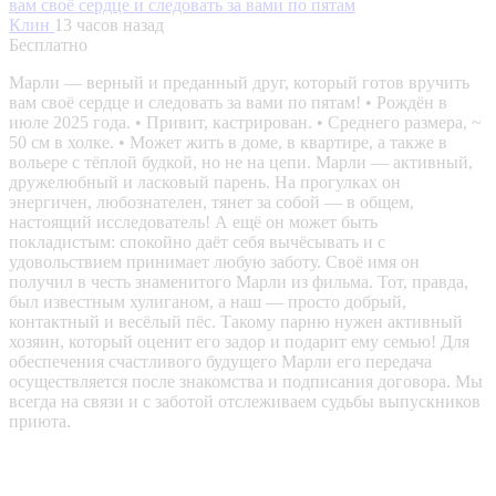
вам своё сердце и следовать за вами по пятам
Клин
13 часов назад
Бесплатно
Марли — верный и преданный друг, который готов вручить
вам своё сердце и следовать за вами по пятам! • Рождён в
июле 2025 года. • Привит, кастрирован. • Среднего размера, ~
50 см в холке. • Может жить в доме, в квартире, а также в
вольере с тёплой будкой, но не на цепи. Марли — активный,
дружелюбный и ласковый парень. На прогулках он
энергичен, любознателен, тянет за собой — в общем,
настоящий исследователь! А ещё он может быть
покладистым: спокойно даёт себя вычёсывать и с
удовольствием принимает любую заботу. Своё имя он
получил в честь знаменитого Марли из фильма. Тот, правда,
был известным хулиганом, а наш — просто добрый,
контактный и весёлый пёс. Такому парню нужен активный
хозяин, который оценит его задор и подарит ему семью! Для
обеспечения счастливого будущего Марли его передача
осуществляется после знакомства и подписания договора. Мы
всегда на связи и с заботой отслеживаем судьбы выпускников
приюта.