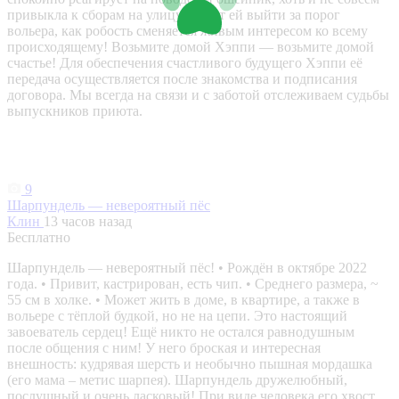
привыкла к сборам на улицу. Стоит ей выйти за порог
вольера, как робость сменяется живым интересом ко всему
происходящему! Возьмите домой Хэппи — возьмите домой
счастье! Для обеспечения счастливого будущего Хэппи её
передача осуществляется после знакомства и подписания
договора. Мы всегда на связи и с заботой отслеживаем судьбы
выпускников приюта.
9
Шарпундель — невероятный пёс
Клин
13 часов назад
Бесплатно
Шарпундель — невероятный пёс! • Рождён в октябре 2022
года. • Привит, кастрирован, есть чип. • Среднего размера, ~
55 см в холке. • Может жить в доме, в квартире, а также в
вольере с тёплой будкой, но не на цепи. Это настоящий
завоеватель сердец! Ещё никто не остался равнодушным
после общения с ним! У него броская и интересная
внешность: кудрявая шерсть и необычно пышная мордашка
(его мама – метис шарпея). Шарпундель дружелюбный,
послушный и очень ласковый! При виде человека его хвост