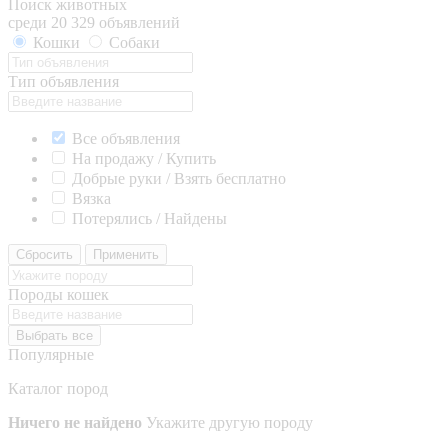
Поиск животных
среди 20 329 объявлений
Кошки
Собаки
Тип объявления
Все объявления
На продажу / Купить
Добрые руки / Взять бесплатно
Вязка
Потерялись / Найдены
Сбросить
Применить
Породы кошек
Выбрать все
Популярные
Каталог пород
Ничего не найдено
Укажите другую породу