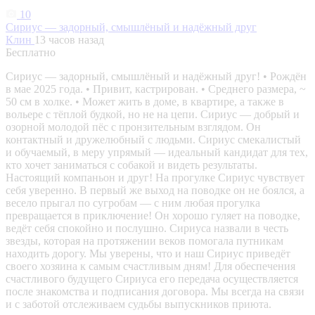
10
Сириус — задорный, смышлёный и надёжный друг
Клин
13 часов назад
Бесплатно
Сириус — задорный, смышлёный и надёжный друг! • Рождён
в мае 2025 года. • Привит, кастрирован. • Среднего размера, ~
50 см в холке. • Может жить в доме, в квартире, а также в
вольере с тёплой будкой, но не на цепи. Сириус — добрый и
озорной молодой пёс с пронзительным взглядом. Он
контактный и дружелюбный с людьми. Сириус смекалистый
и обучаемый, в меру упрямый — идеальный кандидат для тех,
кто хочет заниматься с собакой и видеть результаты.
Настоящий компаньон и друг! На прогулке Сириус чувствует
себя уверенно. В первый же выход на поводке он не боялся, а
весело прыгал по сугробам — с ним любая прогулка
превращается в приключение! Он хорошо гуляет на поводке,
ведёт себя спокойно и послушно. Сириуса назвали в честь
звезды, которая на протяжении веков помогала путникам
находить дорогу. Мы уверены, что и наш Сириус приведёт
своего хозяина к самым счастливым дням! Для обеспечения
счастливого будущего Сириуса его передача осуществляется
после знакомства и подписания договора. Мы всегда на связи
и с заботой отслеживаем судьбы выпускников приюта.