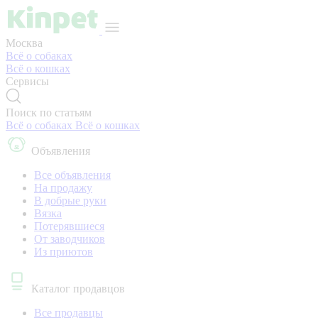
Москва
Всё о собаках
Всё о кошках
Сервисы
Поиск по статьям
Всё о собаках
Всё о кошках
Объявления
Все объявления
На продажу
В добрые руки
Вязка
Потерявшиеся
От заводчиков
Из приютов
Каталог продавцов
Все продавцы