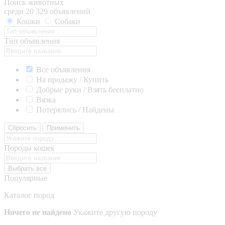
Поиск животных
среди 20 329 объявлений
Кошки
Собаки
Тип объявления
Все объявления
На продажу / Купить
Добрые руки / Взять бесплатно
Вязка
Потерялись / Найдены
Сбросить
Применить
Породы кошек
Выбрать все
Популярные
Каталог пород
Ничего не найдено
Укажите другую породу