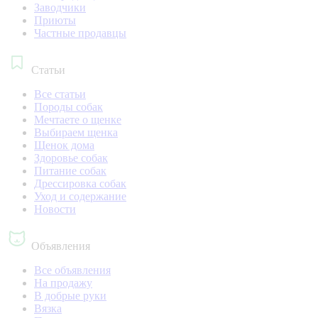
Заводчики
Приюты
Частные продавцы
Статьи
Все статьи
Породы собак
Мечтаете о щенке
Выбираем щенка
Щенок дома
Здоровье собак
Питание собак
Дрессировка собак
Уход и содержание
Новости
Объявления
Все объявления
На продажу
В добрые руки
Вязка