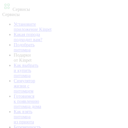
Сервисы
Сервисы
Установите
приложение Kinpet
Какая порода
подходит вам?
Подобрать
питомца
Подарки
от Kinpet
Как выбрать
и купить
питомца
Симулятор
жизни с
питомцем
Готовимся
к появлению
питомца дома
Как взять
питомца
из приюта
Беременность