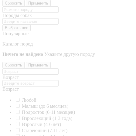
Сбросить
Применить
Породы собак
Выбрать все
Популярные
Каталог пород
Ничего не найдено
Укажите другую породу
Сбросить
Применить
Возраст
Возраст
Любой
Малыш (до 6 месяцев)
Подросток (6-11 месяцев)
Взрослеющий (1-3 года)
Взрослый (4-6 лет)
Стареющий (7-11 лет)