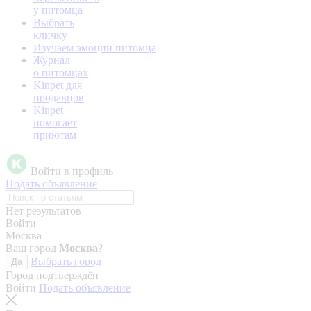
у питомца
Выбрать
кличку
Изучаем эмоции питомца
Журнал
о питомцах
Kinpet для
продавцов
Kinpet
помогает
приютам
Войти в профиль
Подать объявление
Нет результатов
Войти
Москва
Ваш город
Москва
?
Выбрать город
Да
Город подтверждён
Войти
Подать объявление