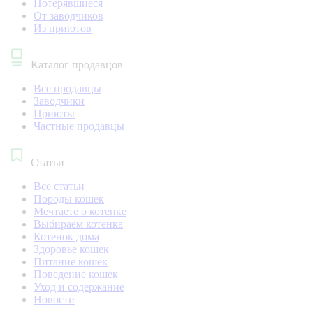
Потерявшиеся
От заводчиков
Из приютов
Каталог продавцов
Все продавцы
Заводчики
Приюты
Частные продавцы
Статьи
Все статьи
Породы кошек
Мечтаете о котенке
Выбираем котенка
Котенок дома
Здоровье кошек
Питание кошек
Поведение кошек
Уход и содержание
Новости