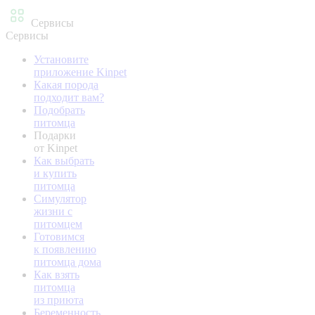
Сервисы
Сервисы
Установите
приложение Kinpet
Какая порода
подходит вам?
Подобрать
питомца
Подарки
от Kinpet
Как выбрать
и купить
питомца
Симулятор
жизни с
питомцем
Готовимся
к появлению
питомца дома
Как взять
питомца
из приюта
Беременность