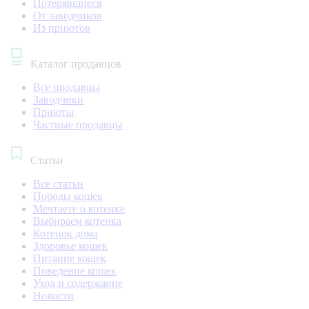
Потерявшиеся
От заводчиков
Из приютов
Каталог продавцов
Все продавцы
Заводчики
Приюты
Частные продавцы
Статьи
Все статьи
Породы кошек
Мечтаете о котенке
Выбираем котенка
Котенок дома
Здоровье кошек
Питание кошек
Поведение кошек
Уход и содержание
Новости