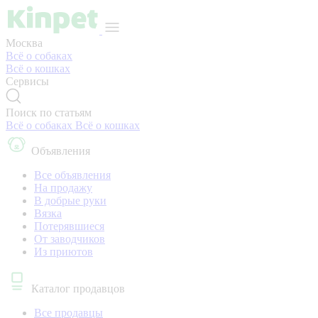
Москва
Всё о собаках
Всё о кошках
Сервисы
Поиск по статьям
Всё о собаках
Всё о кошках
Объявления
Все объявления
На продажу
В добрые руки
Вязка
Потерявшиеся
От заводчиков
Из приютов
Каталог продавцов
Все продавцы