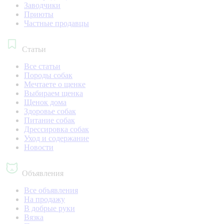
Заводчики
Приюты
Частные продавцы
Статьи
Все статьи
Породы собак
Мечтаете о щенке
Выбираем щенка
Щенок дома
Здоровье собак
Питание собак
Дрессировка собак
Уход и содержание
Новости
Объявления
Все объявления
На продажу
В добрые руки
Вязка