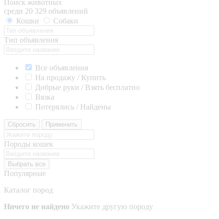
Поиск животных
среди 20 329 объявлений
Кошки
Собаки
Тип объявления
Все объявления
На продажу / Купить
Добрые руки / Взять бесплатно
Вязка
Потерялись / Найдены
Сбросить
Применить
Породы кошек
Выбрать все
Популярные
Каталог пород
Ничего не найдено
Укажите другую породу