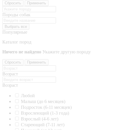
Сбросить
Применить
Породы собак
Выбрать все
Популярные
Каталог пород
Ничего не найдено
Укажите другую породу
Сбросить
Применить
Возраст
Возраст
Любой
Малыш (до 6 месяцев)
Подросток (6-11 месяцев)
Взрослеющий (1-3 года)
Взрослый (4-6 лет)
Стареющий (7-11 лет)