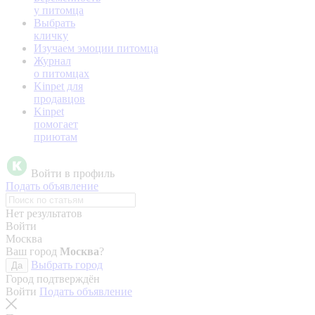
у питомца
Выбрать
кличку
Изучаем эмоции питомца
Журнал
о питомцах
Kinpet для
продавцов
Kinpet
помогает
приютам
Войти в профиль
Подать объявление
Нет результатов
Войти
Москва
Ваш город
Москва
?
Выбрать город
Да
Город подтверждён
Войти
Подать объявление