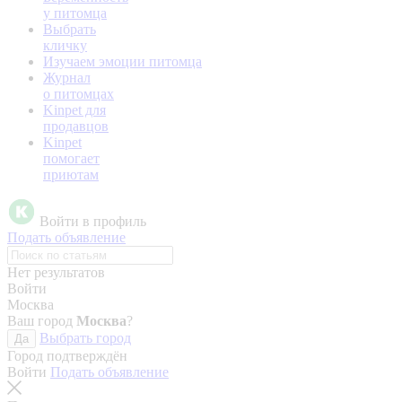
у питомца
Выбрать
кличку
Изучаем эмоции питомца
Журнал
о питомцах
Kinpet для
продавцов
Kinpet
помогает
приютам
Войти в профиль
Подать объявление
Нет результатов
Войти
Москва
Ваш город
Москва
?
Выбрать город
Да
Город подтверждён
Войти
Подать объявление