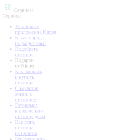
Сервисы
Сервисы
Установите
приложение Kinpet
Какая порода
подходит вам?
Подобрать
питомца
Подарки
от Kinpet
Как выбрать
и купить
питомца
Симулятор
жизни с
питомцем
Готовимся
к появлению
питомца дома
Как взять
питомца
из приюта
Беременность