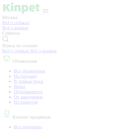
Москва
Всё о собаках
Всё о кошках
Сервисы
Поиск по статьям
Всё о собаках
Всё о кошках
Объявления
Все объявления
На продажу
В добрые руки
Вязка
Потерявшиеся
От заводчиков
Из приютов
Каталог продавцов
Все продавцы