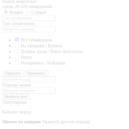
Поиск животных
среди 20 329 объявлений
Кошки
Собаки
Тип объявления
Все объявления
На продажу / Купить
Добрые руки / Взять бесплатно
Вязка
Потерялись / Найдены
Сбросить
Применить
Породы кошек
Выбрать все
Популярные
Каталог пород
Ничего не найдено
Укажите другую породу