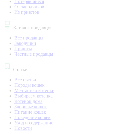
Потерявшиеся
От заводчиков
Из приютов
Каталог продавцов
Все продавцы
Заводчики
Приюты
Частные продавцы
Статьи
Все статьи
Породы кошек
Мечтаете о котенке
Выбираем котенка
Котенок дома
Здоровье кошек
Питание кошек
Поведение кошек
Уход и содержание
Новости