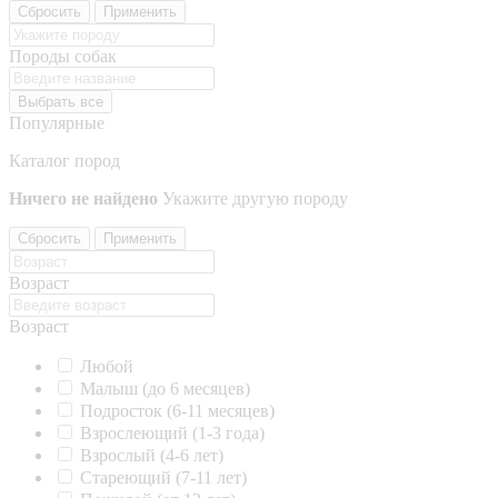
Сбросить
Применить
Породы собак
Выбрать все
Популярные
Каталог пород
Ничего не найдено
Укажите другую породу
Сбросить
Применить
Возраст
Возраст
Любой
Малыш (до 6 месяцев)
Подросток (6-11 месяцев)
Взрослеющий (1-3 года)
Взрослый (4-6 лет)
Стареющий (7-11 лет)