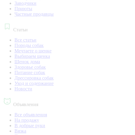
Заводчики
Приюты
Частные продавцы
Статьи
Все статьи
Породы собак
Мечтаете о щенке
Выбираем щенка
Щенок дома
Здоровье собак
Питание собак
Дрессировка собак
Уход и содержание
Новости
Объявления
Все объявления
На продажу
В добрые руки
Вязка