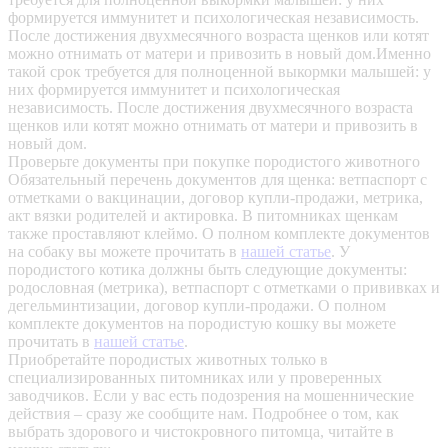
формируется иммунитет и психологическая независимость.
После достижения двухмесячного возраста щенков или котят
можно отнимать от матери и привозить в новый дом.Именно
такой срок требуется для полноценной выкормки малышей: у
них формируется иммунитет и психологическая
независимость. После достижения двухмесячного возраста
щенков или котят можно отнимать от матери и привозить в
новый дом.
Проверьте документы при покупке породистого животного
Обязательный перечень документов для щенка: ветпаспорт с
отметками о вакцинации, договор купли-продажи, метрика,
акт вязки родителей и актировка. В питомниках щенкам
также проставляют клеймо. О полном комплекте документов
на собаку вы можете прочитать в
нашей статье
.
У
породистого котика должны быть следующие документы:
родословная (метрика), ветпаспорт с отметками о прививках и
дегельминтизации, договор купли-продажи. О полном
комплекте документов на породистую кошку вы можете
прочитать в
нашей статье
.
Приобретайте породистых животных только в
специализированных питомниках или у проверенных
заводчиков. Если у вас есть подозрения на мошеннические
действия – сразу же сообщите нам.
Подробнее о том, как
выбрать здорового и чистокровного питомца, читайте в