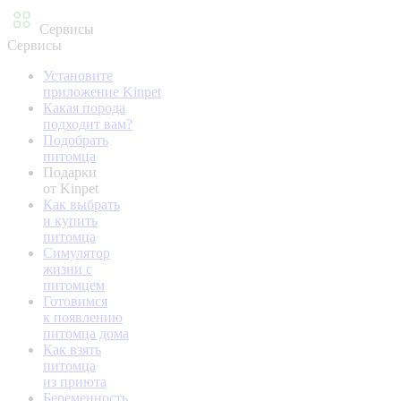
Сервисы
Сервисы
Установите
приложение Kinpet
Какая порода
подходит вам?
Подобрать
питомца
Подарки
от Kinpet
Как выбрать
и купить
питомца
Симулятор
жизни с
питомцем
Готовимся
к появлению
питомца дома
Как взять
питомца
из приюта
Беременность