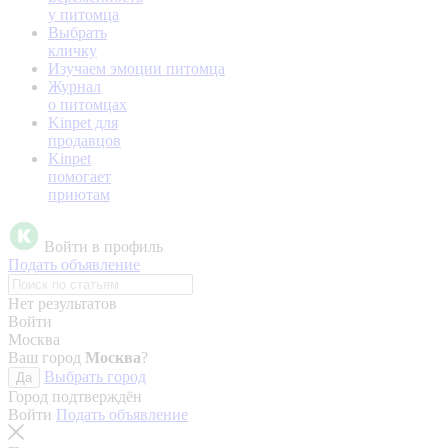
у питомца
Выбрать
кличку
Изучаем эмоции питомца
Журнал
о питомцах
Kinpet для
продавцов
Kinpet
помогает
приютам
Войти в профиль
Подать объявление
Нет результатов
Войти
Москва
Ваш город
Москва
?
Выбрать город
Да
Город подтверждён
Войти
Подать объявление