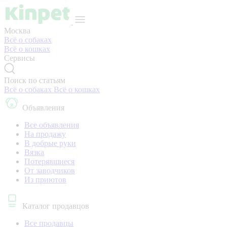
Москва
Всё о собаках
Всё о кошках
Сервисы
Поиск по статьям
Всё о собаках
Всё о кошках
Объявления
Все объявления
На продажу
В добрые руки
Вязка
Потерявшиеся
От заводчиков
Из приютов
Каталог продавцов
Все продавцы