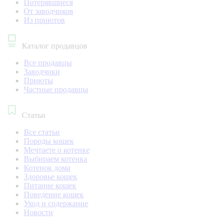
Потерявшиеся
От заводчиков
Из приютов
Каталог продавцов
Все продавцы
Заводчики
Приюты
Частные продавцы
Статьи
Все статьи
Породы кошек
Мечтаете о котенке
Выбираем котенка
Котенок дома
Здоровье кошек
Питание кошек
Поведение кошек
Уход и содержание
Новости