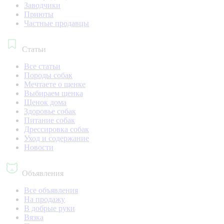
Заводчики
Приюты
Частные продавцы
Статьи
Все статьи
Породы собак
Мечтаете о щенке
Выбираем щенка
Щенок дома
Здоровье собак
Питание собак
Дрессировка собак
Уход и содержание
Новости
Объявления
Все объявления
На продажу
В добрые руки
Вязка