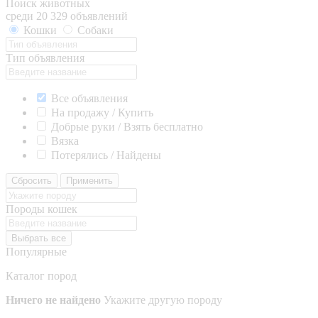
Поиск животных
среди 20 329 объявлений
Кошки
Собаки
Тип объявления
Все объявления
На продажу / Купить
Добрые руки / Взять бесплатно
Вязка
Потерялись / Найдены
Сбросить
Применить
Породы кошек
Выбрать все
Популярные
Каталог пород
Ничего не найдено
Укажите другую породу