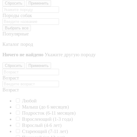
Сбросить
Применить
Породы собак
Выбрать все
Популярные
Каталог пород
Ничего не найдено
Укажите другую породу
Сбросить
Применить
Возраст
Возраст
Любой
Малыш (до 6 месяцев)
Подросток (6-11 месяцев)
Взрослеющий (1-3 года)
Взрослый (4-6 лет)
Стареющий (7-11 лет)