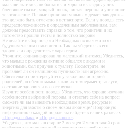
малыши активны, любопытны и хорошо выглядят: у них
блестящие глазки, мокрый носик, чистая шерстка и упитанное
телосложение. Первые прививки малышам делает заводчик –
это должно быть отмечено в ветпаспорте. Если у породы есть
предрасположенность к определенным заболеваниям, вам
должны предоставить справки о том, что родители и их
потомство прошли тесты и полностью здоровы.
Не делайте выбор по фото
Необходимо познакомиться с
будущим членом семьи лично. Так вы убедитесь в его
здоровье и определитесь с характером.
Уточните, социализирован ли маленький питомец
Убедитесь,
что малыш с рождения активно общался с людьми и
животными, был приучен к туалету. Посмотрите, не
проявляет ли он излишнюю пугливость или агрессию.
Обязательно поинтересуйтесь у заводчика историей
родителей, особенно мамы: каков их темперамент, заслуги,
состояние здоровья и возраст вязки.
Изучите особенности породы
Убедитесь, что хорошо изучили
особенности выбранной породы, и ответьте себе на вопрос:
сможете ли вы выделить необходимое время, ресурсы и
энергию для заботы о своем новом любимце? Подробную
информацию о каждой породе вы найдете в наших разделах
«Породы собак»
и
«Породы кошек»
.
Убедитесь, что малыш старше 2 месяцев
Именно такой срок
требуется для полноценной выкормки малышей: у них