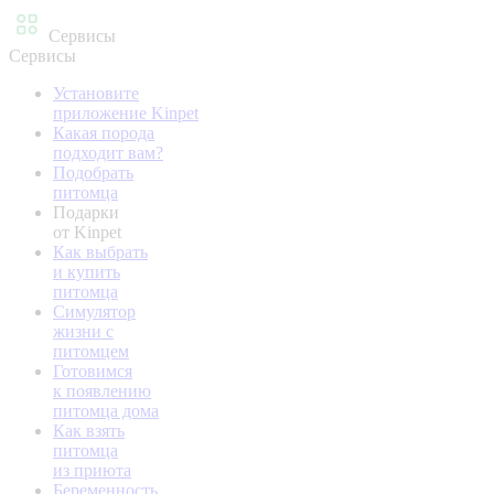
Сервисы
Сервисы
Установите
приложение Kinpet
Какая порода
подходит вам?
Подобрать
питомца
Подарки
от Kinpet
Как выбрать
и купить
питомца
Симулятор
жизни с
питомцем
Готовимся
к появлению
питомца дома
Как взять
питомца
из приюта
Беременность