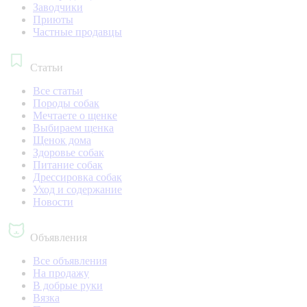
Заводчики
Приюты
Частные продавцы
Статьи
Все статьи
Породы собак
Мечтаете о щенке
Выбираем щенка
Щенок дома
Здоровье собак
Питание собак
Дрессировка собак
Уход и содержание
Новости
Объявления
Все объявления
На продажу
В добрые руки
Вязка