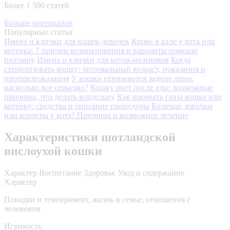
Более 1 500 статей
Больше материалов
Популярные статьи
Имена и клички для кошек-девочек
Кровь в кале у кота или
котенка: 7 причин возникновения и варианты помощи
питомцу
Имена и клички для котов-мальчиков
Когда
стерилизовать кошку: оптимальный возраст, показания и
противопоказания
У кошки отнимаются задние лапы:
насколько все серьезно?
Кошку рвет после еды: возможные
причины, что делать владельцу
Как промыть глаза кошке или
котенку: средства и описание процедуры
Болячки, язвочки
или коросты у кота? Причины и возможное лечение
Характеристики шотландской
вислоухой кошки
Характер
Воспитание
Здоровье
Уход и содержание
Характер
Повадки и темперамент, жизнь в семье, отношения с
человеком
Игривость