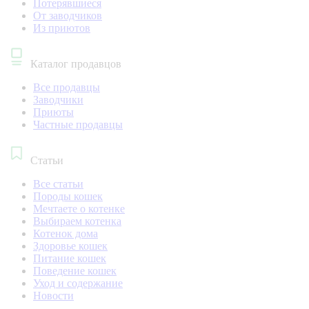
Потерявшиеся
От заводчиков
Из приютов
Каталог продавцов
Все продавцы
Заводчики
Приюты
Частные продавцы
Статьи
Все статьи
Породы кошек
Мечтаете о котенке
Выбираем котенка
Котенок дома
Здоровье кошек
Питание кошек
Поведение кошек
Уход и содержание
Новости