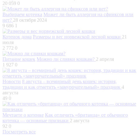
20 059
0
Выбираем котенка
Может ли быть аллергия на сфинксов или
нет?
28 октября 2024
9 686
1
Котенок дома
Размеры и вес норвежской лесной кошки
21
июля
2 772
0
Питание кошек
Можно ли сливки кошкам?
2 апреля
1 927
0
Новости
8 августа – всемирный день кошек: история,
традиции и как отметить «замуррчательный» праздник
4
августа
49
0
Мечтаете о котенке
Как отличить «британца» от обычного
котенка — основные признаки
2 августа
92
0
Посмотреть все