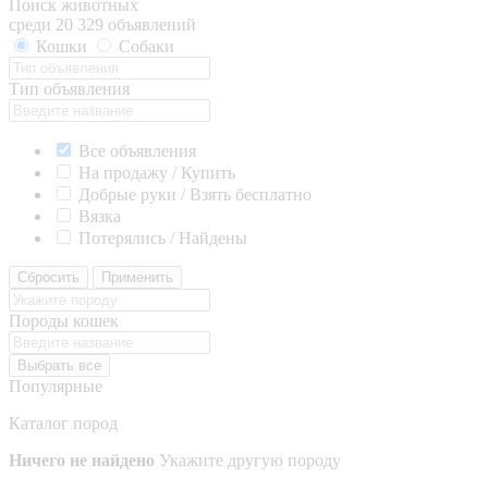
Поиск животных
среди 20 329 объявлений
Кошки
Собаки
Тип объявления
Все объявления
На продажу / Купить
Добрые руки / Взять бесплатно
Вязка
Потерялись / Найдены
Сбросить
Применить
Породы кошек
Выбрать все
Популярные
Каталог пород
Ничего не найдено
Укажите другую породу