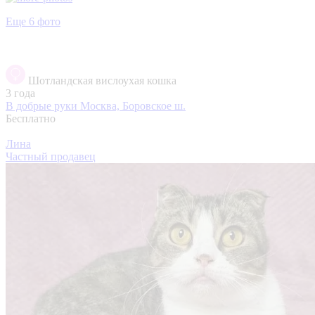
Еще 6 фото
Шотландская вислоухая кошка
3 года
В добрые руки
Москва, Боровское ш.
Бесплатно
Лина
Частный продавец