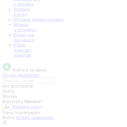
у питомца
Выбрать
кличку
Изучаем эмоции питомца
Журнал
о питомцах
Kinpet для
продавцов
Kinpet
помогает
приютам
Войти в профиль
Подать объявление
Нет результатов
Войти
Москва
Ваш город
Москва
?
Выбрать город
Да
Город подтверждён
Войти
Подать объявление