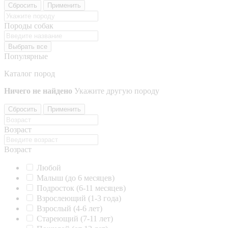
Сбросить
Применить
Породы собак
Выбрать все
Популярные
Каталог пород
Ничего не найдено
Укажите другую породу
Сбросить
Применить
Возраст
Возраст
Любой
Малыш (до 6 месяцев)
Подросток (6-11 месяцев)
Взрослеющий (1-3 года)
Взрослый (4-6 лет)
Стареющий (7-11 лет)