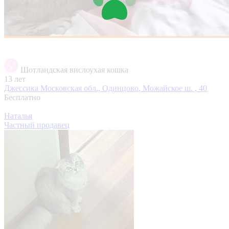
Шотландская вислоухая кошка
13 лет
Джессика
Московская обл., Одинцово, Можайское ш. , 40
Бесплатно
Наталья
Частный продавец