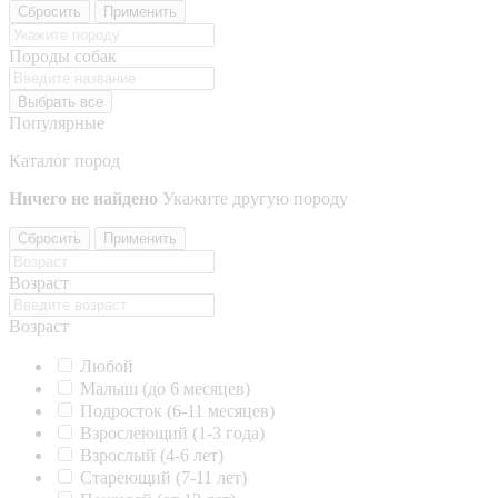
Сбросить
Применить
Породы собак
Выбрать все
Популярные
Каталог пород
Ничего не найдено
Укажите другую породу
Сбросить
Применить
Возраст
Возраст
Любой
Малыш (до 6 месяцев)
Подросток (6-11 месяцев)
Взрослеющий (1-3 года)
Взрослый (4-6 лет)
Стареющий (7-11 лет)