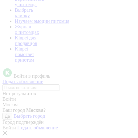
у питомца
Выбрать
кличку
Изучаем эмоции питомца
Журнал
о питомцах
Kinpet для
продавцов
Kinpet
помогает
приютам
Войти в профиль
Подать объявление
Нет результатов
Войти
Москва
Ваш город
Москва
?
Выбрать город
Да
Город подтверждён
Войти
Подать объявление