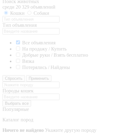
Поиск животных
среди 20 329 объявлений
Кошки
Собаки
Тип объявления
Все объявления
На продажу / Купить
Добрые руки / Взять бесплатно
Вязка
Потерялись / Найдены
Сбросить
Применить
Породы кошек
Выбрать все
Популярные
Каталог пород
Ничего не найдено
Укажите другую породу