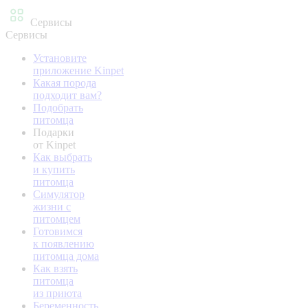
Сервисы
Сервисы
Установите
приложение Kinpet
Какая порода
подходит вам?
Подобрать
питомца
Подарки
от Kinpet
Как выбрать
и купить
питомца
Симулятор
жизни с
питомцем
Готовимся
к появлению
питомца дома
Как взять
питомца
из приюта
Беременность