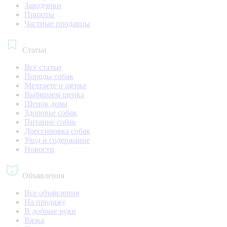
Заводчики
Приюты
Частные продавцы
Статьи
Все статьи
Породы собак
Мечтаете о щенке
Выбираем щенка
Щенок дома
Здоровье собак
Питание собак
Дрессировка собак
Уход и содержание
Новости
Объявления
Все объявления
На продажу
В добрые руки
Вязка