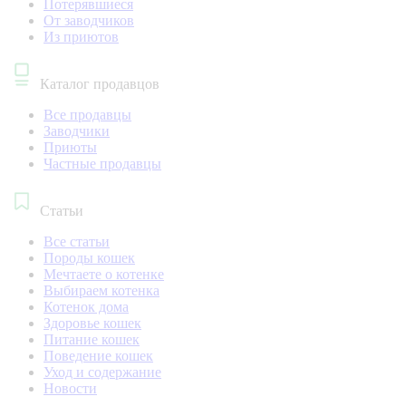
Потерявшиеся
От заводчиков
Из приютов
Каталог продавцов
Все продавцы
Заводчики
Приюты
Частные продавцы
Статьи
Все статьи
Породы кошек
Мечтаете о котенке
Выбираем котенка
Котенок дома
Здоровье кошек
Питание кошек
Поведение кошек
Уход и содержание
Новости