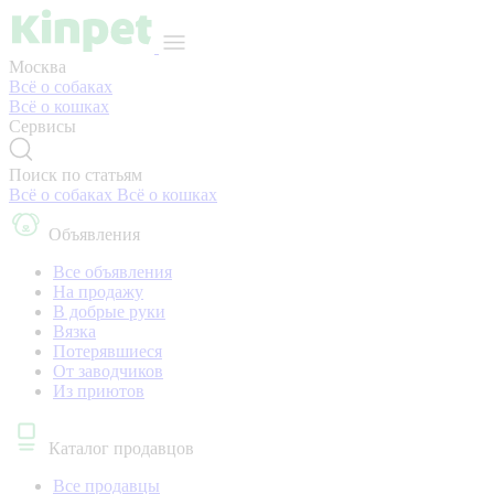
Москва
Всё о собаках
Всё о кошках
Сервисы
Поиск по статьям
Всё о собаках
Всё о кошках
Объявления
Все объявления
На продажу
В добрые руки
Вязка
Потерявшиеся
От заводчиков
Из приютов
Каталог продавцов
Все продавцы