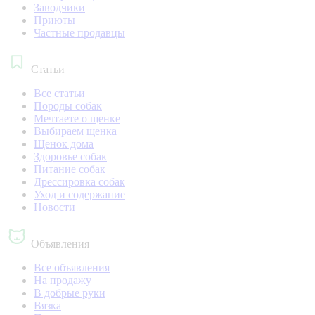
Заводчики
Приюты
Частные продавцы
Статьи
Все статьи
Породы собак
Мечтаете о щенке
Выбираем щенка
Щенок дома
Здоровье собак
Питание собак
Дрессировка собак
Уход и содержание
Новости
Объявления
Все объявления
На продажу
В добрые руки
Вязка