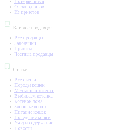
Потерявшиеся
От заводчиков
Из приютов
Каталог продавцов
Все продавцы
Заводчики
Приюты
Частные продавцы
Статьи
Все статьи
Породы кошек
Мечтаете о котенке
Выбираем котенка
Котенок дома
Здоровье кошек
Питание кошек
Поведение кошек
Уход и содержание
Новости