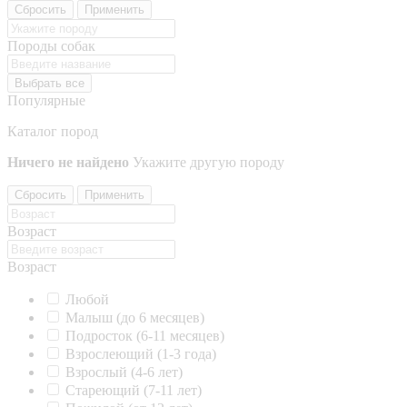
Сбросить
Применить
Породы собак
Выбрать все
Популярные
Каталог пород
Ничего не найдено
Укажите другую породу
Сбросить
Применить
Возраст
Возраст
Любой
Малыш (до 6 месяцев)
Подросток (6-11 месяцев)
Взрослеющий (1-3 года)
Взрослый (4-6 лет)
Стареющий (7-11 лет)