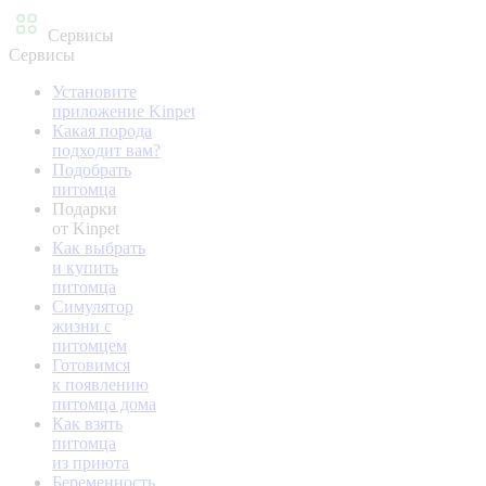
Сервисы
Сервисы
Установите
приложение Kinpet
Какая порода
подходит вам?
Подобрать
питомца
Подарки
от Kinpet
Как выбрать
и купить
питомца
Симулятор
жизни с
питомцем
Готовимся
к появлению
питомца дома
Как взять
питомца
из приюта
Беременность