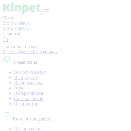
Москва
Всё о собаках
Всё о кошках
Сервисы
Поиск по статьям
Всё о собаках
Всё о кошках
Объявления
Все объявления
На продажу
В добрые руки
Вязка
Потерявшиеся
От заводчиков
Из приютов
Каталог продавцов
Все продавцы