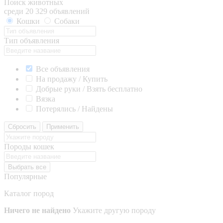
Поиск животных
среди 20 329 объявлений
Кошки
Собаки
Тип объявления
Все объявления
На продажу / Купить
Добрые руки / Взять бесплатно
Вязка
Потерялись / Найдены
Сбросить
Применить
Породы кошек
Выбрать все
Популярные
Каталог пород
Ничего не найдено
Укажите другую породу