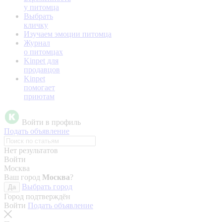
у питомца
Выбрать
кличку
Изучаем эмоции питомца
Журнал
о питомцах
Kinpet для
продавцов
Kinpet
помогает
приютам
Войти в профиль
Подать объявление
Нет результатов
Войти
Москва
Ваш город
Москва
?
Выбрать город
Да
Город подтверждён
Войти
Подать объявление