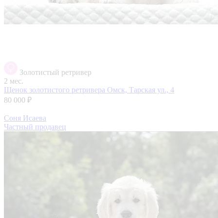
Золотистый ретривер
2 мес.
Щенок золотистого ретривера
Омск, Тарская ул., 4
80 000 ₽
Соня Исаева
Частный продавец