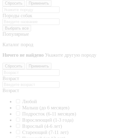
Сбросить
Применить
Породы собак
Выбрать все
Популярные
Каталог пород
Ничего не найдено
Укажите другую породу
Сбросить
Применить
Возраст
Возраст
Любой
Малыш (до 6 месяцев)
Подросток (6-11 месяцев)
Взрослеющий (1-3 года)
Взрослый (4-6 лет)
Стареющий (7-11 лет)