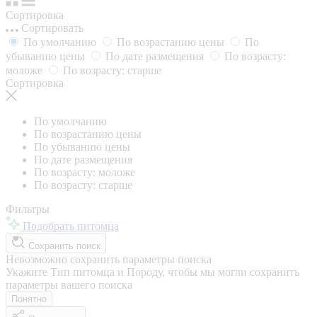
Сортировка
Сортировать
По умолчанию
По возрастанию цены
По
убыванию цены
По дате размещения
По возрасту:
моложе
По возрасту: старше
Сортировка
По умолчанию
По возрастанию цены
По убыванию цены
По дате размещения
По возрасту: моложе
По возрасту: старше
Фильтры
Подобрать питомца
Сохранить поиск
Невозможно сохранить параметры поиска
Укажите Тип питомца и Породу, чтобы мы могли сохранить
параметры вашего поиска
Понятно