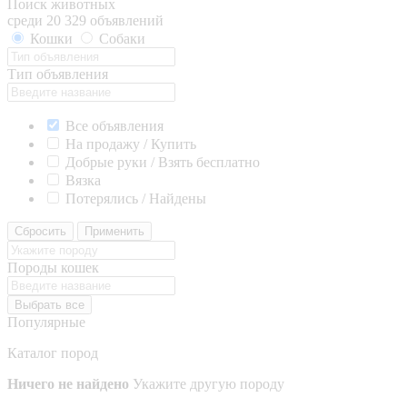
Поиск животных
среди 20 329 объявлений
Кошки
Собаки
Тип объявления
Все объявления
На продажу / Купить
Добрые руки / Взять бесплатно
Вязка
Потерялись / Найдены
Сбросить
Применить
Породы кошек
Выбрать все
Популярные
Каталог пород
Ничего не найдено
Укажите другую породу