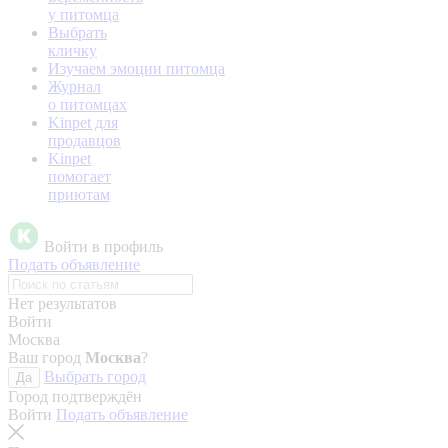
у питомца
Выбрать
кличку
Изучаем эмоции питомца
Журнал
о питомцах
Kinpet для
продавцов
Kinpet
помогает
приютам
Войти в профиль
Подать объявление
Нет результатов
Войти
Москва
Ваш город
Москва
?
Выбрать город
Да
Город подтверждён
Войти
Подать объявление