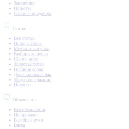
Заводчики
Приюты
Частные продавцы
Статьи
Все статьи
Породы собак
Мечтаете о щенке
Выбираем щенка
Щенок дома
Здоровье собак
Питание собак
Дрессировка собак
Уход и содержание
Новости
Объявления
Все объявления
На продажу
В добрые руки
Вязка