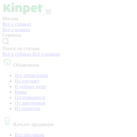
Москва
Всё о собаках
Всё о кошках
Сервисы
Поиск по статьям
Всё о собаках
Всё о кошках
Объявления
Все объявления
На продажу
В добрые руки
Вязка
Потерявшиеся
От заводчиков
Из приютов
Каталог продавцов
Все продавцы