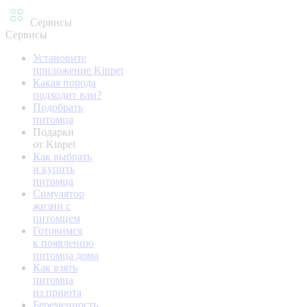
Сервисы
Сервисы
Установите
приложение Kinpet
Какая порода
подходит вам?
Подобрать
питомца
Подарки
от Kinpet
Как выбрать
и купить
питомца
Симулятор
жизни с
питомцем
Готовимся
к появлению
питомца дома
Как взять
питомца
из приюта
Беременность