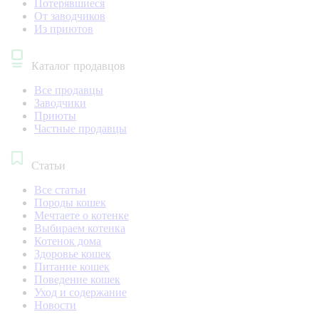
Потерявшиеся
От заводчиков
Из приютов
Каталог продавцов
Все продавцы
Заводчики
Приюты
Частные продавцы
Статьи
Все статьи
Породы кошек
Мечтаете о котенке
Выбираем котенка
Котенок дома
Здоровье кошек
Питание кошек
Поведение кошек
Уход и содержание
Новости