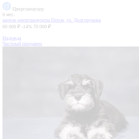
Цвергшнауцер
6 мес.
щенок цвергшнауцера
Пенза, ул. Долгорукова
60 000 ₽
-14%
70 000 ₽
Надежда
Частный продавец