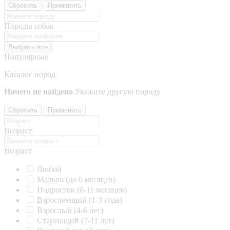
Сбросить
Применить
Породы собак
Выбрать все
Популярные
Каталог пород
Ничего не найдено
Укажите другую породу
Сбросить
Применить
Возраст
Возраст
Любой
Малыш (до 6 месяцев)
Подросток (6-11 месяцев)
Взрослеющий (1-3 года)
Взрослый (4-6 лет)
Стареющий (7-11 лет)