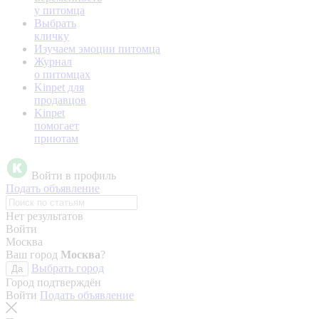
у питомца
Выбрать
кличку
Изучаем эмоции питомца
Журнал
о питомцах
Kinpet для
продавцов
Kinpet
помогает
приютам
Войти в профиль
Подать объявление
Нет результатов
Войти
Москва
Ваш город
Москва
?
Выбрать город
Да
Город подтверждён
Войти
Подать объявление