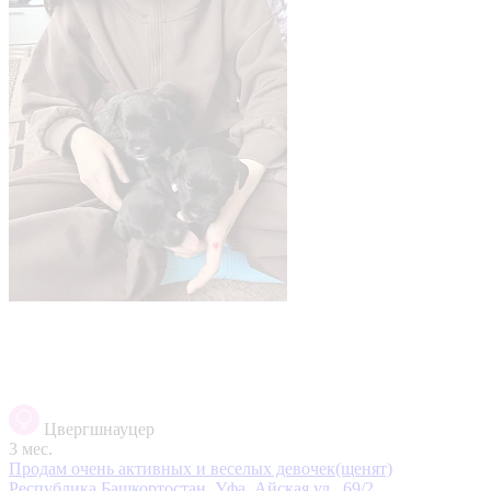
Цвергшнауцер
3 мес.
Продам очень активных и веселых девочек(щенят)
Республика Башкортостан, Уфа, Айская ул., 69/2