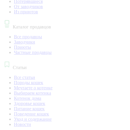
Потерявшиеся
От заводчиков
Из приютов
Каталог продавцов
Все продавцы
Заводчики
Приюты
Частные продавцы
Статьи
Все статьи
Породы кошек
Мечтаете о котенке
Выбираем котенка
Котенок дома
Здоровье кошек
Питание кошек
Поведение кошек
Уход и содержание
Новости