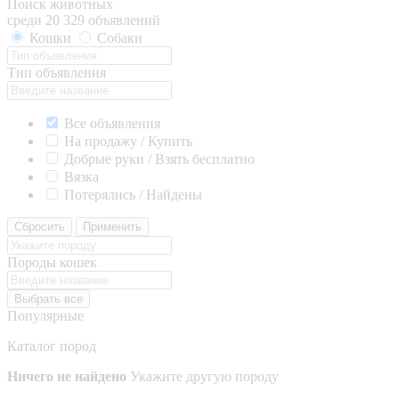
Поиск животных
среди 20 329 объявлений
Кошки
Собаки
Тип объявления
Все объявления
На продажу / Купить
Добрые руки / Взять бесплатно
Вязка
Потерялись / Найдены
Сбросить
Применить
Породы кошек
Выбрать все
Популярные
Каталог пород
Ничего не найдено
Укажите другую породу