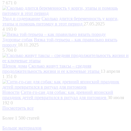
7 671
0
Уход и содержание
Сколько длится беременность у корги,
этапы и помощь питомцу в этот период
27.05.2025
4 193
0
Здоровье собак
Вязка той-терьера – как правильно вязать
породу
18.11.2025
5 704
0
Щенок дома
Сколько живут таксы – средняя
продолжительность жизни и ее ключевые этапы
13 апреля
1 351
0
Новости
Сити-го-сан для собак: как древний японский
праздник детей превратился в ритуал для питомцев
30 июля
192
0
Посмотреть все
Более 1 500 статей
Больше материалов