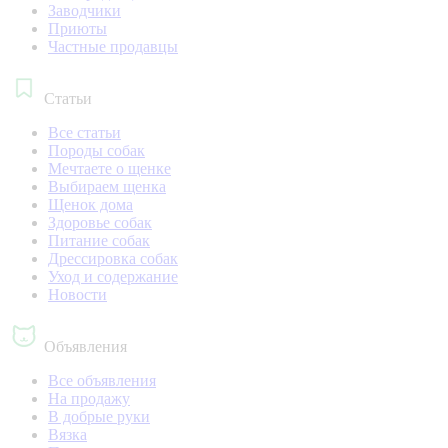
Заводчики
Приюты
Частные продавцы
Статьи
Все статьи
Породы собак
Мечтаете о щенке
Выбираем щенка
Щенок дома
Здоровье собак
Питание собак
Дрессировка собак
Уход и содержание
Новости
Объявления
Все объявления
На продажу
В добрые руки
Вязка