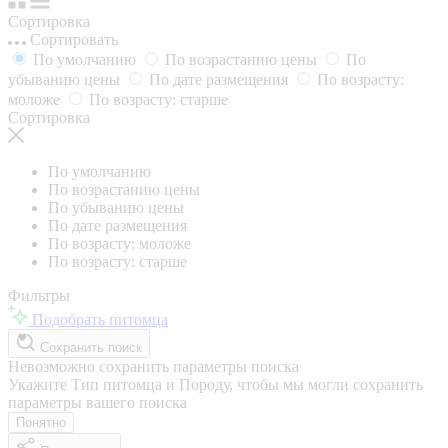
Сортировка
Сортировать
По умолчанию
По возрастанию цены
По
убыванию цены
По дате размещения
По возрасту:
моложе
По возрасту: старше
Сортировка
По умолчанию
По возрастанию цены
По убыванию цены
По дате размещения
По возрасту: моложе
По возрасту: старше
Фильтры
Подобрать питомца
Сохранить поиск
Невозможно сохранить параметры поиска
Укажите Тип питомца и Породу, чтобы мы могли сохранить
параметры вашего поиска
Понятно