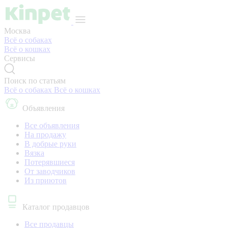
Москва
Всё о собаках
Всё о кошках
Сервисы
Поиск по статьям
Всё о собаках
Всё о кошках
Объявления
Все объявления
На продажу
В добрые руки
Вязка
Потерявшиеся
От заводчиков
Из приютов
Каталог продавцов
Все продавцы