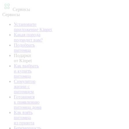
Сервисы
Сервисы
Установите
приложение Kinpet
Какая порода
подходит вам?
Подобрать
питомца
Подарки
от Kinpet
Как выбрать
и купить
питомца
Симулятор
жизни с
питомцем
Готовимся
к появлению
питомца дома
Как взять
питомца
из приюта
Беременность