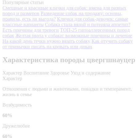
Популярные статьи
Смешные и красивые клички для собак: имена для разных
пород и размеров
Разведение собак на продажу: основы,
правила, есть ли выгода?
Клички для собак-девочек: самые
классные варианты
Собака стала вялой и потеряла аппетит?
Есть причины для тревоги
ТОП-25 гипоаллергенных пород
собак
Желтая рвота у собаки: возможные причины и лечение
На какой день течки нужно вязать собаку
Как отучить собаку
от привычки писать на кровать или диван
Характеристика породы цвергшнауцер
Характер
Воспитание
Здоровье
Уход и содержание
Характер
Отношения с людьми и животными, повадки и темперамент,
жизнь в семье
Возбудимость
60%
Дружелюбие
60%