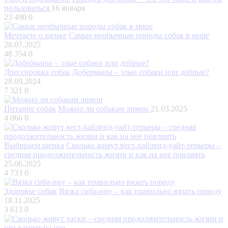
пользоваться
16 января
23 490
0
Мечтаете о щенке
Самые необычные породы собак в мире
28.07.2025
48 354
0
Дрессировка собак
Доберманы – злые собаки или добрые?
28.09.2024
7 321
0
Питание собак
Можно ли собакам лимон
21.03.2025
4 066
0
Выбираем щенка
Сколько живут вест-хайленд-уайт-терьеры –
средняя продолжительность жизни и как на нее повлиять
25.06.2025
4 733
0
Здоровье собак
Вязка сиба-ину – как правильно вязать породу
18.11.2025
3 613
0