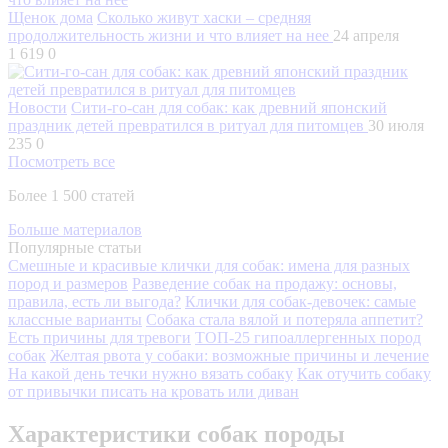
Щенок дома
Сколько живут хаски – средняя
продолжительность жизни и что влияет на нее
24 апреля
1 619
0
Новости
Сити-го-сан для собак: как древний японский
праздник детей превратился в ритуал для питомцев
30 июля
235
0
Посмотреть все
Более 1 500 статей
Больше материалов
Популярные статьи
Смешные и красивые клички для собак: имена для разных
пород и размеров
Разведение собак на продажу: основы,
правила, есть ли выгода?
Клички для собак-девочек: самые
классные варианты
Собака стала вялой и потеряла аппетит?
Есть причины для тревоги
ТОП-25 гипоаллергенных пород
собак
Желтая рвота у собаки: возможные причины и лечение
На какой день течки нужно вязать собаку
Как отучить собаку
от привычки писать на кровать или диван
Характеристики собак породы