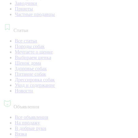
Заводчики
Приюты
Частные продавцы
Статьи
Все статьи
Породы собак
Мечтаете о щенке
Выбираем щенка
Щенок дома
Здоровье собак
Питание собак
Дрессировка собак
Уход и содержание
Новости
Объявления
Все объявления
На продажу
В добрые руки
Вязка