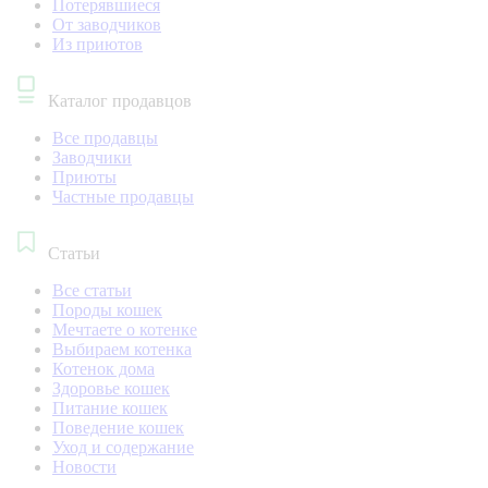
Потерявшиеся
От заводчиков
Из приютов
Каталог продавцов
Все продавцы
Заводчики
Приюты
Частные продавцы
Статьи
Все статьи
Породы кошек
Мечтаете о котенке
Выбираем котенка
Котенок дома
Здоровье кошек
Питание кошек
Поведение кошек
Уход и содержание
Новости