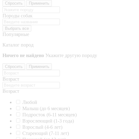
Сбросить
Применить
Породы собак
Выбрать все
Популярные
Каталог пород
Ничего не найдено
Укажите другую породу
Сбросить
Применить
Возраст
Возраст
Любой
Малыш (до 6 месяцев)
Подросток (6-11 месяцев)
Взрослеющий (1-3 года)
Взрослый (4-6 лет)
Стареющий (7-11 лет)