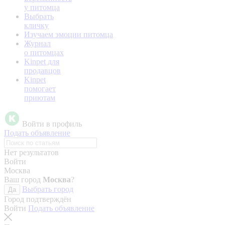
у питомца
Выбрать
кличку
Изучаем эмоции питомца
Журнал
о питомцах
Kinpet для
продавцов
Kinpet
помогает
приютам
Войти в профиль
Подать объявление
Нет результатов
Войти
Москва
Ваш город
Москва
?
Выбрать город
Да
Город подтверждён
Войти
Подать объявление