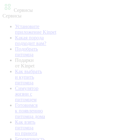
Сервисы
Сервисы
Установите
приложение Kinpet
Какая порода
подходит вам?
Подобрать
питомца
Подарки
от Kinpet
Как выбрать
и купить
питомца
Симулятор
жизни с
питомцем
Готовимся
к появлению
питомца дома
Как взять
питомца
из приюта
Беременность