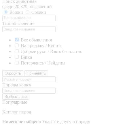
Поиск животных
среди 20 329 объявлений
Кошки
Собаки
Тип объявления
Все объявления
На продажу / Купить
Добрые руки / Взять бесплатно
Вязка
Потерялись / Найдены
Сбросить
Применить
Породы кошек
Выбрать все
Популярные
Каталог пород
Ничего не найдено
Укажите другую породу