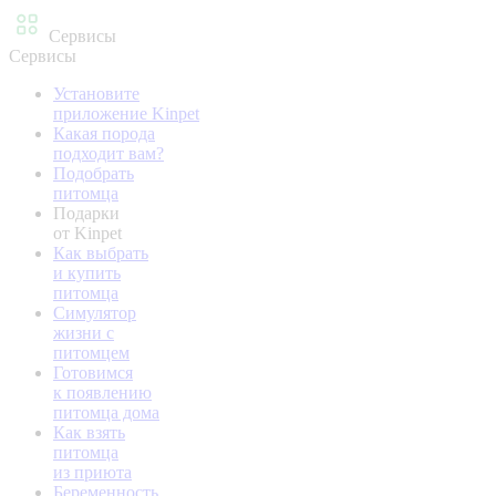
Сервисы
Сервисы
Установите
приложение Kinpet
Какая порода
подходит вам?
Подобрать
питомца
Подарки
от Kinpet
Как выбрать
и купить
питомца
Симулятор
жизни с
питомцем
Готовимся
к появлению
питомца дома
Как взять
питомца
из приюта
Беременность