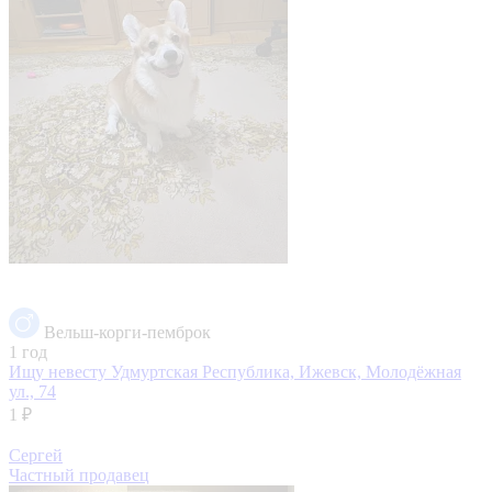
Вельш-корги-пемброк
1 год
Ищу невесту
Удмуртская Республика, Ижевск, Молодёжная
ул., 74
1 ₽
Сергей
Частный продавец