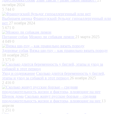
Дрессировка собак
Злые таксы – разве такие бывают?
21
октября 2024
5 744
0
Выбираем щенка
Французский бульдог гипоаллергенный или
нет
27 ноября 2024
5 671
0
Питание собак
Можно ли собакам лимон
21 марта 2025
4 049
0
Здоровье собак
Вязка ши-тцу – как правильно вязать породу
18 ноября 2025
3 575
0
Уход и содержание
Сколько длится беременность у биглей,
этапы и уход за собакой в этот период
26 ноября 2025
2 416
0
Щенок дома
Сколько живут русские борзые – средняя
продолжительность жизни и факторы, влияющие на нее
13
апреля
1 251
0