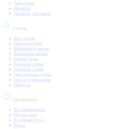
Заводчики
Приюты
Частные продавцы
Статьи
Все статьи
Породы собак
Мечтаете о щенке
Выбираем щенка
Щенок дома
Здоровье собак
Питание собак
Дрессировка собак
Уход и содержание
Новости
Объявления
Все объявления
На продажу
В добрые руки
Вязка