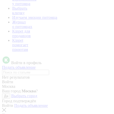
у питомца
Выбрать
кличку
Изучаем эмоции питомца
Журнал
о питомцах
Kinpet для
продавцов
Kinpet
помогает
приютам
Войти в профиль
Подать объявление
Нет результатов
Войти
Москва
Ваш город
Москва
?
Выбрать город
Да
Город подтверждён
Войти
Подать объявление