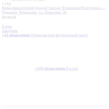
1 год
Вязка французский бульдог бигроп
Чувашская Республика —
Чувашия, Чебоксары, ул. Пирогова, 30
80 000 ₽
Елена
Заводчик
+
43
объявления
Приволжский федеральный округ
+
374
объявления
Россия