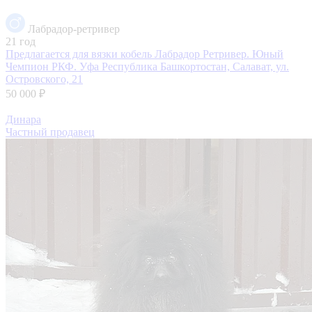
Лабрадор-ретривер
21 год
Предлагается для вязки кобель Лабрадор Ретривер. Юный
Чемпион РКФ. Уфа
Республика Башкортостан, Салават, ул.
Островского, 21
50 000 ₽
Динара
Частный продавец