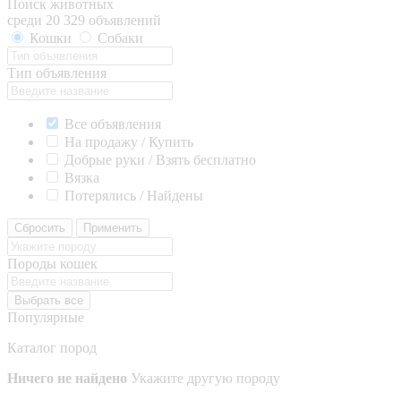
Поиск животных
среди 20 329 объявлений
Кошки
Собаки
Тип объявления
Все объявления
На продажу / Купить
Добрые руки / Взять бесплатно
Вязка
Потерялись / Найдены
Сбросить
Применить
Породы кошек
Выбрать все
Популярные
Каталог пород
Ничего не найдено
Укажите другую породу