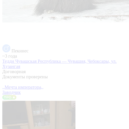
Пекинес
~3 года
Тедди
Чувашская Республика — Чувашия, Чебоксары, ул.
Хузангая
Договорная
Документы проверены
,,Мечта императора,,
Заводчик