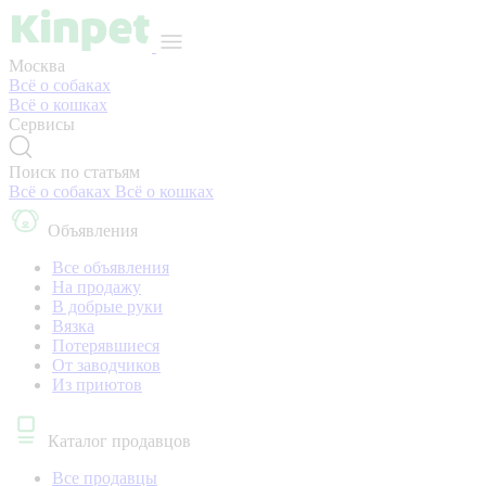
Москва
Всё о собаках
Всё о кошках
Сервисы
Поиск по статьям
Всё о собаках
Всё о кошках
Объявления
Все объявления
На продажу
В добрые руки
Вязка
Потерявшиеся
От заводчиков
Из приютов
Каталог продавцов
Все продавцы