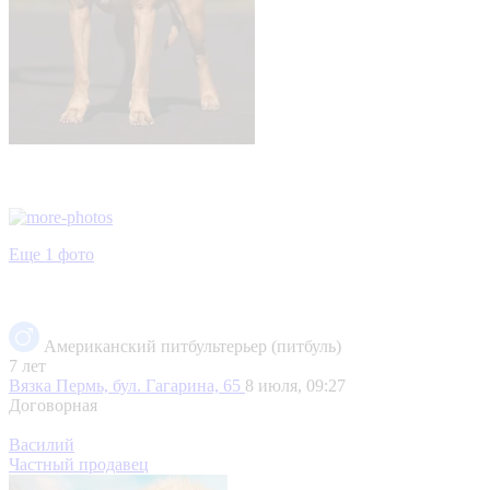
Еще 1 фото
Американский питбультерьер (питбуль)
7 лет
Вязка
Пермь, бул. Гагарина, 65
8 июля, 09:27
Договорная
Василий
Частный продавец