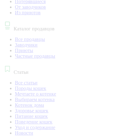
Потерявшиеся
От заводчиков
Из приютов
Каталог продавцов
Все продавцы
Заводчики
Приюты
Частные продавцы
Статьи
Все статьи
Породы кошек
Мечтаете о котенке
Выбираем котенка
Котенок дома
Здоровье кошек
Питание кошек
Поведение кошек
Уход и содержание
Новости