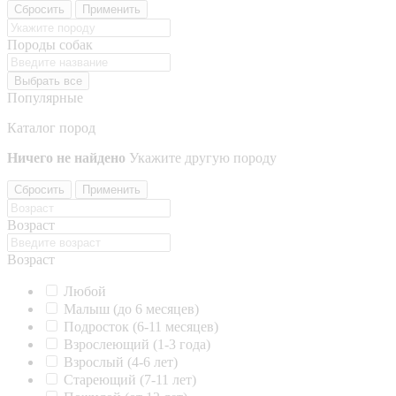
Сбросить
Применить
Породы собак
Выбрать все
Популярные
Каталог пород
Ничего не найдено
Укажите другую породу
Сбросить
Применить
Возраст
Возраст
Любой
Малыш (до 6 месяцев)
Подросток (6-11 месяцев)
Взрослеющий (1-3 года)
Взрослый (4-6 лет)
Стареющий (7-11 лет)