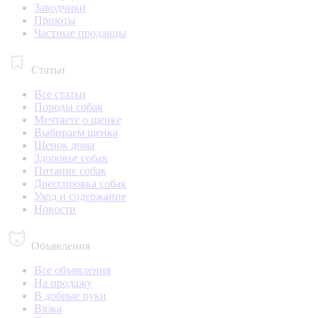
Заводчики
Приюты
Частные продавцы
Статьи
Все статьи
Породы собак
Мечтаете о щенке
Выбираем щенка
Щенок дома
Здоровье собак
Питание собак
Дрессировка собак
Уход и содержание
Новости
Объявления
Все объявления
На продажу
В добрые руки
Вязка