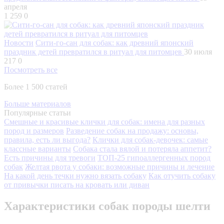
апреля
1 259
0
Новости
Сити-го-сан для собак: как древний японский
праздник детей превратился в ритуал для питомцев
30 июля
217
0
Посмотреть все
Более 1 500 статей
Больше материалов
Популярные статьи
Смешные и красивые клички для собак: имена для разных
пород и размеров
Разведение собак на продажу: основы,
правила, есть ли выгода?
Клички для собак-девочек: самые
классные варианты
Собака стала вялой и потеряла аппетит?
Есть причины для тревоги
ТОП-25 гипоаллергенных пород
собак
Желтая рвота у собаки: возможные причины и лечение
На какой день течки нужно вязать собаку
Как отучить собаку
от привычки писать на кровать или диван
Характеристики собак породы шелти