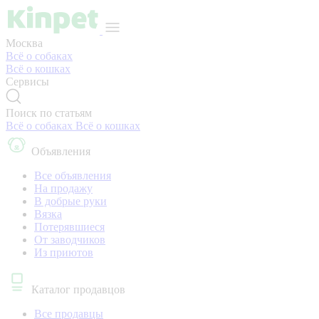
Москва
Всё о собаках
Всё о кошках
Сервисы
Поиск по статьям
Всё о собаках
Всё о кошках
Объявления
Все объявления
На продажу
В добрые руки
Вязка
Потерявшиеся
От заводчиков
Из приютов
Каталог продавцов
Все продавцы