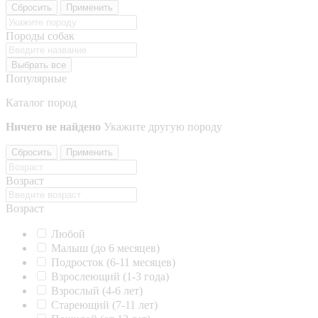
Сбросить
Применить
Породы собак
Выбрать все
Популярные
Каталог пород
Ничего не найдено
Укажите другую породу
Сбросить
Применить
Возраст
Возраст
Любой
Малыш (до 6 месяцев)
Подросток (6-11 месяцев)
Взрослеющий (1-3 года)
Взрослый (4-6 лет)
Стареющий (7-11 лет)