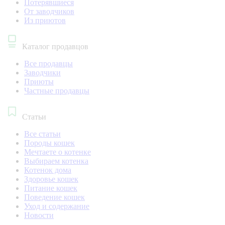
Потерявшиеся
От заводчиков
Из приютов
Каталог продавцов
Все продавцы
Заводчики
Приюты
Частные продавцы
Статьи
Все статьи
Породы кошек
Мечтаете о котенке
Выбираем котенка
Котенок дома
Здоровье кошек
Питание кошек
Поведение кошек
Уход и содержание
Новости