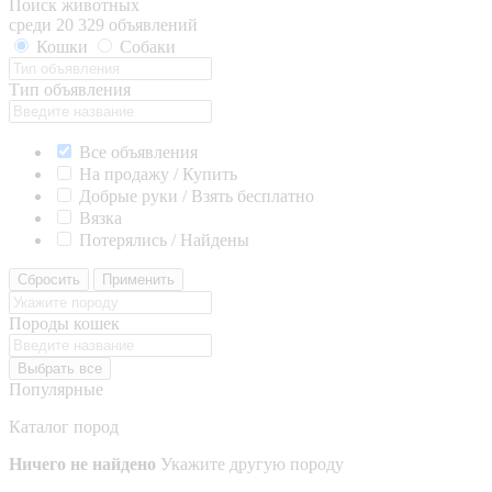
Поиск животных
среди 20 329 объявлений
Кошки
Собаки
Тип объявления
Все объявления
На продажу / Купить
Добрые руки / Взять бесплатно
Вязка
Потерялись / Найдены
Сбросить
Применить
Породы кошек
Выбрать все
Популярные
Каталог пород
Ничего не найдено
Укажите другую породу