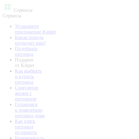
Сервисы
Сервисы
Установите
приложение Kinpet
Какая порода
подходит вам?
Подобрать
питомца
Подарки
от Kinpet
Как выбрать
и купить
питомца
Симулятор
жизни с
питомцем
Готовимся
к появлению
питомца дома
Как взять
питомца
из приюта
Беременность