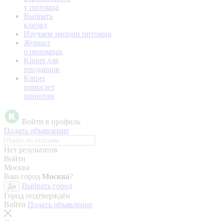
у питомца
Выбрать
кличку
Изучаем эмоции питомца
Журнал
о питомцах
Kinpet для
продавцов
Kinpet
помогает
приютам
Войти в профиль
Подать объявление
Нет результатов
Войти
Москва
Ваш город
Москва
?
Выбрать город
Да
Город подтверждён
Войти
Подать объявление