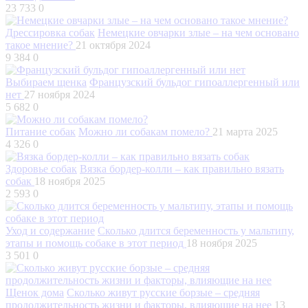
23 733
0
Дрессировка собак
Немецкие овчарки злые – на чем основано
такое мнение?
21 октября 2024
9 384
0
Выбираем щенка
Французский бульдог гипоаллергенный или
нет
27 ноября 2024
5 682
0
Питание собак
Можно ли собакам помело?
21 марта 2025
4 326
0
Здоровье собак
Вязка бордер-колли – как правильно вязать
собак
18 ноября 2025
2 593
0
Уход и содержание
Сколько длится беременность у мальтипу,
этапы и помощь собаке в этот период
18 ноября 2025
3 501
0
Щенок дома
Сколько живут русские борзые – средняя
продолжительность жизни и факторы, влияющие на нее
13