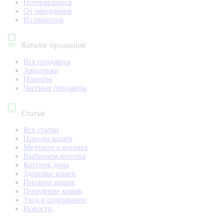
Потерявшиеся
От заводчиков
Из приютов
Каталог продавцов
Все продавцы
Заводчики
Приюты
Частные продавцы
Статьи
Все статьи
Породы кошек
Мечтаете о котенке
Выбираем котенка
Котенок дома
Здоровье кошек
Питание кошек
Поведение кошек
Уход и содержание
Новости