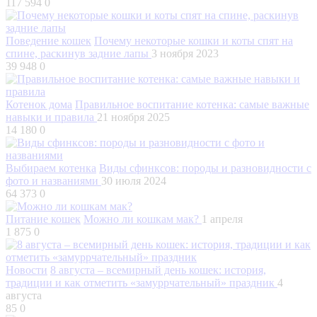
117 594
0
Поведение кошек
Почему некоторые кошки и коты спят на
спине, раскинув задние лапы
3 ноября 2023
39 948
0
Котенок дома
Правильное воспитание котенка: самые важные
навыки и правила
21 ноября 2025
14 180
0
Выбираем котенка
Виды сфинксов: породы и разновидности с
фото и названиями
30 июля 2024
64 373
0
Питание кошек
Можно ли кошкам мак?
1 апреля
1 875
0
Новости
8 августа – всемирный день кошек: история,
традиции и как отметить «замуррчательный» праздник
4
августа
85
0