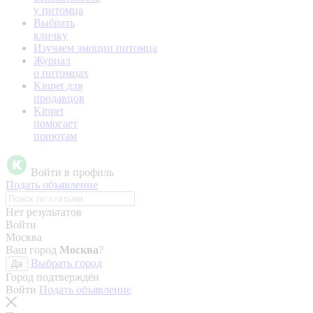
у питомца
Выбрать
кличку
Изучаем эмоции питомца
Журнал
о питомцах
Kinpet для
продавцов
Kinpet
помогает
приютам
Войти в профиль
Подать объявление
Нет результатов
Войти
Москва
Ваш город
Москва
?
Выбрать город
Да
Город подтверждён
Войти
Подать объявление