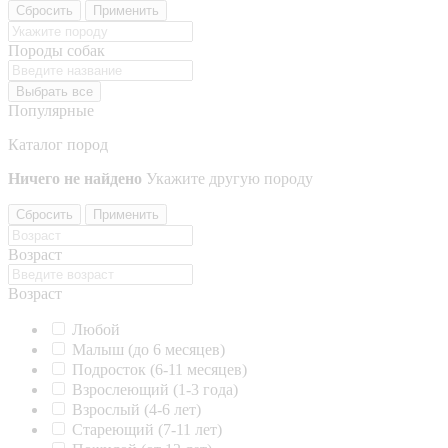
Сбросить
Применить
Породы собак
Выбрать все
Популярные
Каталог пород
Ничего не найдено
Укажите другую породу
Сбросить
Применить
Возраст
Возраст
Любой
Малыш (до 6 месяцев)
Подросток (6-11 месяцев)
Взрослеющий (1-3 года)
Взрослый (4-6 лет)
Стареющий (7-11 лет)