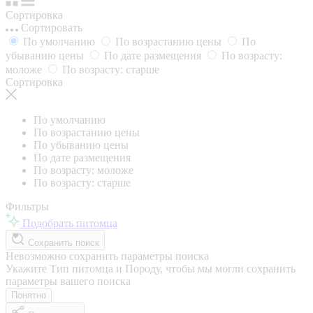
Сортировка
Сортировать
По умолчанию
По возрастанию цены
По
убыванию цены
По дате размещения
По возрасту:
моложе
По возрасту: старше
Сортировка
По умолчанию
По возрастанию цены
По убыванию цены
По дате размещения
По возрасту: моложе
По возрасту: старше
Фильтры
Подобрать питомца
Сохранить поиск
Невозможно сохранить параметры поиска
Укажите Тип питомца и Породу, чтобы мы могли сохранить
параметры вашего поиска
Понятно