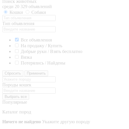
Поиск животных
среди 20 329 объявлений
Кошки
Собаки
Тип объявления
Все объявления
На продажу / Купить
Добрые руки / Взять бесплатно
Вязка
Потерялись / Найдены
Сбросить
Применить
Породы кошек
Выбрать все
Популярные
Каталог пород
Ничего не найдено
Укажите другую породу