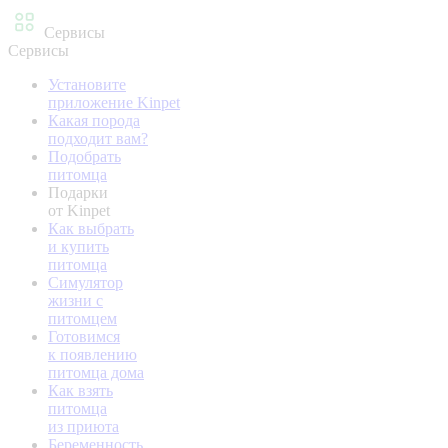
Сервисы
Сервисы
Установите
приложение Kinpet
Какая порода
подходит вам?
Подобрать
питомца
Подарки
от Kinpet
Как выбрать
и купить
питомца
Симулятор
жизни с
питомцем
Готовимся
к появлению
питомца дома
Как взять
питомца
из приюта
Беременность