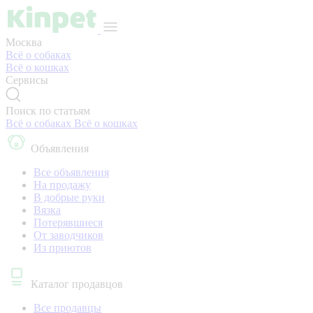
Москва
Всё о собаках
Всё о кошках
Сервисы
Поиск по статьям
Всё о собаках
Всё о кошках
Объявления
Все объявления
На продажу
В добрые руки
Вязка
Потерявшиеся
От заводчиков
Из приютов
Каталог продавцов
Все продавцы