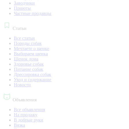
Заводчики
Приюты
Частные продавцы
Статьи
Все статьи
Породы собак
Мечтаете о щенке
Выбираем щенка
Щенок дома
Здоровье собак
Питание собак
Дрессировка собак
Уход и содержание
Новости
Объявления
Все объявления
На продажу
В добрые руки
Вязка