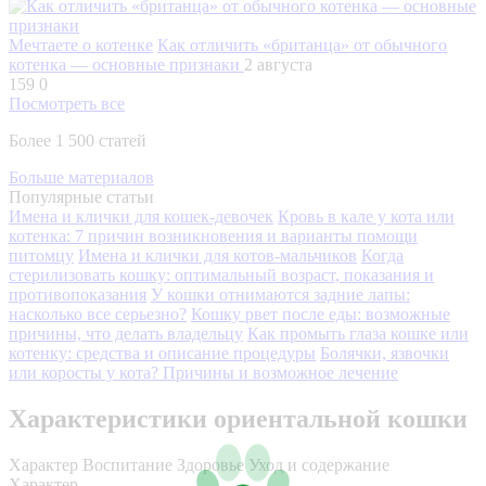
Мечтаете о котенке
Как отличить «британца» от обычного
котенка — основные признаки
2 августа
159
0
Посмотреть все
Более 1 500 статей
Больше материалов
Популярные статьи
Имена и клички для кошек-девочек
Кровь в кале у кота или
котенка: 7 причин возникновения и варианты помощи
питомцу
Имена и клички для котов-мальчиков
Когда
стерилизовать кошку: оптимальный возраст, показания и
противопоказания
У кошки отнимаются задние лапы:
насколько все серьезно?
Кошку рвет после еды: возможные
причины, что делать владельцу
Как промыть глаза кошке или
котенку: средства и описание процедуры
Болячки, язвочки
или коросты у кота? Причины и возможное лечение
Характеристики ориентальной кошки
Характер
Воспитание
Здоровье
Уход и содержание
Характер