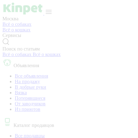
Москва
Всё о собаках
Всё о кошках
Сервисы
Поиск по статьям
Всё о собаках
Всё о кошках
Объявления
Все объявления
На продажу
В добрые руки
Вязка
Потерявшиеся
От заводчиков
Из приютов
Каталог продавцов
Все продавцы