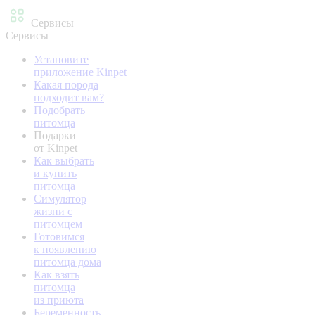
Сервисы
Сервисы
Установите
приложение Kinpet
Какая порода
подходит вам?
Подобрать
питомца
Подарки
от Kinpet
Как выбрать
и купить
питомца
Симулятор
жизни с
питомцем
Готовимся
к появлению
питомца дома
Как взять
питомца
из приюта
Беременность