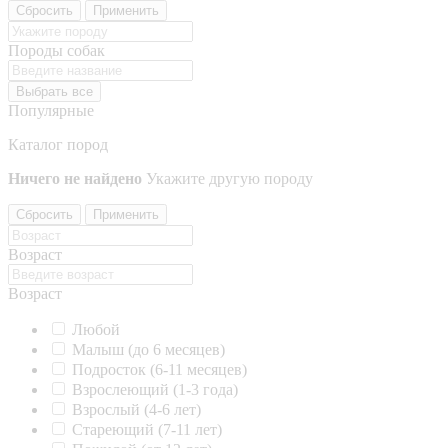
Сбросить
Применить
Породы собак
Выбрать все
Популярные
Каталог пород
Ничего не найдено
Укажите другую породу
Сбросить
Применить
Возраст
Возраст
Любой
Малыш (до 6 месяцев)
Подросток (6-11 месяцев)
Взрослеющий (1-3 года)
Взрослый (4-6 лет)
Стареющий (7-11 лет)