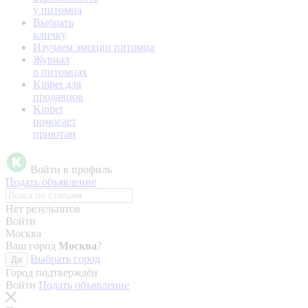
у питомца
Выбрать
кличку
Изучаем эмоции питомца
Журнал
о питомцах
Kinpet для
продавцов
Kinpet
помогает
приютам
Войти в профиль
Подать объявление
Нет результатов
Войти
Москва
Ваш город
Москва
?
Выбрать город
Да
Город подтверждён
Войти
Подать объявление