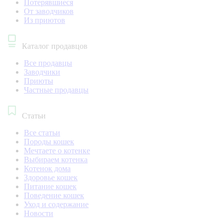
Потерявшиеся
От заводчиков
Из приютов
Каталог продавцов
Все продавцы
Заводчики
Приюты
Частные продавцы
Статьи
Все статьи
Породы кошек
Мечтаете о котенке
Выбираем котенка
Котенок дома
Здоровье кошек
Питание кошек
Поведение кошек
Уход и содержание
Новости