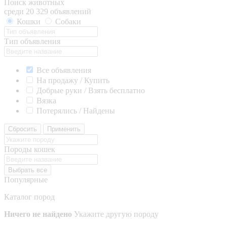
Поиск животных
среди 20 329 объявлений
Кошки
Собаки
Тип объявления
Все объявления
На продажу / Купить
Добрые руки / Взять бесплатно
Вязка
Потерялись / Найдены
Сбросить
Применить
Породы кошек
Выбрать все
Популярные
Каталог пород
Ничего не найдено
Укажите другую породу