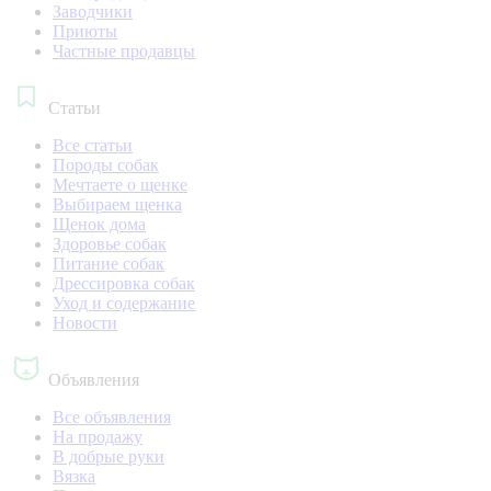
Заводчики
Приюты
Частные продавцы
Статьи
Все статьи
Породы собак
Мечтаете о щенке
Выбираем щенка
Щенок дома
Здоровье собак
Питание собак
Дрессировка собак
Уход и содержание
Новости
Объявления
Все объявления
На продажу
В добрые руки
Вязка