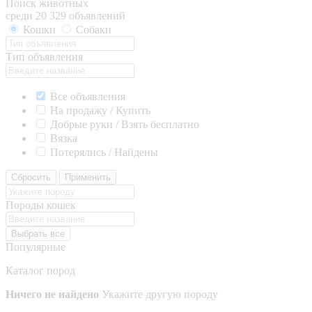
Поиск животных
среди 20 329 объявлений
Кошки
Собаки
Тип объявления
Все объявления
На продажу / Купить
Добрые руки / Взять бесплатно
Вязка
Потерялись / Найдены
Сбросить
Применить
Породы кошек
Выбрать все
Популярные
Каталог пород
Ничего не найдено
Укажите другую породу