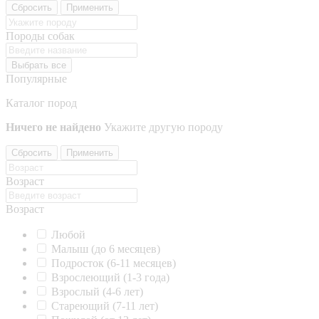
Сбросить
Применить
Породы собак
Выбрать все
Популярные
Каталог пород
Ничего не найдено
Укажите другую породу
Сбросить
Применить
Возраст
Возраст
Любой
Малыш (до 6 месяцев)
Подросток (6-11 месяцев)
Взрослеющий (1-3 года)
Взрослый (4-6 лет)
Стареющий (7-11 лет)