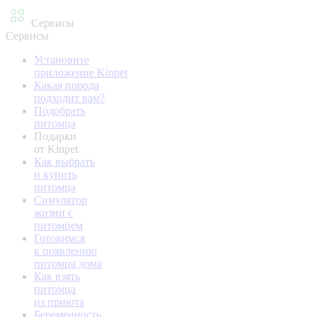
Сервисы
Сервисы
Установите
приложение Kinpet
Какая порода
подходит вам?
Подобрать
питомца
Подарки
от Kinpet
Как выбрать
и купить
питомца
Симулятор
жизни с
питомцем
Готовимся
к появлению
питомца дома
Как взять
питомца
из приюта
Беременность