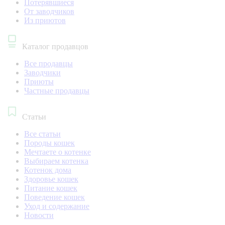
Потерявшиеся
От заводчиков
Из приютов
Каталог продавцов
Все продавцы
Заводчики
Приюты
Частные продавцы
Статьи
Все статьи
Породы кошек
Мечтаете о котенке
Выбираем котенка
Котенок дома
Здоровье кошек
Питание кошек
Поведение кошек
Уход и содержание
Новости