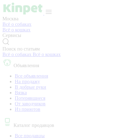
Москва
Всё о собаках
Всё о кошках
Сервисы
Поиск по статьям
Всё о собаках
Всё о кошках
Объявления
Все объявления
На продажу
В добрые руки
Вязка
Потерявшиеся
От заводчиков
Из приютов
Каталог продавцов
Все продавцы