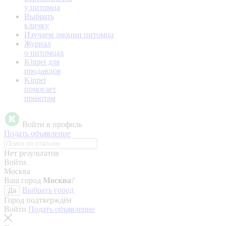
у питомца
Выбрать
кличку
Изучаем эмоции питомца
Журнал
о питомцах
Kinpet для
продавцов
Kinpet
помогает
приютам
Войти в профиль
Подать объявление
Нет результатов
Войти
Москва
Ваш город
Москва
?
Выбрать город
Да
Город подтверждён
Войти
Подать объявление