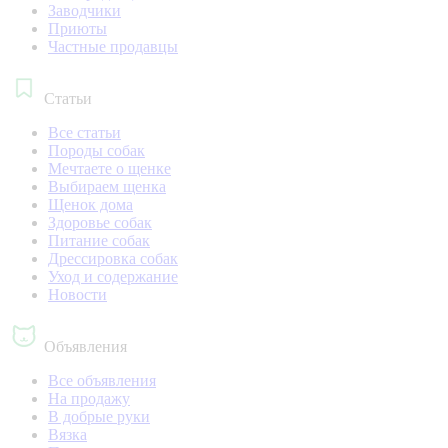
Заводчики
Приюты
Частные продавцы
Статьи
Все статьи
Породы собак
Мечтаете о щенке
Выбираем щенка
Щенок дома
Здоровье собак
Питание собак
Дрессировка собак
Уход и содержание
Новости
Объявления
Все объявления
На продажу
В добрые руки
Вязка